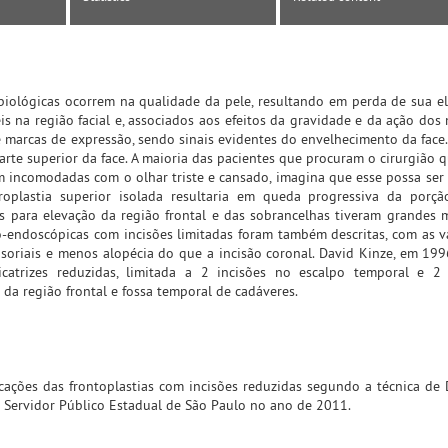
biológicas ocorrem na qualidade da pele, resultando em perda de sua el
eis na região facial e, associados aos efeitos da gravidade e da ação dos
 e marcas de expressão, sendo sinais evidentes do envelhecimento da face.
rte superior da face. A maioria das pacientes que procuram o cirurgião 
em incomodadas com o olhar triste e cansado, imagina que esse possa ser
aroplastia superior isolada resultaria em queda progressiva da porçã
as para elevação da região frontal e das sobrancelhas tiveram grandes
-endoscópicas com incisões limitadas foram também descritas, com as 
soriais e menos alopécia do que a incisão coronal. David Kinze, em 199
catrizes reduzidas, limitada a 2 incisões no escalpo temporal e 2 
 da região frontal e fossa temporal de cadáveres.
cações das frontoplastias com incisões reduzidas segundo a técnica de 
do Servidor Público Estadual de São Paulo no ano de 2011.