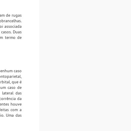
vam de rugas
obrancelhas.
oi associada
 casos. Duas
ram termo de
 nenhum caso
ntoparietal,
bital, que é
hum caso de
lateral das
corrência da
ientes houve
feitas com a
rio. Uma das