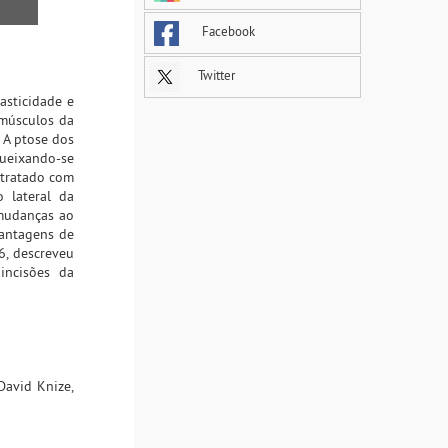
Facebook
Twitter
asticidade e
 músculos da
 A ptose dos
queixando-se
 tratado com
o lateral da
 mudanças ao
vantagens de
6, descreveu
incisões da
David Knize,