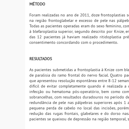
MÉTODO
Foram realizadas no ano de 2011, doze frontoplastias 
na região frontoglabelar e excesso de pele nas pálpe
Todas as pacientes operadas eram do sexo feminino, com 
à blefaroplastia superior, segundo descrito por Knize, 
das 12 pacientes já haviam realizado ritidoplastia pr
consentimento concordando com o procedimento.
RESULTADOS
As pacientes submetidas a frontoplastia à Knize com bl
de paralisia do ramo frontal do nervo facial. Quatro pa
que apresentou resolução espontânea entre 8-12 semanas
difícil de evitar completamente quando é realizada 
infecção ou hematoma pós-operatório, bem como comp
sobrancelhas, com resultados duradouros no período 
redundância de pele nas pálpebras superiores após 1 
pequena perda de cabelo no local das incisões, porém 
redução das rugas frontais, glabelares e do dorso na
pacientes se queixou de depressão na região temporal, 