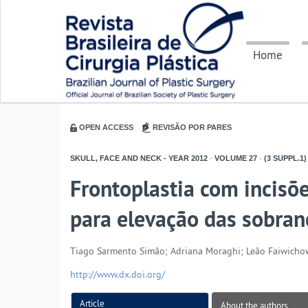
Home
OPEN ACCESS
REVISÃO POR PARES
SKULL, FACE AND NECK - YEAR
2012
-
VOLUME
27
-
(3 SUPPL.1)
Frontoplastia com incisõe
para elevação das sobran
Tiago Sarmento Simão; Adriana Moraghi; Leão Faiwicho
http://www.dx.doi.org/
Article
About the authors