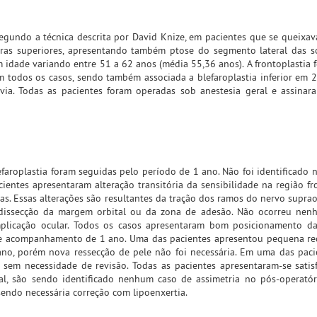
segundo a técnica descrita por David Knize, em pacientes que se queixa
bras superiores, apresentando também ptose do segmento lateral das s
idade variando entre 51 a 62 anos (média 55,36 anos). A frontoplastia f
em todos os casos, sendo também associada a blefaroplastia inferior em 2
évia. Todas as pacientes foram operadas sob anestesia geral e assina
efaroplastia foram seguidas pelo período de 1 ano. Não foi identificado
cientes apresentaram alteração transitória da sensibilidade na região fro
. Essas alterações são resultantes da tração dos ramos do nervo supraor
a dissecção da margem orbital ou da zona de adesão. Não ocorreu nen
licação ocular. Todos os casos apresentaram bom posicionamento da 
de acompanhamento de 1 ano. Uma das pacientes apresentou pequena re
ano, porém nova ressecção de pele não foi necessária. Em uma das pac
sem necessidade de revisão. Todas as pacientes apresentaram-se satis
sal, são sendo identificado nenhum caso de assimetria no pós-operató
sendo necessária correção com lipoenxertia.