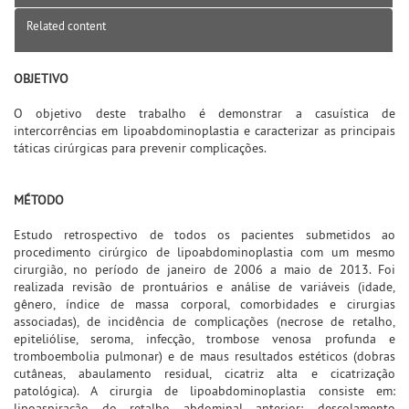
Related content
OBJETIVO
O objetivo deste trabalho é demonstrar a casuística de
intercorrências em lipoabdominoplastia e caracterizar as principais
táticas cirúrgicas para prevenir complicações.
MÉTODO
Estudo retrospectivo de todos os pacientes submetidos ao
procedimento cirúrgico de lipoabdominoplastia com um mesmo
cirurgião, no período de janeiro de 2006 a maio de 2013. Foi
realizada revisão de prontuários e análise de variáveis (idade,
gênero, índice de massa corporal, comorbidades e cirurgias
associadas), de incidência de complicações (necrose de retalho,
epiteliólise, seroma, infecção, trombose venosa profunda e
tromboembolia pulmonar) e de maus resultados estéticos (dobras
cutâneas, abaulamento residual, cicatriz alta e cicatrização
patológica). A cirurgia de lipoabdominoplastia consiste em:
lipoaspiração do retalho abdominal anterior; descolamento