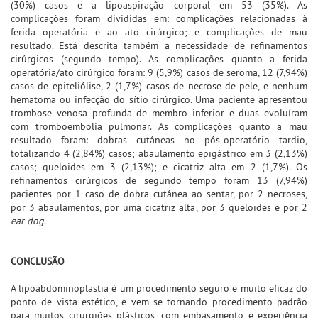
(30%) casos e a lipoaspiração corporal em 53 (35%). As
complicações foram divididas em: complicações relacionadas à
ferida operatória e ao ato cirúrgico; e complicações de mau
resultado. Está descrita também a necessidade de refinamentos
cirúrgicos (segundo tempo). As complicações quanto a ferida
operatória/ato cirúrgico foram: 9 (5,9%) casos de seroma, 12 (7,94%)
casos de epiteliólise, 2 (1,7%) casos de necrose de pele, e nenhum
hematoma ou infecção do sítio cirúrgico. Uma paciente apresentou
trombose venosa profunda de membro inferior e duas evoluíram
com tromboembolia pulmonar. As complicações quanto a mau
resultado foram: dobras cutâneas no pós-operatório tardio,
totalizando 4 (2,84%) casos; abaulamento epigástrico em 3 (2,13%)
casos; queloides em 3 (2,13%); e cicatriz alta em 2 (1,7%). Os
refinamentos cirúrgicos de segundo tempo foram 13 (7,94%)
pacientes por 1 caso de dobra cutânea ao sentar, por 2 necroses,
por 3 abaulamentos, por uma cicatriz alta, por 3 queloides e por 2
ear dog
.
CONCLUSÃO
A lipoabdominoplastia é um procedimento seguro e muito eficaz do
ponto de vista estético, e vem se tornando procedimento padrão
para muitos cirurgiões plásticos, com embasamento e experiência