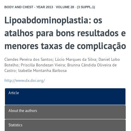
BODY AND CHEST - YEAR
2013
-
VOLUME
28
-
(3 SUPPL.1)
Lipoabdominoplastia: os
atalhos para bons resultados e
menores taxas de complicação
Clendes Pereira dos Santos; Lúcio Marques da Silva; Daniel Lobo
Botelho; Priscilla Bondezan Vieira; Brunna Cândida Oliveira de
Castro; Izabelle Montanha Barbosa
http://www.dx.doi.org/
Article
About the authors
Statistics