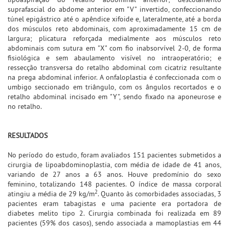
suprafascial do abdome anterior em "V" invertido, confeccionando
túnel epigástrico até o apêndice xifoide e, lateralmente, até a borda
dos músculos reto abdominais, com aproximadamente 15 cm de
largura; plicatura reforçada medialmente aos músculos reto
abdominais com sutura em "X" com fio inabsorvível 2-0, de forma
fisiológica e sem abaulamento visível no intraoperatório; e
ressecção transversa do retalho abdominal com cicatriz resultante
na prega abdominal inferior. A onfaloplastia é confeccionada com o
umbigo seccionado em triângulo, com os ângulos recortados e o
retalho abdominal incisado em "Y", sendo fixado na aponeurose e
no retalho.
RESULTADOS
No período do estudo, foram avaliados 151 pacientes submetidos a
cirurgia de lipoabdominoplastia, com média de idade de 41 anos,
variando de 27 anos a 63 anos. Houve predomínio do sexo
feminino, totalizando 148 pacientes. O índice de massa corporal
2
atingiu a média de 29 kg/m
. Quanto às comorbidades associadas, 3
pacientes eram tabagistas e uma paciente era portadora de
diabetes melito tipo 2. Cirurgia combinada foi realizada em 89
pacientes (59% dos casos), sendo associada a mamoplastias em 44