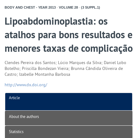
BODY AND CHEST - YEAR
2013
-
VOLUME
28
-
(3 SUPPL.1)
Lipoabdominoplastia: os
atalhos para bons resultados e
menores taxas de complicação
Clendes Pereira dos Santos; Lúcio Marques da Silva; Daniel Lobo
Botelho; Priscilla Bondezan Vieira; Brunna Cândida Oliveira de
Castro; Izabelle Montanha Barbosa
http://www.dx.doi.org/
Article
About the authors
Statistics