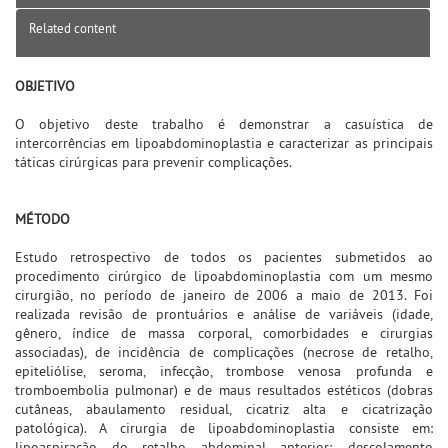
Related content
OBJETIVO
O objetivo deste trabalho é demonstrar a casuística de
intercorrências em lipoabdominoplastia e caracterizar as principais
táticas cirúrgicas para prevenir complicações.
MÉTODO
Estudo retrospectivo de todos os pacientes submetidos ao
procedimento cirúrgico de lipoabdominoplastia com um mesmo
cirurgião, no período de janeiro de 2006 a maio de 2013. Foi
realizada revisão de prontuários e análise de variáveis (idade,
gênero, índice de massa corporal, comorbidades e cirurgias
associadas), de incidência de complicações (necrose de retalho,
epiteliólise, seroma, infecção, trombose venosa profunda e
tromboembolia pulmonar) e de maus resultados estéticos (dobras
cutâneas, abaulamento residual, cicatriz alta e cicatrização
patológica). A cirurgia de lipoabdominoplastia consiste em:
lipoaspiração do retalho abdominal anterior; descolamento