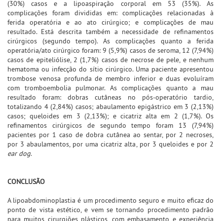
(30%) casos e a lipoaspiração corporal em 53 (35%). As
complicações foram divididas em: complicações relacionadas à
ferida operatória e ao ato cirúrgico; e complicações de mau
resultado. Está descrita também a necessidade de refinamentos
cirúrgicos (segundo tempo). As complicações quanto a ferida
operatória/ato cirúrgico foram: 9 (5,9%) casos de seroma, 12 (7,94%)
casos de epiteliólise, 2 (1,7%) casos de necrose de pele, e nenhum
hematoma ou infecção do sítio cirúrgico. Uma paciente apresentou
trombose venosa profunda de membro inferior e duas evoluíram
com tromboembolia pulmonar. As complicações quanto a mau
resultado foram: dobras cutâneas no pós-operatório tardio,
totalizando 4 (2,84%) casos; abaulamento epigástrico em 3 (2,13%)
casos; queloides em 3 (2,13%); e cicatriz alta em 2 (1,7%). Os
refinamentos cirúrgicos de segundo tempo foram 13 (7,94%)
pacientes por 1 caso de dobra cutânea ao sentar, por 2 necroses,
por 3 abaulamentos, por uma cicatriz alta, por 3 queloides e por 2
ear dog
.
CONCLUSÃO
A lipoabdominoplastia é um procedimento seguro e muito eficaz do
ponto de vista estético, e vem se tornando procedimento padrão
para muitos cirurgiões plásticos, com embasamento e experiência