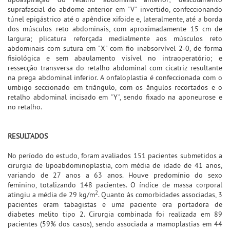
suprafascial do abdome anterior em "V" invertido, confeccionando
túnel epigástrico até o apêndice xifoide e, lateralmente, até a borda
dos músculos reto abdominais, com aproximadamente 15 cm de
largura; plicatura reforçada medialmente aos músculos reto
abdominais com sutura em "X" com fio inabsorvível 2-0, de forma
fisiológica e sem abaulamento visível no intraoperatório; e
ressecção transversa do retalho abdominal com cicatriz resultante
na prega abdominal inferior. A onfaloplastia é confeccionada com o
umbigo seccionado em triângulo, com os ângulos recortados e o
retalho abdominal incisado em "Y", sendo fixado na aponeurose e
no retalho.
RESULTADOS
No período do estudo, foram avaliados 151 pacientes submetidos a
cirurgia de lipoabdominoplastia, com média de idade de 41 anos,
variando de 27 anos a 63 anos. Houve predomínio do sexo
feminino, totalizando 148 pacientes. O índice de massa corporal
2
atingiu a média de 29 kg/m
. Quanto às comorbidades associadas, 3
pacientes eram tabagistas e uma paciente era portadora de
diabetes melito tipo 2. Cirurgia combinada foi realizada em 89
pacientes (59% dos casos), sendo associada a mamoplastias em 44