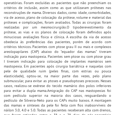
operatórias. Foram excluídas as pacientes que não preenchiam os
critérios de inclusão, assim como as que utilizaram próteses nas
reconstruções de mama. Diversos dados, como idade, comorbidades,
via de acesso, plano de colocação da prótese, volume e material das
próteses e complicações, foram avaliados. Todas as cirurgias foram
realizadas por um mesmocirurgião.O tipoderevestimento da
prótese, as vias e os planos de colocação foram definidos após
minuciosas avaliações física e clínica. A escolha da via de acesso
obedecia às preferências das pacientes, porém de acordo com
critérios técnicos. Pacientes com ptose grau II ou mais e complexos
areolopapilares (CAP) abaixo do "equador das mamas" tiveram
indicação para mastopexia. Pacientes sem ptose ou com ptose grau
I tiveram indicação para colocação de implantes mamários sem
mastopexia. Em pacientes após cirurgia bariátrica e naquelas com
pele de qualidade ruim (peles finas, com estrias ou pouca
elasticidade), optou-se, na maior parte das vezes, pelo plano
submuscular, para evitar as ptoses e pseudoptoses precoces. Nesses
casos, realizou-se exérese do tecido mamário dos polos inferiores
para evitar a dupla mama.Amigração do CAP nas mastopexias foi
com pedículo superior na maioria dos casos, resguardando o
pedículo de Silveira-Neto para os CAPs muito baixos. A montagem
das mamas e sínteses da pele foi feita com fios inabsorvíveis de
náilon 3.0, 4.0 e 5.0. Todas as pacientes receberam alta com drenos,
que foram retirados entre o 3º e o 7º dias de pós-operatório