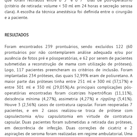
(critério de retirada: volume < 50 ml em 24 horas e secreção serosa
clara). A escolha da técnica anestésica foi definida entre o cirurgião
e a paciente.
RESULTADOS
Foram encontrados 239 prontuários, sendo excluídos 122 (60
prontuários por não contemplarem análise adequada e/ou por
ausência de fotos pré e pósoperatórias, e 62 por serem de pacientes
submetidas a reconstrução de mama com utilização de próteses).
Logo, 117 pacientes preencheram os critérios de inclusão. Foram
implantadas 234 próteses, das quais 52,99% eram de poliuretano. A
maior parte das próteses tinha entre 251 ml e 300 ml (37,17%) e
entre 301 ml e 350 ml (29,05%).As principais complicações pós-
operatórias encontradas foram cicatrizes hipertróficas (11,11%),
deiscência mínima (4,27%), assimetria (4,27%) e
rippling
(3,41%).
Houve 3 (2,56%) casos de contratura capsular. Foram reoperadas 7
pacientes, e em 2 casos realizou-se troca de prótese com
capsulectomia e/ou capsulotomia em virtude de contratura
capsular. Duas pacientes foram submetidas a retirada das próteses,
em decorrência de infecção. Duas correções de cicatriz e 2
aspirações de seroma foram realizadas em regime ambulatorial. Uma