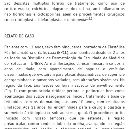
São descritas múltiplas formas de tratamento, como uso de
corticoterapia, colchicina, dapsone, doxiciclina, anti-inflamatórios
não hormonais e ciclosporinas, além de procedimentos cirúrgicos
1,2,5
como ritidoplastia, blefaroplastia e cantopexia
.
RELATO DE CASO
Paciente com 11 anos, sexo feminino, parda, portadora de Elastólise
Pós-Inflamatória e
Cutis Laxa
(EPCL), acompanhada desde os 2 anos
de idade na Disciplina de Dermatologia da Faculdade de Medicina
de Botucatu - UNESP. As manifestações clínicas iniciaram-se aos 2
anos de idade, com aparecimento de pápulas e vesículas
disseminadas que evoluíram para placas descamativas, de superfície
apergaminhada e tamanhos variados, sem alterações sistêmicas. Na
região da face, tais lesões conferiam aspecto de envelhecimento
(Fig. 1), com pronunciada ritidose perioral e periocular, bem como
acentuação dos sulcos nasogenianos. Iniciou tratamento à base de
retinoides com os dermatologistas aos 10 anos, com resultados
limitados. Aos 11 anos, foi encaminhada para a cirurgia plástica e
submetida à ritidoplastia, sob anestesia geral. O procedimento foi
iniciado com incisão temporal que se estendeu à região
préauricular, contornando o lobo da orelha, avançando na região
retroauricular até região a têmporo-occiptal, aí parcialmente