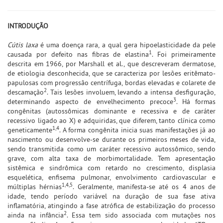
INTRODUÇÃO
Cútis laxa
é uma doença rara, a qual gera hipoelasticidade da pele
1
causada por defeito nas fibras de elastina
. Foi primeiramente
descrita em 1966, por Marshall et al., que descreveram dermatose,
de etiologia desconhecida, que se caracteriza por lesões eritêmato-
papulosas com progressão centrífuga, bordas elevadas e colarete de
2
descamação
. Tais lesões involuem, levando a intensa desfiguração,
3
determinando aspecto de envelhecimento precoce
. Há formas
congênitas (autossômicas dominante e recessiva e de caráter
recessivo ligado ao X) e adquiridas, que diferem, tanto clínica como
1,4
geneticamente
. A forma congênita inicia suas manifestações já ao
nascimento ou desenvolve-se durante os primeiros meses de vida,
sendo transmitida como um caráter recessivo autossômico, sendo
grave, com alta taxa de morbimortalidade. Tem apresentação
sistêmica e sindrômica com retardo no crescimento, displasia
esquelética, enfisema pulmonar, envolvimento cardiovascular e
1,4,5
múltiplas hérnias
. Geralmente, manifesta-se até os 4 anos de
idade, tendo período variável na duração de sua fase ativa
inflamatória, atingindo a fase atrófica de estabilização do processo
2
ainda na infância
. Essa tem sido associada com mutações nos