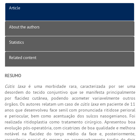
Article
About the authors
Statistics
Related content
RESUMO
Cútis laxa
é uma morbidade rara, caracterizada por ser uma
desordem do tecido conjuntivo que se manifesta principalmente
por flacidez cutânea, podendo acometer variavelmente outros
órgãos. Os autores relatam um caso de
cútis laxa
em paciente de 11
anos que desenvolveu face senil com pronunciada ritidose perioral
e periocular, bem como acentuação dos sulcos nasogenianos. Foi
realizada ritidoplastia como tratamento cirúrgico. Apresentou boa
evolução pós-operatória, com cicatrizes de boa qualidade e melhora
notável na flacidez do terço médio da face e, posteriormente,
recorrência parcial da mesma no acompanhamento tardio de dois