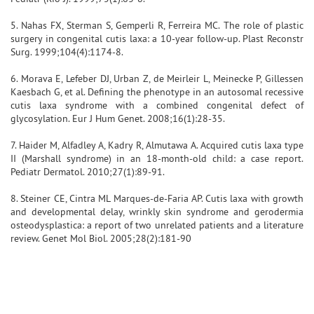
5. Nahas FX, Sterman S, Gemperli R, Ferreira MC. The role of plastic
surgery in congenital cutis laxa: a 10-year follow-up. Plast Reconstr
Surg. 1999;104(4):1174-8.
6. Morava E, Lefeber DJ, Urban Z, de Meirleir L, Meinecke P, Gillessen
Kaesbach G, et al. Defining the phenotype in an autosomal recessive
cutis laxa syndrome with a combined congenital defect of
glycosylation. Eur J Hum Genet. 2008;16(1):28-35.
7. Haider M, Alfadley A, Kadry R, Almutawa A. Acquired cutis laxa type
II (Marshall syndrome) in an 18-month-old child: a case report.
Pediatr Dermatol. 2010;27(1):89-91.
8. Steiner CE, Cintra ML Marques-de-Faria AP. Cutis laxa with growth
and developmental delay, wrinkly skin syndrome and gerodermia
osteodysplastica: a report of two unrelated patients and a literature
review. Genet Mol Biol. 2005;28(2):181-90