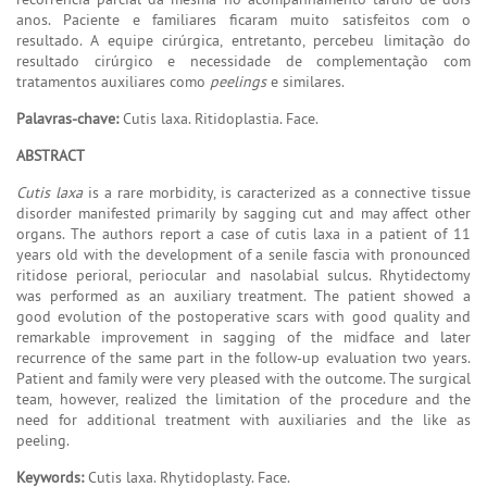
anos. Paciente e familiares ficaram muito satisfeitos com o
resultado. A equipe cirúrgica, entretanto, percebeu limitação do
resultado cirúrgico e necessidade de complementação com
tratamentos auxiliares como
peelings
e similares.
Palavras-chave:
Cutis laxa. Ritidoplastia. Face.
ABSTRACT
Cutis laxa
is a rare morbidity, is caracterized as a connective tissue
disorder manifested primarily by sagging cut and may affect other
organs. The authors report a case of cutis laxa in a patient of 11
years old with the development of a senile fascia with pronounced
ritidose perioral, periocular and nasolabial sulcus. Rhytidectomy
was performed as an auxiliary treatment. The patient showed a
good evolution of the postoperative scars with good quality and
remarkable improvement in sagging of the midface and later
recurrence of the same part in the follow-up evaluation two years.
Patient and family were very pleased with the outcome. The surgical
team, however, realized the limitation of the procedure and the
need for additional treatment with auxiliaries and the like as
peeling.
Keywords:
Cutis laxa. Rhytidoplasty. Face.