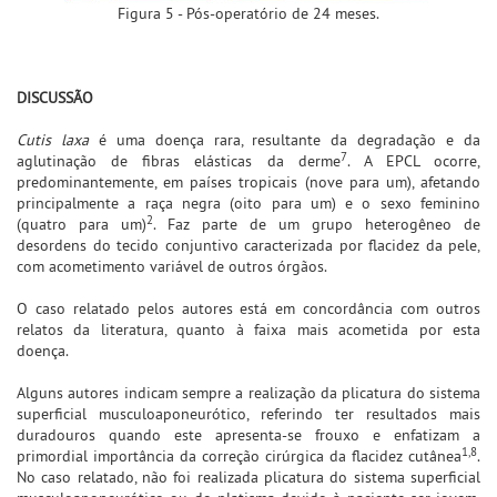
Figura 5 - Pós-operatório de 24 meses.
DISCUSSÃO
Cutis laxa
é uma doença rara, resultante da degradação e da
7
aglutinação de fibras elásticas da derme
. A EPCL ocorre,
predominantemente, em países tropicais (nove para um), afetando
principalmente a raça negra (oito para um) e o sexo feminino
2
(quatro para um)
. Faz parte de um grupo heterogêneo de
desordens do tecido conjuntivo caracterizada por flacidez da pele,
com acometimento variável de outros órgãos.
O caso relatado pelos autores está em concordância com outros
relatos da literatura, quanto à faixa mais acometida por esta
doença.
Alguns autores indicam sempre a realização da plicatura do sistema
superficial musculoaponeurótico, referindo ter resultados mais
duradouros quando este apresenta-se frouxo e enfatizam a
1,8
primordial importância da correção cirúrgica da flacidez cutânea
.
No caso relatado, não foi realizada plicatura do sistema superficial