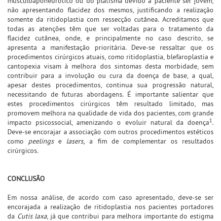
musculoaponeurótico ou do platisma devido à paciente ser jovem,
não apresentando flacidez dos mesmos, justificando a realização
somente da ritidoplastia com ressecção cutânea. Acreditamos que
todas as atenções têm que ser voltadas para o tratamento da
flacidez cutânea, onde, e principalmente no caso descrito, se
apresenta a manifestação prioritária. Deve-se ressaltar que os
procedimentos cirúrgicos atuais, como ritidoplastia, blefaroplastia e
cantopexia visam à melhora dos sintomas desta morbidade, sem
contribuir para a involução ou cura da doença de base, a qual,
apesar destes procedimentos, continua sua progressão natural,
necessitando de futuras abordagens. É importante salientar que
estes procedimentos cirúrgicos têm resultado limitado, mas
promovem melhora na qualidade de vida dos pacientes, com grande
1
impacto psicossocial, amenizando o evoluir natural da doença
.
Deve-se encorajar a associação com outros procedimentos estéticos
como
peelings
e
lasers,
a fim de complementar os resultados
cirúrgicos.
CONCLUSÃO
Em nossa análise, de acordo com caso apresentado, deve-se ser
encorajada a realização de ritidoplastia nos pacientes portadores
da
Cutis laxa
, já que contribui para melhora importante do estigma