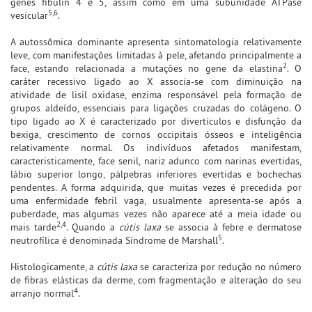
genes fibulin 4 e 5, assim como em uma subunidade ATPase
5,6
vesicular
.
A autossômica dominante apresenta sintomatologia relativamente
leve, com manifestações limitadas à pele, afetando principalmente a
2
face, estando relacionada a mutações no gene da elastina
. O
caráter recessivo ligado ao X associa-se com diminuição na
atividade de lisil oxidase, enzima responsável pela formação de
grupos aldeído, essenciais para ligações cruzadas do colágeno. O
tipo ligado ao X é caracterizado por divertículos e disfunção da
bexiga, crescimento de cornos occipitais ósseos e inteligência
relativamente normal. Os indivíduos afetados manifestam,
caracteristicamente, face senil, nariz adunco com narinas evertidas,
lábio superior longo, pálpebras inferiores evertidas e bochechas
pendentes. A forma adquirida, que muitas vezes é precedida por
uma enfermidade febril vaga, usualmente apresenta-se após a
puberdade, mas algumas vezes não aparece até a meia idade ou
2,4
mais tarde
. Quando a
cútis laxa
se associa à febre e dermatose
5
neutrofílica é denominada Síndrome de Marshall
.
Histologicamente, a
cútis laxa
se caracteriza por redução no número
de fibras elásticas da derme, com fragmentação e alteração do seu
4
arranjo normal
.