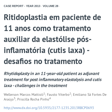
CASE REPORT - YEAR
2013
-
VOLUME
28
-
Ritidoplastia em paciente de
11 anos como tratamento
auxiliar da elastólise pós-
inflamatória (cutis laxa) -
desafios no tratamento
Rhytidoplasty in an 11-year-old patient as adjuvant
treatment for post inflammatory elastolysis and cutis
laxa - challenges in the treatment
1
2
Wellerson Marcos Mattioli
; Fausto Viterbo
; Emiliano Sá Fortes De
3
4
Araújo
; Priscilla Rocha Pinho
http://www.dx.doi.org/10.5935/2177-1235.2013RBCP0693