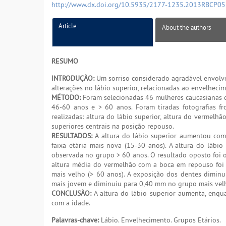
http://www.dx.doi.org/10.5935/2177-1235.2013RBCP0
Article
About the authors
RESUMO
INTRODUÇÃO:
Um sorriso considerado agradável envolve 
alterações no lábio superior, relacionadas ao envelhecim
MÉTODO:
Foram selecionadas 46 mulheres caucasianas c
46-60 anos e > 60 anos. Foram tiradas fotografias f
realizadas: altura do lábio superior, altura do vermelh
superiores centrais na posição repouso.
RESULTADOS:
A altura do lábio superior aumentou com 
faixa etária mais nova (15-30 anos). A altura do láb
observada no grupo > 60 anos. O resultado oposto foi 
altura média do vermelhão com a boca em repouso foi 
mais velho (> 60 anos). A exposição dos dentes dimin
mais jovem e diminuiu para 0,40 mm no grupo mais vel
CONCLUSÃO:
A altura do lábio superior aumenta, enqu
com a idade.
Palavras-chave:
Lábio. Envelhecimento. Grupos Etários.