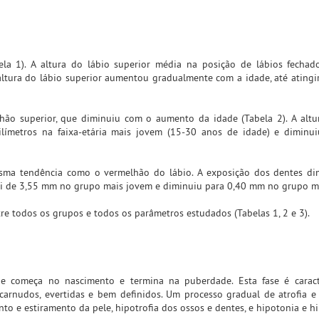
la 1). A altura do lábio superior média na posição de lábios fechad
A altura do lábio superior aumentou gradualmente com a idade, até ating
hão superior, que diminuiu com o aumento da idade (Tabela 2). A alt
ilímetros na faixa-etária mais jovem (15-30 anos de idade) e diminu
sma tendência como o vermelhão do lábio. A exposição dos dentes di
foi de 3,55 mm no grupo mais jovem e diminuiu para 0,40 mm no grupo m
tre todos os grupos e todos os parâmetros estudados (Tabelas 1, 2 e 3).
ue começa no nascimento e termina na puberdade. Esta fase é caract
carnudos, evertidas e bem definidos. Um processo gradual de atrofia e 
o e estiramento da pele, hipotrofia dos ossos e dentes, e hipotonia e hi