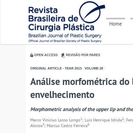
Home
OPEN ACCESS
REVISÃO POR PARES
ORIGINAL ARTICLE - YEAR
2013
-
VOLUME
28
-
Análise morfométrica do 
envelhecimento
Morphometric analysis of the upper lip and the
1
2
Marco Vinicius Losso Longo
; Luis Henrique Ishida
; Fe
5
6
Alonso
; Marcus Castro Ferreira