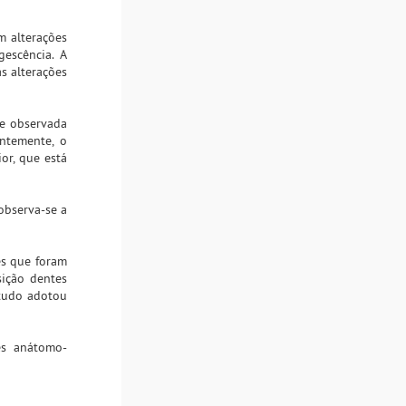
m alterações
escência. A
as alterações
te observada
ntemente, o
or, que está
observa-se a
es que foram
sição dentes
studo adotou
es anátomo-