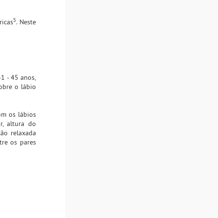
5
ricas
. Neste
1 - 45 anos,
obre o lábio
om os lábios
r, altura do
ção relaxada
tre os pares