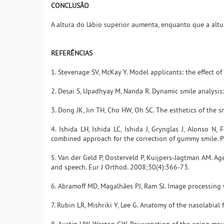
CONCLUSÃO
A altura do lábio superior aumenta, enquanto que a alt
REFERÊNCIAS
1. Stevenage SV, McKay Y. Model applicants: the effect of
2. Desai S, Upadhyay M, Nanda R. Dynamic smile analysis
3. Dong JK, Jin TH, Cho HW, Oh SC. The esthetics of the s
4. Ishida LH, Ishida LC, Ishida J, Grynglas J, Alonso N,
combined approach for the correction of gummy smile. P
5. Van der Geld P, Oosterveld P, Kuijpers-Jagtman AM. A
and speech. Eur J Orthod. 2008;30(4):366-73.
6. Abramoff MD, Magalhães PJ, Ram SJ. Image processing 
7. Rubin LR, Mishriki Y, Lee G. Anatomy of the nasolabial