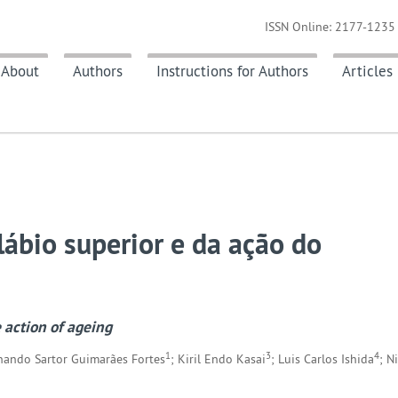
ISSN Online: 2177-1235 
About
Authors
Instructions for Authors
Articles
lábio superior e da ação do
 action of ageing
1
3
4
rnando Sartor Guimarães Fortes
; Kiril Endo Kasai
; Luis Carlos Ishida
; N