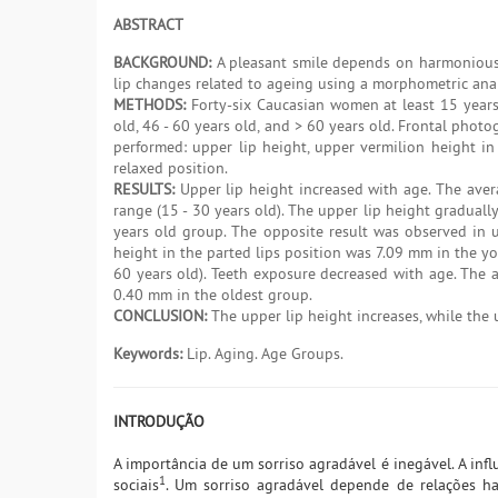
ABSTRACT
BACKGROUND:
A pleasant smile depends on harmonious 
lip changes related to ageing using a morphometric anal
METHODS:
Forty-six Caucasian women at least 15 years 
old, 46 - 60 years old, and > 60 years old. Frontal pho
performed: upper lip height, upper vermilion height in 
relaxed position.
RESULTS:
Upper lip height increased with age. The aver
range (15 - 30 years old). The upper lip height gradual
years old group. The opposite result was observed in 
height in the parted lips position was 7.09 mm in the y
60 years old). Teeth exposure decreased with age. The
0.40 mm in the oldest group.
CONCLUSION:
The upper lip height increases, while the
Keywords:
Lip. Aging. Age Groups.
INTRODUÇÃO
A importância de um sorriso agradável é inegável. A infl
1
sociais
. Um sorriso agradável depende de relações ha