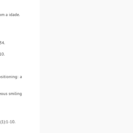
om a idade.
34.
10.
ositioning: a
eous smiling
(1):1-10.