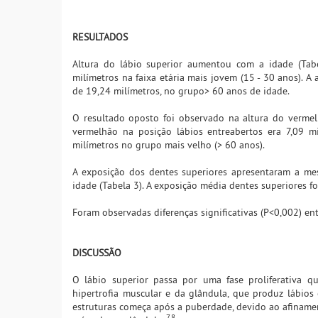
RESULTADOS
Altura do lábio superior aumentou com a idade (Tabe
milímetros na faixa etária mais jovem (15 - 30 anos). 
de 19,24 milímetros, no grupo> 60 anos de idade.
O resultado oposto foi observado na altura do vermel
vermelhão na posição lábios entreabertos era 7,09 m
milímetros no grupo mais velho (> 60 anos).
A exposição dos dentes superiores apresentaram a me
idade (Tabela 3). A exposição média dentes superiores 
Foram observadas diferenças significativas (P<0,002) en
DISCUSSÃO
O lábio superior passa por uma fase proliferativa q
hipertrofia muscular e da glândula, que produz lábios 
estruturas começa após a puberdade, devido ao afinament
7,8