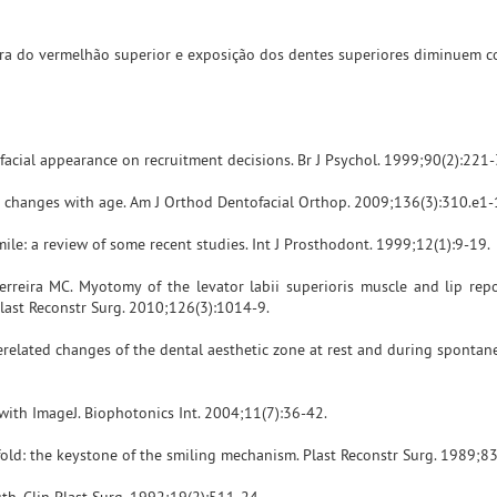
ura do vermelhão superior e exposição dos dentes superiores diminuem c
 facial appearance on recruitment decisions. Br J Psychol. 1999;90(2):221-
: changes with age. Am J Orthod Dentofacial Orthop. 2009;136(3):310.e1-
mile: a review of some recent studies. Int J Prosthodont. 1999;12(1):9-19.
 Ferreira MC. Myotomy of the levator labii superioris muscle and lip rep
last Reconstr Surg. 2010;126(3):1014-9.
gerelated changes of the dental aesthetic zone at rest and during spontan
with ImageJ. Biophotonics Int. 2004;11(7):36-42.
 fold: the keystone of the smiling mechanism. Plast Reconstr Surg. 1989;83