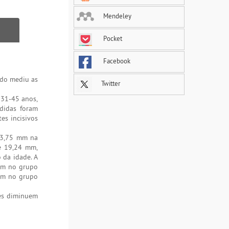
Mendeley
Pocket
Facebook
udo mediu as
Twitter
 31-45 anos,
didas foram
es incisivos
 13,75 mm na
de 19,24 mm,
 da idade. A
 mm no grupo
 mm no grupo
res diminuem