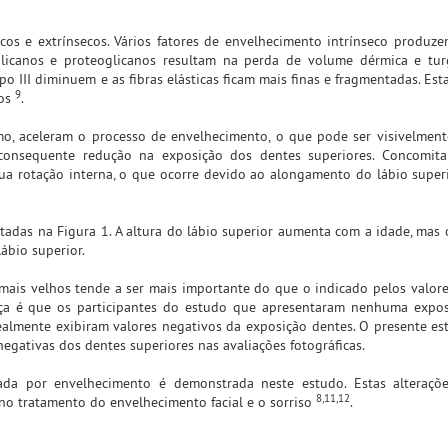
cos e extrínsecos. Vários fatores de envelhecimento intrínseco produze
licanos e proteoglicanos resultam na perda de volume dérmica e turg
o III diminuem e as fibras elásticas ficam mais finas e fragmentadas. Est
9
cos
.
smo, aceleram o processo de envelhecimento, o que pode ser visivelmen
nsequente redução na exposição dos dentes superiores. Concomita
a rotação interna, o que ocorre devido ao alongamento do lábio superi
tadas na Figura 1. A altura do lábio superior aumenta com a idade, mas 
ábio superior.
mais velhos tende a ser mais importante do que o indicado pelos valor
ença é que os participantes do estudo que apresentaram nenhuma expo
ealmente exibiram valores negativos da exposição dentes. O presente e
negativas dos dentes superiores nas avaliações fotográficas.
sada por envelhecimento é demonstrada neste estudo. Estas alteraçõ
8,11,12
no tratamento do envelhecimento facial e o sorriso
.