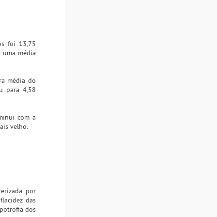
os foi 13,75
ir uma média
ura média do
iu para 4,58
minui com a
ais velho.
erizada por
flacidez das
potrofia dos