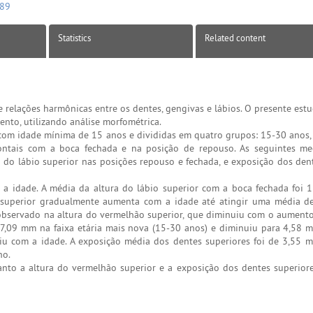
589
Statistics
Related content
relações harmônicas entre os dentes, gengivas e lábios. O presente est
ento, utilizando análise morfométrica.
om idade mínima de 15 anos e divididas em quatro grupos: 15-30 anos,
rontais com a boca fechada e na posição de repouso. As seguintes me
ão do lábio superior nas posições repouso e fechada, e exposição dos dent
a idade. A média da altura do lábio superior com a boca fechada foi
io superior gradualmente aumenta com a idade até atingir uma média 
observado na altura do vermelhão superior, que diminuiu com o aumento
7,09 mm na faixa etária mais nova (15-30 anos) e diminuiu para 4,58
uiu com a idade. A exposição média dos dentes superiores foi de 3,55
ho.
anto a altura do vermelhão superior e a exposição dos dentes superio