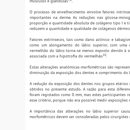
músculos e glândulas
.
O processo de envelhecimento envolve fatores intrínse
importantes na derme. As reduções nas glicosa-minog
proporção e quantidade absoluta de colágeno tipo I e tip
reduzem a quantidade e qualidade de colágenos dérmi
Fatores extrínsecos, tais como dano actínico e tabagi
como um alongamento do lábio superior, com uma co
vermelhão do lábio torna-se menos exposto devido à su
10
associada com a hipotrofia do vermelhão
.
Estas alterações anatómicas-morfométricas são represen
diminuição da exposição dos dentes e comprimento do l
A redução da exposição dos dentes nos grupos etários 
obtidos no presente estudo. A razão para esta difer
foram registados como 0 mm, mas estes participantes r
esse critério, porque não era possível medir exposições 
A importância das alterações no lábio superior cau
morfométricos devem ser consideradas pelos cirurgiões 