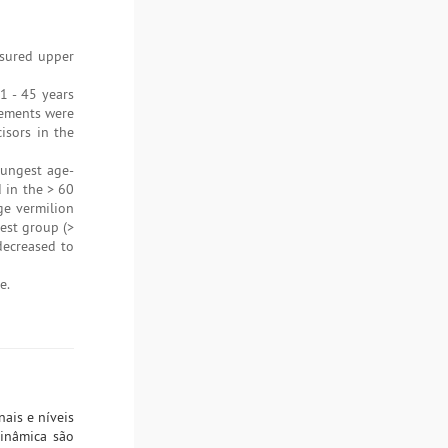
asured upper
1 - 45 years
rements were
isors in the
oungest age-
 in the > 60
ge vermilion
est group (>
decreased to
e.
nais e níveis
dinâmica são