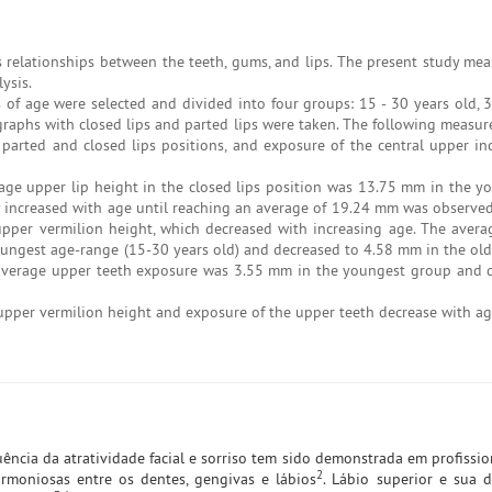
relationships between the teeth, gums, and lips. The present study me
ysis.
of age were selected and divided into four groups: 15 - 30 years old, 3
tographs with closed lips and parted lips were taken. The following measu
parted and closed lips positions, and exposure of the central upper inc
age upper lip height in the closed lips position was 13.75 mm in the y
ly increased with age until reaching an average of 19.24 mm was observed
upper vermilion height, which decreased with increasing age. The avera
oungest age-range (15-30 years old) and decreased to 4.58 mm in the old
 average upper teeth exposure was 3.55 mm in the youngest group and 
 upper vermilion height and exposure of the upper teeth decrease with ag
uência da atratividade facial e sorriso tem sido demonstrada em profissio
2
rmoniosas entre os dentes, gengivas e lábios
. Lábio superior e sua 