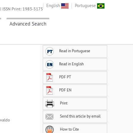
English
Portuguese
| ISSN Print: 1983-5175
Advanced Search
Read in Portuguese
Read in English
PDF PT
PDF EN
Print
Send this article by email
ivaldo
How to Cite