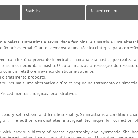
Statistics
Related content
a beleza, autoestima e sexualidade feminina. A simastia é uma alteraçã
ião pré-esternal. O autor demonstra uma técnica cirúrgica para correção
em com história prévia de hipertrofia mamária e simastia, que realizara
, sem correção da simastia. O autor realizou a ressecção do excesso 
ado com um retalho em avanço do abdome superior.
 o tratamento proposto.
ou ser mais uma alternativa cirúrgica segura no tratamento da simastia
rocedimentos cirúrgicos reconstrutivos.
 beauty, self-esteem, and female sexuality. Symmastia is a condition, cha
gion. The author demonstrates a surgical technique for correction o
t with previous history of breast hypertrophy and symmastia. She ha
e breast, without correction of the symmastia . The author performed 