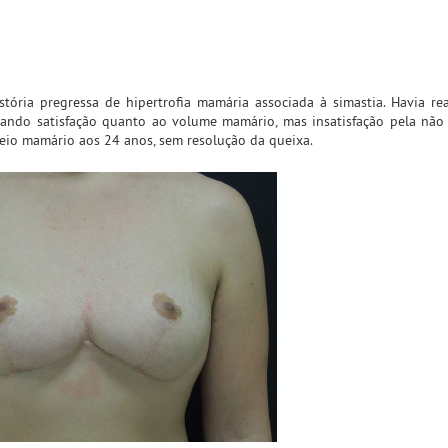
tória pregressa de hipertrofia mamária associada à simastia. Havia re
tando satisfação quanto ao volume mamário, mas insatisfação pela não
 seio mamário aos 24 anos, sem resolução da queixa.