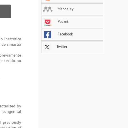
Mendeley
Pocket
Facebook
o inestética
 de simastia
Twitter
 previamente
de tecido no
.
racterized by
f congenital
d previously
resection of