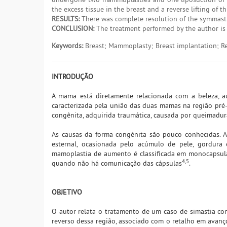
the excess tissue in the breast and a reverse lifting of
RESULTS:
There was complete resolution of the symmast
CONCLUSION:
The treatment performed by the author is a
Keywords:
Breast; Mammoplasty; Breast implantation; Re
INTRODUÇÃO
A mama está diretamente relacionada com a beleza, a
caracterizada pela união das duas mamas na região pré-e
congênita, adquirida traumática, causada por queimadu
As causas da forma congênita são pouco conhecidas. 
esternal, ocasionada pelo acúmulo de pele, gordura 
mamoplastia de aumento é classificada em monocapsular,
4,5
quando não há comunicação das cápsulas
.
OBJETIVO
O autor relata o tratamento de um caso de simastia co
reverso dessa região, associado com o retalho em ava