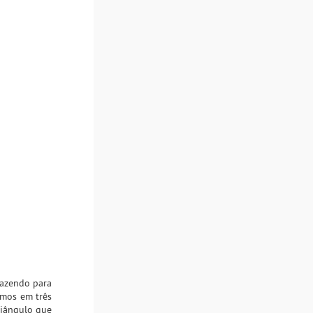
razendo para
amos em três
riângulo que