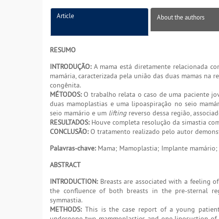
Article
About the authors
RESUMO
INTRODUÇÃO:
A mama está diretamente relacionada com 
mamária, caracterizada pela união das duas mamas na reg
congênita.
MÉTODOS:
O trabalho relata o caso de uma paciente jov
duas mamoplastias e uma lipoaspiração no seio mamário
seio mamário e um
lifting
reverso dessa região, associ
RESULTADOS:
Houve completa resolução da simastia com
CONCLUSÃO:
O tratamento realizado pelo autor demonstr
Palavras-chave:
Mama; Mamoplastia; Implante mamário; P
ABSTRACT
INTRODUCTION:
Breasts are associated with a feeling of
the confluence of both breasts in the pre-sternal re
symmastia.
METHODS:
This is the case report of a young patien
undergone two mammoplasties and one liposuction of th