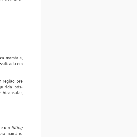
ica mamária,
assificada em
m região pré
quirida pós-
 bicapsular,
o e um
lifting
seio mamário