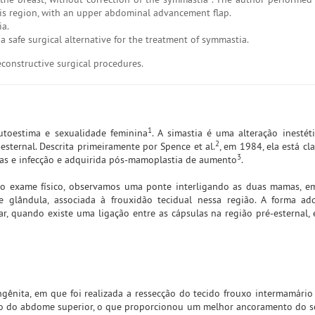
 this region, with an upper abdominal advancement flap.
ia.
 safe surgical alternative for the treatment of symmastia.
constructive surgical procedures.
1
utoestima e sexualidade feminina
. A simastia é uma alteração inestét
2
sternal. Descrita primeiramente por Spence et al.
, em 1984, ela está cl
3
ras e infecção e adquirida pós-mamoplastia de aumento
.
Ao exame físico, observamos uma ponte interligando as duas mamas, e
e glândula, associada à frouxidão tecidual nessa região. A forma ad
 quando existe uma ligação entre as cápsulas na região pré-esternal, e
ngênita, em que foi realizada a ressecção do tecido frouxo intermamári
nço do abdome superior, o que proporcionou um melhor ancoramento do 