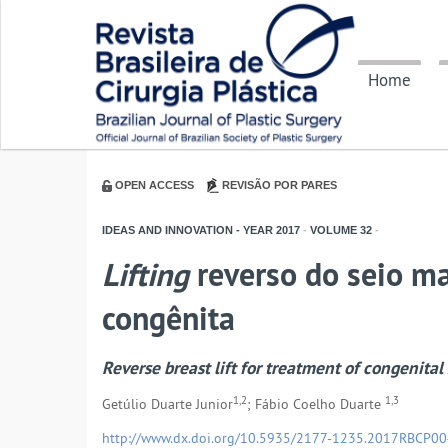
Home
OPEN ACCESS
REVISÃO POR PARES
IDEAS AND INNOVATION - YEAR
2017
-
VOLUME
32
-
Lifting
reverso do seio m
congênita
Reverse breast lift for treatment of congenita
1,2
1,3
Getúlio Duarte Junior
; Fábio Coelho Duarte
http://www.dx.doi.org/10.5935/2177-1235.2017RBCP0