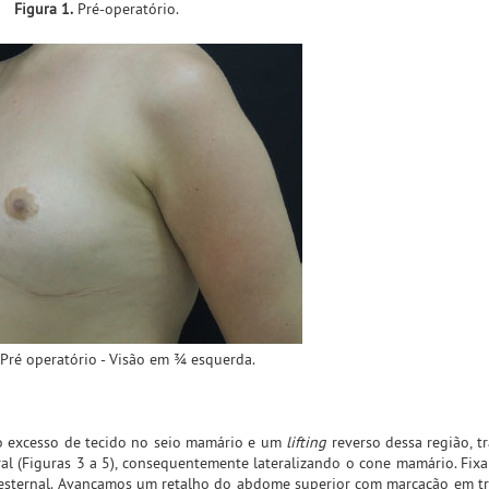
Figura 1.
Pré-operatório.
Pré operatório - Visão em ¾ esquerda.
do excesso de tecido no seio mamário e um
lifting
reverso dessa região, t
teral (Figuras 3 a 5), consequentemente lateralizando o cone mamário. Fix
 esternal. Avançamos um retalho do abdome superior com marcação em t