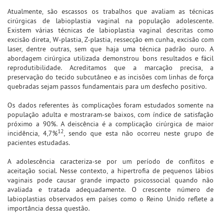
Atualmente, são escassos os trabalhos que avaliam as técnicas
cirúrgicas de labioplastia vaginal na população adolescente.
Existem várias técnicas de labioplastia vaginal descritas como
excisão direta, W-plastia, Z-plastia, ressecção em cunha, excisão com
laser, dentre outras, sem que haja uma técnica padrão ouro. A
abordagem cirúrgica utilizada demonstrou bons resultados e fácil
reprodutibilidade. Acreditamos que a marcação precisa, a
preservação do tecido subcutâneo e as incisões com linhas de força
quebradas sejam passos fundamentais para um desfecho positivo.
Os dados referentes às complicações foram estudados somente na
população adulta e mostraram-se baixos, com índice de satisfação
próximo a 90%. A deiscência é a complicação cirúrgica de maior
12
incidência, 4,7%
, sendo que esta não ocorreu neste grupo de
pacientes estudadas.
A adolescência caracteriza-se por um período de conflitos e
aceitação social. Nesse contexto, a hipertrofia de pequenos lábios
vaginais pode causar grande impacto psicossocial quando não
avaliada e tratada adequadamente. O crescente número de
labioplastias observados em países como o Reino Unido reflete a
importância dessa questão.