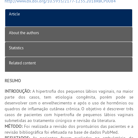
http://www.dx.doi.org/10.5935/2177-1235.2018RBCP0084
Article
About the authors
Statistics
Related content
RESUMO
INTRODUÇÃO:
A hipertrofia dos pequenos lábios vaginais, na maior
parte dos casos, tem etiologia congênita, porém pode se
desenvolver com o envelhecimento e após o uso de hormônios ou
quadros de inflamação cutânea crônica. O objetivo é descrever três
casos de pacientes com hipertrofia de pequenos lábios vaginais
submetidas ao tratamento cirúrgico e revisão da literatura.
MÉTODO:
Foi realizada a revisão dos prontuários das pacientes e a
revisão bibliográfica foi efetuada na base de dados PubMed.
RESULTADOS:
As pacientes foram avaliadas no ambulatório de