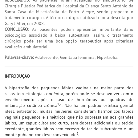
Cirurgia Plástica Pediátrica do Hospital da Criança Santo Antônio da
Santa Casa de Misericórdia de Porto Alegre, sendo proposto o
tratamento cirúrgico. A técnica cirúrgica utilizada foi a descrita por
Gary J Alter, em 2008.
CONCLUSÃO:
As pacientes podem apresentar importante dano
psicológico associado à baixa autoestima; assim, o tratamento
cirúrgico pode ser uma boa opção terapêutica após criteriosa
avaliação ambulatorial.
Palavras-chave:
Adolescente; Genitália feminina; Hipertrofia.
INTRODUÇÃO
A hipertrofia dos pequenos lábios vaginais na maior parte dos
casos tem etiologia congênita, porém pode se desenvolver com o
envelhecimento após o uso de hormônios ou quadros de
1,2
inflamação cutânea crônica
. Não há um padrão estético genital
ideal, entretanto, muitas mulheres consideram harmônicos lábios
vaginais pequenos e simétricos que não sobressaiam aos grandes
lábios, um capuz clitoriano curto, sem dobras adicionais ou tecido
excedente, grandes lábios sem excesso de tecido subcutâneo e um
3
monte pubiano com leve convexidade
.