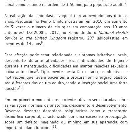
7
labial como estando na ordem de 3-50 mm, para população adulta
.
A realização da labioplastia vaginal tem aumentado nos últimos
anos. Pesquisas no Reino Unido mostraram em 2010 um aumento
de 5 vezes o número de cirurgias em comparação aos 10 anos
8
anteriores
. De 2008 a 2012, no Reino Unido, o
National Health
Service in the United Kingdom
registrou 297 labioplastias em
9
menores de 14 anos
.
Essa afecção pode estar relacionada a sintomas irritativos locais,
desconforto durante atividades físicas, dificuldades de higiene
durante a menstruação, dificuldades em manter relações sexuais e
5
baixa autoestima
. Tipicamente, nesta faixa etária, os objetivos e
motivações que levam pacientes a procurar um cirurgião plástico
são diferentes das de um adulto, sendo a inserção social uma forte
10
questão
.
Em um primeiro momento, as pacientes devem ser educadas sobre
as variações normais da anatomia, crescimento e desenvolvimento.
Devemos descartar desordens psiquiátricas como o transtorno
dismórfico corporal, caracterizado por uma excessiva preocupação
sobre um defeito imaginado ou mínimo em sua aparência, com
11
importante dano funcional
.