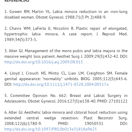
REFERÊNCIAS
1. Gowen RM, Martin VL. Labia minora reduction in an iron-lung
disabled woman. Obstet Gynecol. 1988;71(3 Pt 2):488-9.
2. Chavis WM, LaFerla JJ, Niccolini R. Plastic repair of elongated,
hypertrophic labia minora. A case report. J Reprod Med.
1989;34(5):373-5.
3. Alter GJ. Management of the mons pubis and labia majora in the
massive weight loss patient. Aesthet Surg J. 2009;29(5):432-42. DOI:
http://dx.doi.org/10.1016/j.asj.2009.08.015
4. Lloyd J, Crouch NS, Minto CL, Liao LM, Creighton SM. Female
genital appearance: "normality" unfolds. BJOG. 2005;112(5):643-6.
DOI:
http://dx.doi.org/10.1111/j.1471-0528.2004.00517.x
5. Committee Opinion No. 662: Breast and Labial Surgery in
Adolescents. Obstet Gynecol. 2016:127(5):e138-40. PMID: 27101122
6. Alter GJ. Aesthetic labia minora and clitoral hood reduction using
extended central wedge resection. Plast Reconstr Surg.
2008;122(6):1780-9. PMID: 19050531 DOI:
http://dx.doi.org/10.1097/PRS.0b013e31818a9b25