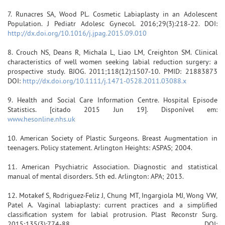
7. Runacres SA, Wood PL. Cosmetic Labiaplasty in an Adolescent
Population. J Pediatr Adolesc Gynecol. 2016;29(3):218-22. DOI:
http://dx.doi.org/10.1016/j.jpag.2015.09.010
8. Crouch NS, Deans R, Michala L, Liao LM, Creighton SM. Clinical
characteristics of well women seeking labial reduction surgery: a
prospective study. BJOG. 2011;118(12):1507-10. PMID: 21883873
DOI:
http://dx.doi.org/10.1111/j.1471-0528.2011.03088.x
9. Health and Social Care Information Centre. Hospital Episode
Statistics. [citado 2015 Jun 19]. Disponível em:
www.hesonline.nhs.uk
10. American Society of Plastic Surgeons. Breast Augmentation in
teenagers. Policy statement. Arlington Heights: ASPAS; 2004.
11. American Psychiatric Association. Diagnostic and statistical
manual of mental disorders. 5th ed. Arlington: APA; 2013.
12. Motakef S, Rodriguez-Feliz J, Chung MT, Ingargiola MJ, Wong VW,
Patel A. Vaginal labiaplasty: current practices and a simplified
classification system for labial protrusion. Plast Reconstr Surg.
2015;135(3):774-88. DOI: