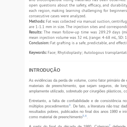
open questions about the safety, efficacy, and durabili
each region, making learning challenging for beginners i
consecutive cases were analyzed.
Methods:
Fat was collected via manual suction, centrifu
are 1-1.1 mm in size. The injection sites and correspond
Results:
The mean follow-up time was 289.29 days (min
mean injection volume was 32 mL (range: 4-68 mL, SD: 1
Conclusion:
Fat grafting is a safe, predictable, and effect
Keywords:
Face; Rhytidoplasty; Autologous transplantati
INTRODUÇÃO
As evidências da perda de volume, como fator primário de
materiais de preenchimento, que sejam seguros, de lon
amplamente utilizado, sobretudo por cirurgiões plásticos, c
Entretanto, a falta de confiabilidade e de consistência 
3
múltiplos procedimentos
. De fato, a literatura não traz d
resultados pobres, publicados no final dos anos 1980 e in
5
,
6
como material de preenchimento
.
7
A partir do final da década de 1980, Coleman
defende a