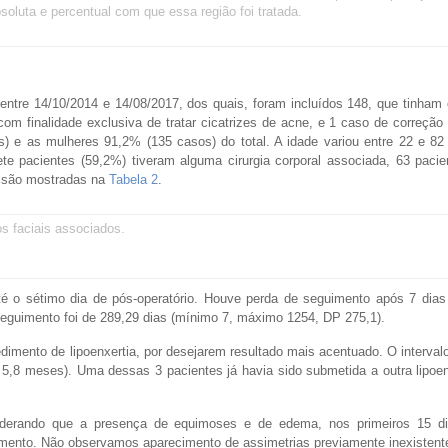
soluta e percentual com que essa região foi tratada.
 entre 14/10/2014 e 14/08/2017, dos quais, foram incluídos 148, que tinham 
om finalidade exclusiva de tratar cicatrizes de acne, e 1 caso de correção 
 e as mulheres 91,2% (135 casos) do total. A idade variou entre 22 e 82
te pacientes (59,2%) tiveram alguma cirurgia corporal associada, 63 paci
as são mostradas na
Tabela 2
.
s faciais associados.
é o sétimo dia de pós-operatório. Houve perda de seguimento após 7 dia
eguimento foi de 289,29 dias (mínimo 7, máximo 1254, DP 275,1).
mento de lipoenxertia, por desejarem resultado mais acentuado. O interval
,8 meses). Uma dessas 3 pacientes já havia sido submetida a outra lipoenx
iderando que a presença de equimoses e de edema, nos primeiros 15 d
ento. Não observamos aparecimento de assimetrias previamente inexistent