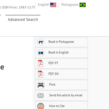
English
Portuguese
| ISSN Print: 1983-5175
Advanced Search
Read in Portuguese
Read in English
PDF PT
 e
PDF EN
Print
Send this article by email
How to Cite