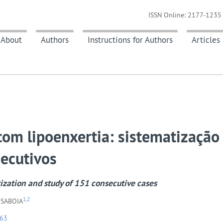
ISSN Online: 2177-1235 
About
Authors
Instructions for Authors
Articles
com lipoenxertia: sistematização
ecutivos
tization and study of 151 consecutive cases
1,2
 SABOIA
163