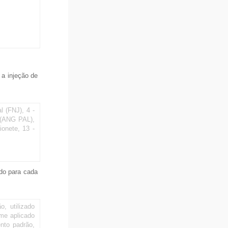
 a injeção de
l (FNJ), 4 -
l (ANG PAL),
ionete, 13 -
ado para cada
o, utilizado
ume aplicado
nto padrão,