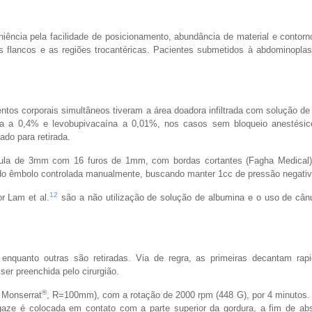
niência pela facilidade de posicionamento, abundância de material e contorn
 flancos e as regiões trocantéricas. Pacientes submetidos à abdominoplas
ntos corporais simultâneos tiveram a área doadora infiltrada com solução d
aína a 0,4% e levobupivacaína a 0,01%, nos casos sem bloqueio anestési
do para retirada.
cânula de 3mm com 16 furos de 1mm, com bordas cortantes (Fagha Medical)
do êmbolo controlada manualmente, buscando manter 1cc de pressão negativ
12
or Lam et al.
são a não utilização de solução de albumina e o uso de cânu
enquanto outras são retiradas. Via de regra, as primeiras decantam ra
ser preenchida pelo cirurgião.
®
a Monserrat
, R=100mm), com a rotação de 2000 rpm (448 G), por 4 minutos.
aze é colocada em contato com a parte superior da gordura, a fim de abs