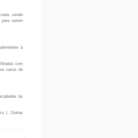
izada, sendo
, para serem
submetidos à
filtradas com
Nos casos de
acopladas às
ura 1
. Outras