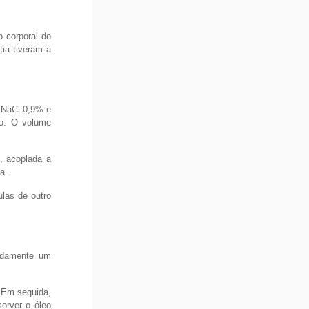
o corporal do
tia tiveram a
e NaCl 0,9% e
co. O volume
, acoplada a
a.
las de outro
pidamente um
 Em seguida,
orver o óleo