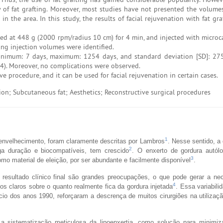
ty of fat grafting. Moreover, most studies have not presented the volumes
n the area. In this study, the results of facial rejuvenation with fat gr
ged at 448 g (2000 rpm/radius 10 cm) for 4 min, and injected with microc
ing injection volumes were identified.
imum: 7 days, maximum: 1254 days, and standard deviation [SD]: 275.
4). Moreover, no complications were observed.
ive procedure, and it can be used for facial rejuvenation in certain cases.
on; Subcutaneous fat; Aesthetics; Reconstructive surgical procedures
1
 envelhecimento, foram claramente descritas por Lambros
. Nesse sentido, a
2
ga duração e biocompatíveis, tem crescido
. O enxerto de gordura autól
3
omo material de eleição, por ser abundante e facilmente disponível
.
no resultado clínico final são grandes preocupações, o que pode gerar a n
4
ados claros sobre o quanto realmente fica da gordura injetada
. Essa variabili
ício dos anos 1990, reforçaram a descrença de muitos cirurgiões na utilizaç
 sistematização meticulosa da lipoenxertia, como solução para minimiza