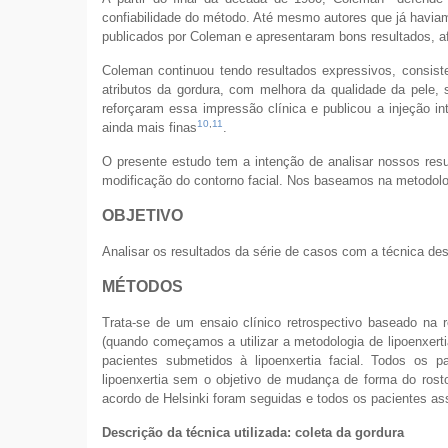
confiabilidade do método. Até mesmo autores que já haviam
publicados por Coleman e apresentaram bons resultados, a
Coleman continuou tendo resultados expressivos, consis
atributos da gordura, com melhora da qualidade da pele,
reforçaram essa impressão clínica e publicou a injeção i
10
,
11
ainda mais finas
.
O presente estudo tem a intenção de analisar nossos resu
modificação do contorno facial. Nos baseamos na metodologi
OBJETIVO
Analisar os resultados da série de casos com a técnica des
MÉTODOS
Trata-se de um ensaio clínico retrospectivo baseado na 
(quando começamos a utilizar a metodologia de lipoenxertia
pacientes submetidos à lipoenxertia facial. Todos os 
lipoenxertia sem o objetivo de mudança de forma do rost
acordo de Helsinki foram seguidas e todos os pacientes a
Descrição da técnica utilizada: coleta da gordura