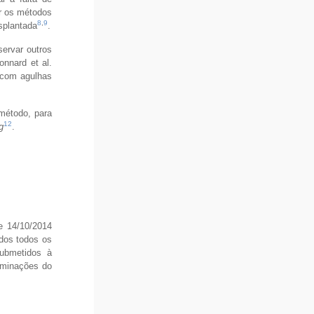
ar os métodos
8
,
9
splantada
.
ervar outros
onnard et al.
, com agulhas
 método, para
12
g
.
e 14/10/2014
ídos todos os
submetidos à
rminações do