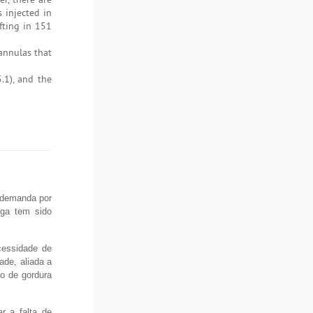
 injected in
afting in 151
annulas that
1), and the
 demanda por
oga tem sido
ecessidade de
dade, aliada a
ão de gordura
r a falta de