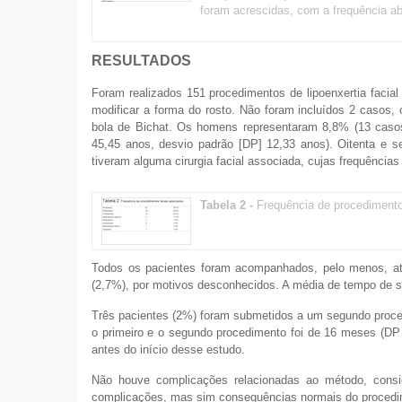
foram acrescidas, com a frequência ab
RESULTADOS
Foram realizados 151 procedimentos de lipoenxertia facial
modificar a forma do rosto. Não foram incluídos 2 casos, c
bola de Bichat. Os homens representaram 8,8% (13 casos)
45,45 anos, desvio padrão [DP] 12,33 anos). Oitenta e se
tiveram alguma cirurgia facial associada, cujas frequênci
Tabela 2 -
Frequência de procedimento
Todos os pacientes foram acompanhados, pelo menos, at
(2,7%), por motivos desconhecidos. A média de tempo de s
Três pacientes (2%) foram submetidos a um segundo procedi
o primeiro e o segundo procedimento foi de 16 meses (DP 5
antes do início desse estudo.
Não houve complicações relacionadas ao método, cons
complicações, mas sim consequências normais do procedim