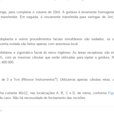
seringa, para completar o volume de 10ml. A gordura é levemente homogene
transferidor. Em seguida, é novamente transferida para seringas de 1ml
idoplastia e outros procedimentos faciais simultâneos são sedados, os 
xertia isolada são feitos apenas com anestesia local.
bitários e zigomático facial do nervo trigêmeo. As áreas receptoras são in
4%, com as mesmas cânulas que serão utilizadas para injetar a gordura. 
1:400.000.
®
 de 3 a 7cm (Rhosse Instrumentos
). Utilizamos apenas cânulas retas, 
ha cortante 40x12, nas localizações A, B, C e D, de rotina, conforme
Fig
da caso. Não há necessidade de fechamento das incisões.
o.