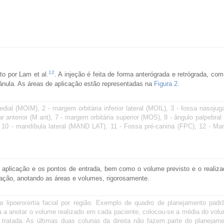
12
to por Lam et al.
. A injeção é feita de forma anterógrada e retrógrada, com
ula. As áreas de aplicação estão representadas na
Figura 2
.
edial (MOIM), 2 - margem orbitária inferior lateral (MOIL), 3 - fossa nasojuga
alar anterior (M ant), 7 - margem orbitária superior (MOS), 8 - ângulo palpebra
 10 - mandíbula lateral (MAND LAT), 11 - Fossa pré-canina (FPC), 12 - Mar
 aplicação e os pontos de entrada, bem como o volume previsto e o realiz
ação, anotando as áreas e volumes, rigorosamente.
da lipoenxertia facial por região. Exemplo de quadro de planejamento padrã
da a anotar o volume realizado em cada paciente, colocou-se a média do vol
tratada. As últimas duas colunas da direita não fazem parte do planejame