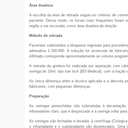
Área doadora
A escolha da área de retirada seguiu os critérios de conve
paciente. Desse modo, os locais mais frequentes foram os
região a ser excisada, como área doadora de eleição.
Método de retirada
Pacientes submetidos a bloqueios regionais para procedime
adrenalina 1:200.000. A solução foi acrescida de lidoc
infiltrado corresponde aproximadamente ao volume programa
A retirada da gordura foi realizada por aspiração com 
seringa de 10ml, tipo
luer lock
(BD Medical), com a tração 
As única diferença entre a técnica aplicada e a descrita p
fabricante, com pequenas diferenças.
Preparação
As seringas preenchidas são submetidas à decantação, 
infranadante claro, que é desprezado e a seringa volta para 
As seringas são fechadas e levadas à centrífuga (Cirúrgic
o infranadante e o supranadante são desprezados. Uma g