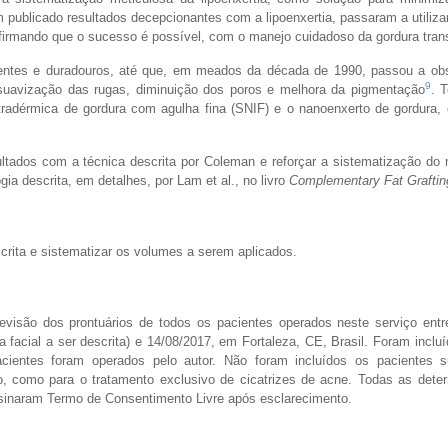
 publicado resultados decepcionantes com a lipoenxertia, passaram a utiliz
firmando que o sucesso é possível, com o manejo cuidadoso da gordura tran
tentes e duradouros, até que, em meados da década de 1990, passou a obs
9
 suavização das rugas, diminuição dos poros e melhora da pigmentação
. T
ntradérmica de gordura com agulha fina (SNIF) e o nanoenxerto de gordura
ltados com a técnica descrita por Coleman e reforçar a sistematização do
a descrita, em detalhes, por Lam et al., no livro
Complementary Fat Graftin
crita e sistematizar os volumes a serem aplicados.
revisão dos prontuários de todos os pacientes operados neste serviço entr
 facial a ser descrita) e 14/08/2017, em Fortaleza, CE, Brasil. Foram inclu
pacientes foram operados pelo autor. Não foram incluídos os pacientes 
o, como para o tratamento exclusivo de cicatrizes de acne. Todas as dete
ssinaram Termo de Consentimento Livre após esclarecimento.