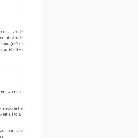
o objetivo de
de atrofia de
 anos (média
entes (42,9%)
s em 4 casos
o médio entre
ertia facial,
ias, não são
es.