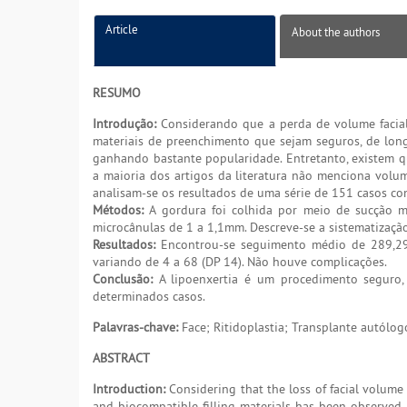
Article
About the authors
RESUMO
Introdução:
Considerando que a perda de volume facia
materiais de preenchimento que sejam seguros, de long
ganhando bastante popularidade. Entretanto, existem qu
a maioria dos artigos da literatura não menciona volum
analisam-se os resultados de uma série de 151 casos con
Métodos:
A gordura foi colhida por meio de sucção m
microcânulas de 1 a 1,1mm. Descreve-se a sistematização
Resultados:
Encontrou-se seguimento médio de 289,29 
variando de 4 a 68 (DP 14). Não houve complicações.
Conclusão:
A lipoenxertia é um procedimento seguro, p
determinados casos.
Palavras-chave:
Face; Ritidoplastia; Transplante autólog
ABSTRACT
Introduction:
Considering that the loss of facial volume 
and biocompatible filling materials has been observed. 