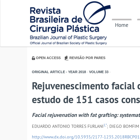
Home
OPEN ACCESS
REVISÃO POR PARES
ORIGINAL ARTICLE - YEAR
2018
-
VOLUME
33
-
Rejuvenescimento facial 
estudo de 151 casos cons
Facial rejuvenation with fat grafting: systema
1,*
EDUARDO ANTONIO TORRES FURLANI
; DIEGO BOMFIM
http://www.dx.doi.org/10.5935/2177-1235.2018RBCP0