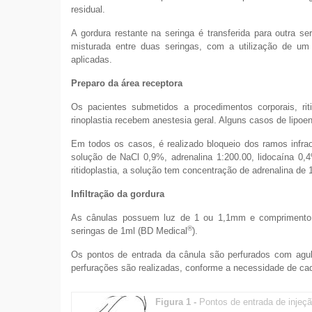
residual.
A gordura restante na seringa é transferida para outra 
misturada entre duas seringas, com a utilização de um 
aplicadas.
Preparo da área receptora
Os pacientes submetidos a procedimentos corporais, rit
rinoplastia recebem anestesia geral. Alguns casos de lipoen
Em todos os casos, é realizado bloqueio dos ramos infraor
solução de NaCl 0,9%, adrenalina 1:200.00, lidocaína 0,
ritidoplastia, a solução tem concentração de adrenalina de 
Infiltração da gordura
As cânulas possuem luz de 1 ou 1,1mm e comprimento
®
seringas de 1ml (BD Medical
).
Os pontos de entrada da cânula são perfurados com agul
perfurações são realizadas, conforme a necessidade de ca
Figura 1 -
Pontos de entrada de injeçã