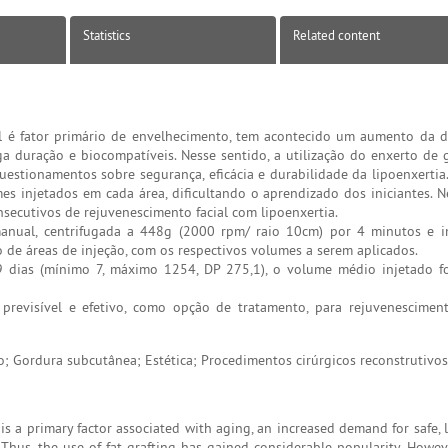
Statistics
Related content
l é fator primário de envelhecimento, tem acontecido um aumento da 
a duração e biocompatíveis. Nesse sentido, a utilização do enxerto de
estionamentos sobre segurança, eficácia e durabilidade da lipoenxertia.
es injetados em cada área, dificultando o aprendizado dos iniciantes. N
secutivos de rejuvenescimento facial com lipoenxertia.
anual, centrifugada a 448g (2000 rpm/ raio 10cm) por 4 minutos e i
 de áreas de injeção, com os respectivos volumes a serem aplicados.
dias (mínimo 7, máximo 1254, DP 275,1), o volume médio injetado fo
revisível e efetivo, como opção de tratamento, para rejuvenesciment
o; Gordura subcutânea; Estética; Procedimentos cirúrgicos reconstrutivos
is a primary factor associated with aging, an increased demand for safe, 
Thus, the use of fat grafting has gained considerable popularity. Howeve