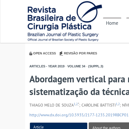
Home
OPEN ACCESS
REVISÃO POR PARES
ARTICLES - YEAR
2019
-
VOLUME
34
-
(SUPPL.3)
Abordagem vertical para
sistematização da técnica
1
,
2
,*
1
,
2
THIAGO MELO DE SOUZA
; CAROLINE BATTISTI
; NÍ
http://www.dx.doi.org/10.5935/2177-1235.2019RBCP0
Article
About the authors