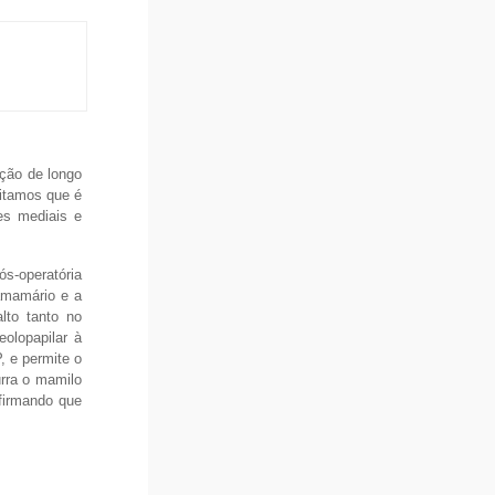
eção de longo
ditamos que é
es mediais e
ós-operatória
ramamário e a
lto tanto no
olopapilar à
, e permite o
urra o mamilo
nfirmando que