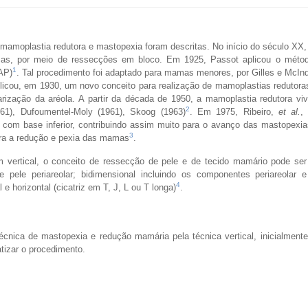
de mamoplastia redutora e mastopexia foram descritas. No início do século XX,
mas, por meio de ressecções em bloco. Em 1925, Passot aplicou o méto
1
AP)
. Tal procedimento foi adaptado para mamas menores, por Gilles e McIn
icou, em 1930, um novo conceito para realização de mamoplastias redutora
arização da aréola. A partir da década de 1950, a mamoplastia redutora vi
2
961), Dufoumentel-Moly (1961), Skoog (1963)
. Em 1975, Ribeiro,
et al.
,
com base inferior, contribuindo assim muito para o avanço das mastopexias
3
ara a redução e pexia das mamas
.
vertical, o conceito de ressecção de pele e de tecido mamário pode ser
e pele periareolar; bidimensional incluindo os componentes periareolar e 
4
 e horizontal (cicatriz em T, J, L ou T longa)
.
écnica de mastopexia e redução mamária pela técnica vertical, inicialmente
atizar o procedimento.