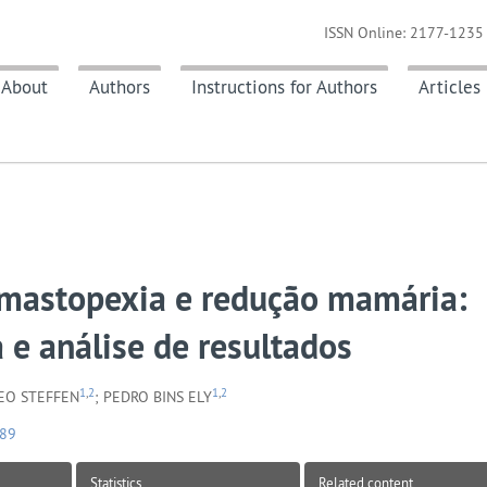
ISSN Online: 2177-1235 
About
Authors
Instructions for Authors
Articles
 mastopexia e redução mamária:
 e análise de resultados
1
,
2
1
,
2
VEO STEFFEN
; PEDRO BINS ELY
189
Statistics
Related content