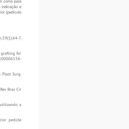
em como para
 indicação e
ior (pedículo
;59(1):64-7.
grafting for
97/00006534-
 Plast Surg.
Rev Bras Cir
utilizando a
ior pedicle