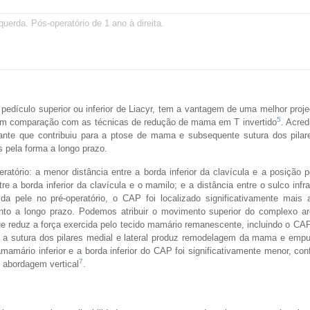
querda. Pós-operatório de 1 ano à direita.
edículo superior ou inferior de Liacyr, tem a vantagem de uma melhor proj
5
m comparação com as técnicas de redução de mama em T invertido
. Acre
ante que contribuiu para a ptose de mama e subsequente sutura dos pilar
 pela forma a longo prazo.
tório: a menor distância entre a borda inferior da clavícula e a posição p
e a borda inferior da clavícula e o mamilo; e a distância entre o sulco inf
pele no pré-operatório, o CAP foi localizado significativamente mais a
 a longo prazo. Podemos atribuir o movimento superior do complexo are
que reduz a força exercida pelo tecido mamário remanescente, incluindo o CAP
o, a sutura dos pilares medial e lateral produz remodelagem da mama e emp
amamário inferior e a borda inferior do CAP foi significativamente menor, co
7
 abordagem vertical
.