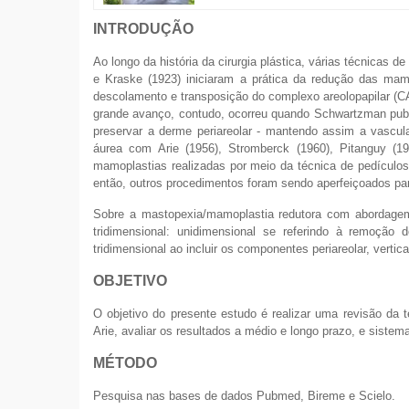
INTRODUÇÃO
Ao longo da história da cirurgia plástica, várias técnicas 
e Kraske (1923) iniciaram a prática da redução das ma
descolamento e transposição do complexo areolopapilar (C
grande avanço, contudo, ocorreu quando Schwartzman publ
preservar a derme periareolar - mantendo assim a vascul
áurea com Arie (1956), Stromberck (1960), Pitanguy (1
mamoplastias realizadas por meio da técnica de pedículos 
então, outros procedimentos foram sendo aperfeiçoados p
Sobre a mastopexia/mamoplastia redutora com abordagem 
tridimensional: unidimensional se referindo à remoção d
tridimensional ao incluir os componentes periareolar, vertical
OBJETIVO
O objetivo do presente estudo é realizar uma revisão da t
Arie, avaliar os resultados a médio e longo prazo, e sistem
MÉTODO
Pesquisa nas bases de dados Pubmed, Bireme e Scielo.