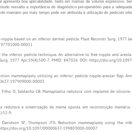
al apresenta boa aplicabilidade, tanto em mamas de volume expressivo, b
do ressalta a importância do diagnóstico pré-operatório para a adequada
o mamário por mais tempo pode ser atribuída à utilização do pedículo infer
ipple based on an inferior dermal pedicle. Plast Reconstr Surg. 1977 Jan
4-197701000-00011
e inferior pedicle technique. An alternative to free nipple and areola 
 Surg. 1977 Apr;59(4):500-7. PMID: 847026 DOI: https://doi.org/10.10
ction mammaplasty utilizing an inferior pedicle nipple-areolar flap. Ann
0000637-197909000-00003
 Filho O, Saldanha CB. Mamaplastia redutora com implante de silicone. 
tia redutora e simetrização de mama oposta em reconstrução mamária 
):52-9.
Davidson SF, Thompson JTII. Reduction mammaplasty using the infer
I: https://doi.org/10.1097/00000637-199803000-00007