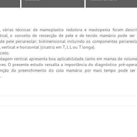
, várias técnicas de mamoplastia redutora e mastopexia foram descri
cal, o conceito de ressecção de pele e de tecido mamário pode ser 
de pele periareolar; bidimensional incluindo os componentes periareolar
ertical e horizontal (cicatriz em T, J, L ou T longa).
ielo.
dagem vertical apresenta boa aplicabilidade, tanto em mamas de volume
. O presente estudo ressalta a importância do diagnóstico pré-opera
enção do preenchimento do colo mamário por mais tempo pode ser 
.