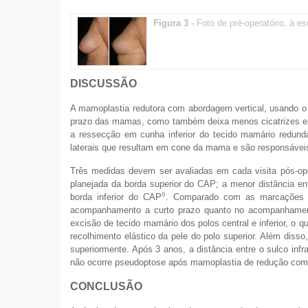
Figura 3 -
Foto de pré-operatório, à es
DISCUSSÃO
A mamoplastia redutora com abordagem vertical, usando o p
prazo das mamas, como também deixa menos cicatrizes e
a ressecção em cunha inferior do tecido mamário redund
laterais que resultam em cone da mama e são responsáveis
Três medidas devem ser avaliadas em cada visita pós-opera
planejada da borda superior do CAP; a menor distância entr
6
borda inferior do CAP
. Comparado com as marcações da 
acompanhamento a curto prazo quanto no acompanhamento
excisão de tecido mamário dos polos central e inferior, o 
recolhimento elástico da pele do polo superior. Além diss
superiormente. Após 3 anos, a distância entre o sulco infr
não ocorre pseudoptose após mamoplastia de redução com
CONCLUSÃO