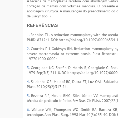
A técnica de mamoplastia redutora com abordagem vertic
correção de mamas com volumes menores. O presente estu
abordagem cirúrgica. A manutenção do preenchimento do col
de Liacyr tipo I).
REFERÊNCIAS
1.
Robbins TH. A reduction mammaplasty with the areola-n
PMID: 831241 DOI: https://doi.org/10.1097/0000653
2.
Courtiss EH, Goldwyn RM. Reduction mammaplasty by th
severe macromastia or extreme ptosis. Plast Reconstr
197704000-00004
3.
Georgiade NG, Serafin D, Morris R, Georgiade G. Redu
1979 Sep;3(3):211-8. DOI: https://doi.org/10.1097/0
4.
Saldanha OR, Maloof RG, Dutra RT, Luz OAL, Saldanha
Plást. 2010;25(2):317-24.
5.
Bezerra FJF, Moura RMG, Silva Júnior VV. Mamoplas
técnica de pedículo inferior. Rev Bras Cir Plást. 2007;22(1
6.
Wallace WH, Thompson WO, Smith RA, Barraza KR, 
technique. Ann Plast Surg. 1998 Mar;40(3):235-40. DO