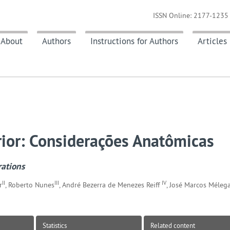
ISSN Online: 2177-1235 
About
Authors
Instructions for Authors
Articles
erior: Considerações Anatômicas
rations
II
III
IV
r
, Roberto Nunes
, André Bezerra de Menezes Reiff
, José Marcos Méleg
Statistics
Related content