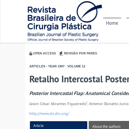
Home
OPEN ACCESS
REVISÃO POR PARES
ARTICLES - YEAR
1997
-
VOLUME
12
-
Retalho Intercostal Post
Posterior Intercostal Flap: Anatomical Conside
I
Jason César Abrantes Figueiredo
, Antenor Bonatto Junio
http://www.dx.doi.org/
Article
About the authors