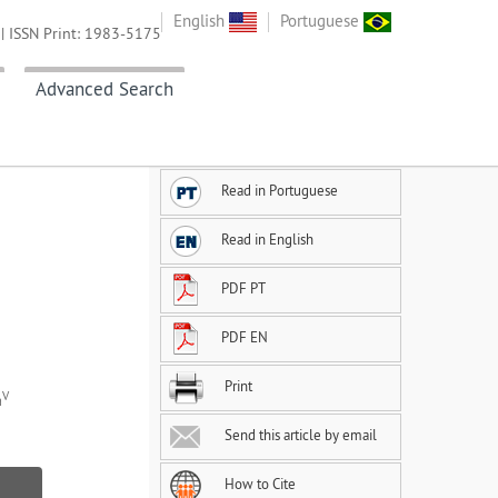
English
Portuguese
| ISSN Print: 1983-5175
Advanced Search
Read in Portuguese
Read in English
PDF PT
PDF EN
Print
V
a
Send this article by email
How to Cite