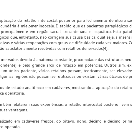
aplicação do retalho intercostal posterior para fechamento de úlcera s
secundária à mielomeningocele. É sabido que os pacientes paraplégicos 
principalmente em região sacral, trocanteriana e isquiática. Esta pato
icos que, entretanto, não corrigem sua causa básica, qual seja, a insens
idivas e várias reoperações com graus de dificuldade cada vez maiores. 
são satisfatoriamente resolvidas com retalhos denervados(4).
s inervados devido à anatomia constante, proximidade das estruturas neu
dente) e pelo grande arco de rotação em potencial. Outros sim, exi
um único paciente, vários retalhos possam, teoricamente, ser elevados.
 algumas regiões não possam ser utilizadas ou existam várias úlceras de p
lhos de estudo anatômico em cadáveres, mostrando a aplicação do retalho
ca operatória.
 também relatarem suas experiências, o retalho intercostal posterior vem
 suas vantagens.
alizado em cadáveres frescos, do oitavo, nono, décimo e décimo prim
ico operado.