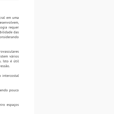
acral em uma
desenvolvem,
logia requer
ibilidade das
Considerando
rovasculares
stem vários
 Isto é útil
ressão.
 intercostal
 sendo pouco
eiro espaços