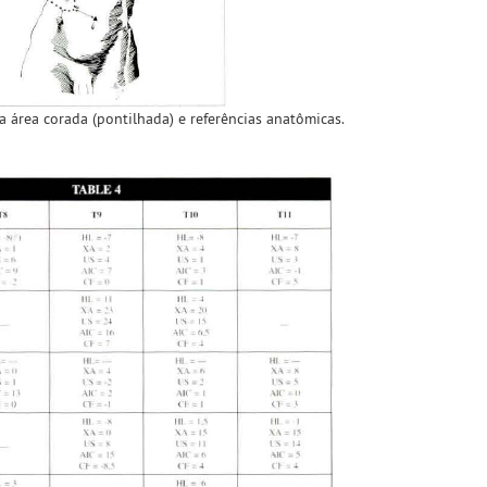
 a área corada (pontilhada) e referências anatômicas.