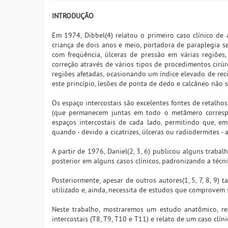
INTRODUÇÃO
Em 1974, Dibbel(4) relatou o primeiro caso clínico de 
criança de dois anos e meio, portadora de paraplegia 
com freqüência, úlceras de pressão em várias regiões, 
correção através de vários tipos de procedimentos cirúrg
regiões afetadas, ocasionando um índice elevado de rec
este princípio, lesões de ponta de dedo e calcâneo não 
Os espaço intercostais são excelentes fontes de retalho
(que permanecem juntas em todo o metâmero correspon
espaços intercostais de cada lado, permitindo que, em 
quando - devido a cicatrizes, úlceras ou radiodermites -
A partir de 1976, Daniel(2, 3, 6) publicou alguns traba
posterior em alguns casos clínicos, padronizando a técni
Posteriormente, apesar de outros autores(1, 5, 7, 8, 9)
utilizado e, ainda, necessita de estudos que comprovem
Neste trabalho, mostraremos um estudo anatômico, re
intercostais (T8, T9, T10 e T11) e relato de um caso clín