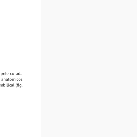
 pele corada
s anatômicos
bilical (fig.