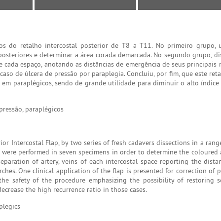
 do retalho intercostal posterior de T8 a T11. No primeiro grupo, u
s posteriores e determinar a área corada demarcada. No segundo grupo, di
 de cada espaço, anotando as distâncias de emergência de seus principais
caso de úlcera de pressão por paraplegia. Concluiu, por fim, que este ret
 em paraplégicos, sendo de grande utilidade para diminuir o alto índice 
 pressão, paraplégicos
r Intercostal Flap, by two series of fresh cadavers dissections in a ran
ions were performed in seven specimens in order to determine the coloured
eparation of artery, veins of each intercostal space reporting the dist
hes. One clinical application of the flap is presented for correction of 
he safety of the procedure emphasizing the possibility of restoring se
decrease the high recurrence ratio in those cases.
plegics