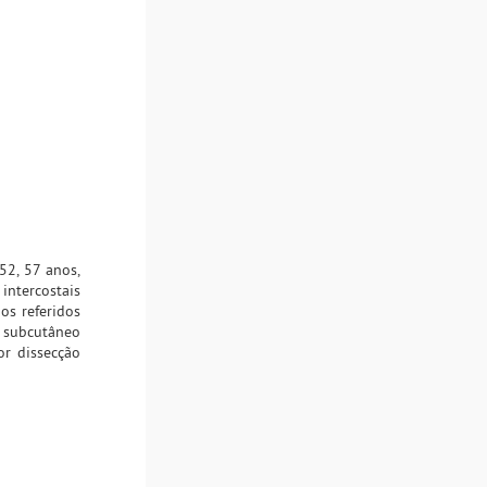
52, 57 anos,
intercostais
os referidos
e subcutâneo
or dissecção