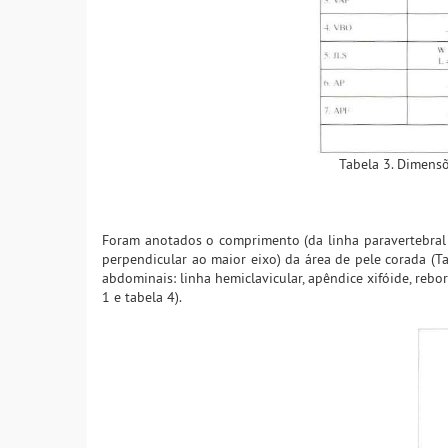
Tabela 3. Dimensõ
Foram anotados o comprimento (da linha paravertebral 
perpendicular ao maior eixo) da área de pele corada (
abdominais: linha hemiclavicular, apêndice xifóide, rebordo
1 e tabela 4).