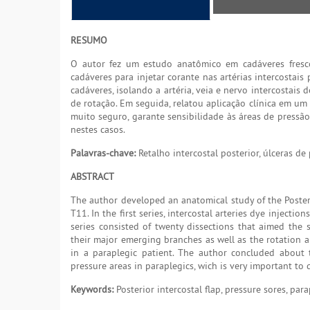
RESUMO
O autor fez um estudo anatômico em cadáveres frescos
cadáveres para injetar corante nas artérias intercostai
cadáveres, isolando a artéria, veia e nervo intercostais
de rotação. Em seguida, relatou aplicação clínica em um 
muito seguro, garante sensibilidade às áreas de pressão
nestes casos.
Palavras-chave:
Retalho intercostal posterior, úlceras de
ABSTRACT
The author developed an anatomical study of the Posterio
T11. In the first series, intercostal arteries dye inject
series consisted of twenty dissections that aimed the s
their major emerging branches as well as the rotation arc
in a paraplegic patient. The author concluded about t
pressure areas in paraplegics, wich is very important to 
Keywords:
Posterior intercostal flap, pressure sores, para