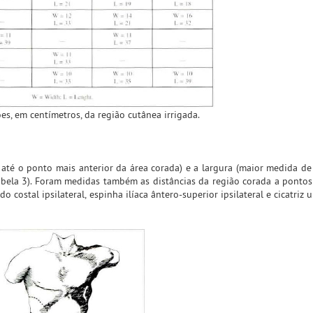
es, em centímetros, da região cutânea irrigada.
até o ponto mais anterior da área corada) e a largura (maior medida de
Tabela 3). Foram medidas também as distâncias da região corada a ponto
 costal ipsilateral, espinha ilíaca ântero-superior ipsilateral e cicatriz um