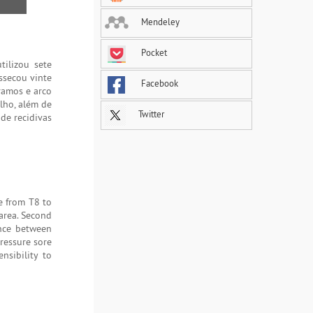
Mendeley
Pocket
tilizou sete
ssecou vinte
Facebook
 ramos e arco
alho, além de
Twitter
de recidivas
ge from T8 to
 area. Second
ance between
pressure sore
nsibility to