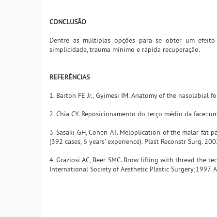
CONCLUSÃO
Dentre as múltiplas opções para se obter um efeit
simplicidade, trauma mínimo e rápida recuperação.
REFERÊNCIAS
1. Barton FE Jr., Gyimesi IM. Anatomy of the nasolabial f
2. Chia CY. Reposicionamento do terço médio da face: uma
3. Sasaki GH, Cohen AT. Meloplication of the malar fat 
(392 cases, 6 years' experience). Plast Reconstr Surg. 20
4. Graziosi AC, Beer SMC. Brow lifting with thread the 
International Society of Aesthetic Plastic Surgery;1997. A