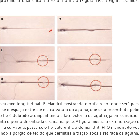
 próximo à qual encontra-se um orifício (Figura 1B). A Figura 1C mos
 seu eixo longitudinal; B: Mandril mostrando o orifício por onde será pas
-se o espaço entre ele e a curvatura da agulha, que será preenchido pelos
do fio é dobrado acompanhando a face externa da agulha, já em condição 
nta o ponto de entrada e saída na pele. A figura mostra a exteriorização d
na curvatura, passa-se o fio pelo orifício do mandril; H: O mandril de vol
ando a porção de tecido que permitirá a tração após a retirada da agulha.