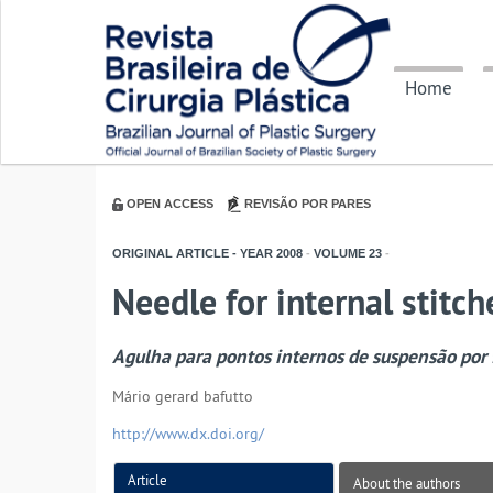
Home
OPEN ACCESS
REVISÃO POR PARES
ORIGINAL ARTICLE - YEAR
2008
-
VOLUME
23
-
Needle for internal stitc
Agulha para pontos internos de suspensão por 
Mário gerard bafutto
http://www.dx.doi.org/
Article
About the authors