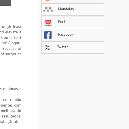
Mendeley
Pocket
hrough least
nd elevate a
Facebook
g from 2 to 3
I of Glogau,
Twitter
: Because of
of surgeries
es mínimas e
ão em região
cientes com
m melhora do
 resultados,
valiação dos