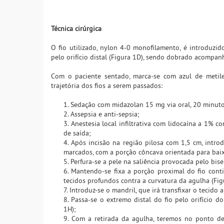
Técnica cirúrgica
O fio utilizado, nylon 4-0 monofilamento, é introduzi
pelo orifício distal (Figura 1D), sendo dobrado acompan
Com o paciente sentado, marca-se com azul de metile
trajetória dos fios a serem passados:
1. Sedação com midazolan 15 mg via oral, 20 minuto
2. Assepsia e anti-sepsia;
3. Anestesia local infiltrativa com lidocaína a 1%
de saída;
4. Após incisão na região pilosa com 1,5 cm, intr
marcados, com a porção côncava orientada para bai
5. Perfura-se a pele na saliência provocada pelo bis
6. Mantendo-se fixa a porção proximal do fio conti
tecidos profundos contra a curvatura da agulha (Fig
7. Introduz-se o mandril, que irá transfixar o tecido 
8. Passa-se o extremo distal do fio pelo orifício 
1H);
9. Com a retirada da agulha, teremos no ponto de