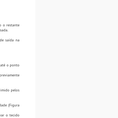
o o restante
sada.
de saída na
 até o ponto
 previamente
rimido pelos
dade (Figura
var o tecido