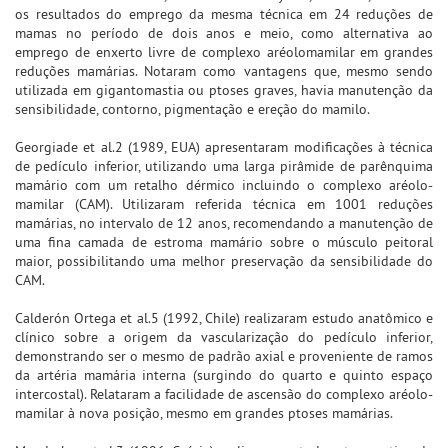
os resultados do emprego da mesma técnica em 24 reduções de
mamas no período de dois anos e meio, como alternativa ao
emprego de enxerto livre de complexo aréolomamilar em grandes
reduções mamárias. Notaram como vantagens que, mesmo sendo
utilizada em gigantomastia ou ptoses graves, havia manutenção da
sensibilidade, contorno, pigmentação e ereção do mamilo.
Georgiade et al.2 (1989, EUA) apresentaram modificações à técnica
de pedículo inferior, utilizando uma larga pirâmide de parênquima
mamário com um retalho dérmico incluindo o complexo aréolo-
mamilar (CAM). Utilizaram referida técnica em 1001 reduções
mamárias, no intervalo de 12 anos, recomendando a manutenção de
uma fina camada de estroma mamário sobre o músculo peitoral
maior, possibilitando uma melhor preservação da sensibilidade do
CAM.
Calderón Ortega et al.5 (1992, Chile) realizaram estudo anatômico e
clínico sobre a origem da vascularização do pedículo inferior,
demonstrando ser o mesmo de padrão axial e proveniente de ramos
da artéria mamária interna (surgindo do quarto e quinto espaço
intercostal). Relataram a facilidade de ascensão do complexo aréolo-
mamilar à nova posição, mesmo em grandes ptoses mamárias.