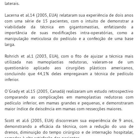
laterais.
Lacerna et al.14 (2005, EUA) relataram sua experiência de dois anos
com uma série de 15 pacientes, com o intuito de demonstrar a
viabilidade da técnica em gigantomastias, enfatizando a
importância de suas modificações intra-operatórias, como a
manipulação meticulosa do pedículo e a confecção de uma base
larga.
Rohrich et al.1 (2003, EUA), com o fito de ajuizar a técnica mais
utilizada nas mamoplastias redutoras, valeram-se de um
questionário aplicado aos cirurgiões plásticos americanos,
concluindo que 44,1% deles empregavam a técnica de pedículo
inferior.
O´Grady et al.15 (2005, Canadá) realizaram um estudo retrospectivo
comparando as complicações em mamoplastias redutoras com
pedículo inferior, em mamas grandes e pequenas, e demonstraram
maior índice de deiscência em mamas com ressecções maiores.
Scott et al.6 (2005, EUA) discorreram sua experiência de 9 anos,
demonstrando a eficácia da técnica, com a redução do uso de
drenos, diminuição do tempo cirúrgico e de internação hospitalar,
somados à alta satisfação das pacientes.