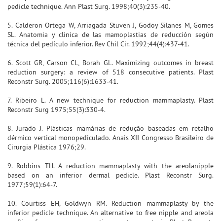
pedicle technique. Ann Plast Surg. 1998;40(3):235-40.
5. Calderon Ortega W, Arriagada Stuven J, Godoy Silanes M, Gomes
SL. Anatomia y clinica de las mamoplastias de reducción según
técnica del pedículo inferior. Rev Chil Cir. 1992;44(4):437-41.
6. Scott GR, Carson CL, Borah GL. Maximizing outcomes in breast
reduction surgery: a review of 518 consecutive patients. Plast
Reconstr Surg. 2005;116(6):1633-41.
7. Ribeiro L. A new technique for reduction mammaplasty. Plast
Reconstr Surg 1975;55(3):330-4.
8. Jurado J. Plásticas mamárias de redução baseadas em retalho
dérmico vertical monopediculado. Anais XII Congresso Brasileiro de
Cirurgia Plástica 1976;29.
9. Robbins TH. A reduction mammaplasty with the areolanipple
based on an inferior dermal pedicle. Plast Reconstr Surg.
1977;59(1):64-7.
10. Courtiss EH, Goldwyn RM. Reduction mammaplasty by the
inferior pedicle technique. An alternative to free nipple and areola