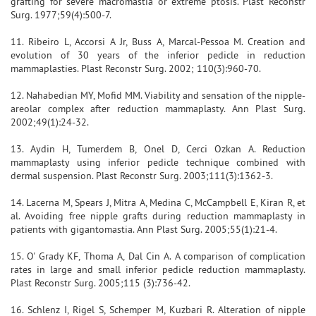
grafting for severe macromastia or extreme ptosis. Plast Reconstr
Surg. 1977;59(4):500-7.
11. Ribeiro L, Accorsi A Jr, Buss A, Marcal-Pessoa M. Creation and
evolution of 30 years of the inferior pedicle in reduction
mammaplasties. Plast Reconstr Surg. 2002; 110(3):960-70.
12. Nahabedian MY, Mofid MM. Viability and sensation of the nipple-
areolar complex after reduction mammaplasty. Ann Plast Surg.
2002;49(1):24-32.
13. Aydin H, Tumerdem B, Onel D, Cerci Ozkan A. Reduction
mammaplasty using inferior pedicle technique combined with
dermal suspension. Plast Reconstr Surg. 2003;111(3):1362-3.
14. Lacerna M, Spears J, Mitra A, Medina C, McCampbell E, Kiran R, et
al. Avoiding free nipple grafts during reduction mammaplasty in
patients with gigantomastia. Ann Plast Surg. 2005;55(1):21-4.
15. O' Grady KF, Thoma A, Dal Cin A. A comparison of complication
rates in large and small inferior pedicle reduction mammaplasty.
Plast Reconstr Surg. 2005;115 (3):736-42.
16. Schlenz I, Rigel S, Schemper M, Kuzbari R. Alteration of nipple