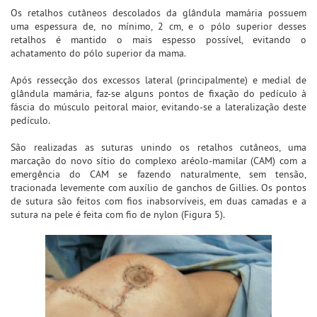
Os retalhos cutâneos descolados da glândula mamária possuem
uma espessura de, no mínimo, 2 cm, e o pólo superior desses
retalhos é mantido o mais espesso possível, evitando o
achatamento do pólo superior da mama.
Após ressecção dos excessos lateral (principalmente) e medial de
glândula mamária, faz-se alguns pontos de fixação do pedículo à
fáscia do músculo peitoral maior, evitando-se a lateralização deste
pedículo.
São realizadas as suturas unindo os retalhos cutâneos, uma
marcação do novo sítio do complexo aréolo-mamilar (CAM) com a
emergência do CAM se fazendo naturalmente, sem tensão,
tracionada levemente com auxílio de ganchos de Gillies. Os pontos
de sutura são feitos com fios inabsorvíveis, em duas camadas e a
sutura na pele é feita com fio de nylon (Figura 5).