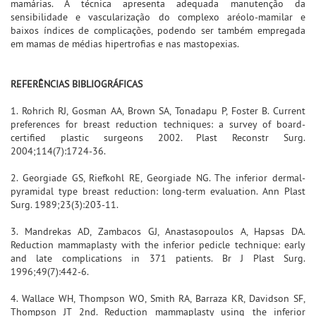
mamárias. A técnica apresenta adequada manutenção da
sensibilidade e vascularização do complexo aréolo-mamilar e
baixos índices de complicações, podendo ser também empregada
em mamas de médias hipertrofias e nas mastopexias.
REFERÊNCIAS BIBLIOGRÁFICAS
1. Rohrich RJ, Gosman AA, Brown SA, Tonadapu P, Foster B. Current
preferences for breast reduction techniques: a survey of board-
certified plastic surgeons 2002. Plast Reconstr Surg.
2004;114(7):1724-36.
2. Georgiade GS, Riefkohl RE, Georgiade NG. The inferior dermal-
pyramidal type breast reduction: long-term evaluation. Ann Plast
Surg. 1989;23(3):203-11.
3. Mandrekas AD, Zambacos GJ, Anastasopoulos A, Hapsas DA.
Reduction mammaplasty with the inferior pedicle technique: early
and late complications in 371 patients. Br J Plast Surg.
1996;49(7):442-6.
4. Wallace WH, Thompson WO, Smith RA, Barraza KR, Davidson SF,
Thompson JT 2nd. Reduction mammaplasty using the inferior