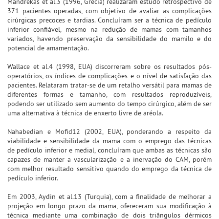
Mandrekas et al.3 (1996, Grécia) realizaram estudo retrospectivo de
371 pacientes operadas, com objetivo de avaliar as complicações
cirúrgicas precoces e tardias. Concluíram ser a técnica de pedículo
inferior confiável, mesmo na redução de mamas com tamanhos
variados, havendo preservação da sensibilidade do mamilo e do
potencial de amamentação.
Wallace et al.4 (1998, EUA) discorreram sobre os resultados pós-
operatórios, os índices de complicações e o nível de satisfação das
pacientes. Relataram tratar-se de um retalho versátil para mamas de
diferentes formas e tamanho, com resultados reproduzíveis,
podendo ser utilizado sem aumento do tempo cirúrgico, além de ser
uma alternativa à técnica de enxerto livre de aréola.
Nahabedian e Mofid12 (2002, EUA), ponderando a respeito da
viabilidade e sensibilidade da mama com o emprego das técnicas
de pedículo inferior e medial, concluíram que ambas as técnicas são
capazes de manter a vascularização e a inervação do CAM, porém
com melhor resultado sensitivo quando do emprego da técnica de
pedículo inferior.
Em 2003, Aydin et al.13 (Turquia), com a finalidade de melhorar a
projeção em longo prazo da mama, ofereceram sua modificação à
técnica mediante uma combinação de dois triângulos dérmicos