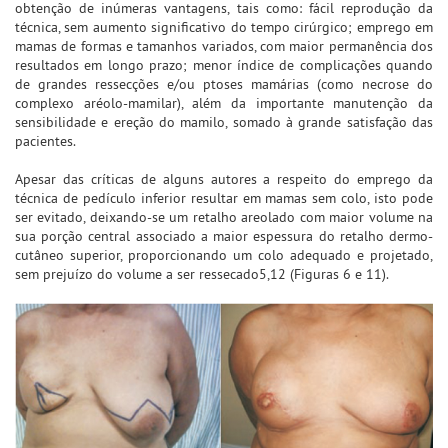
obtenção de inúmeras vantagens, tais como: fácil reprodução da
técnica, sem aumento significativo do tempo cirúrgico; emprego em
mamas de formas e tamanhos variados, com maior permanência dos
resultados em longo prazo; menor índice de complicações quando
de grandes ressecções e/ou ptoses mamárias (como necrose do
complexo aréolo-mamilar), além da importante manutenção da
sensibilidade e ereção do mamilo, somado à grande satisfação das
pacientes.
Apesar das críticas de alguns autores a respeito do emprego da
técnica de pedículo inferior resultar em mamas sem colo, isto pode
ser evitado, deixando-se um retalho areolado com maior volume na
sua porção central associado a maior espessura do retalho dermo-
cutâneo superior, proporcionando um colo adequado e projetado,
sem prejuízo do volume a ser ressecado5,12 (Figuras 6 e 11).