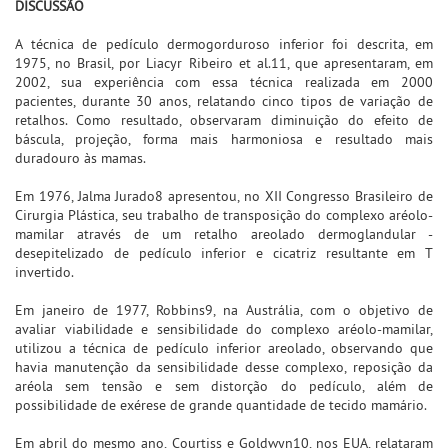
DISCUSSÃO
A técnica de pedículo dermogorduroso inferior foi descrita, em
1975, no Brasil, por Liacyr Ribeiro et al.11, que apresentaram, em
2002, sua experiência com essa técnica realizada em 2000
pacientes, durante 30 anos, relatando cinco tipos de variação de
retalhos. Como resultado, observaram diminuição do efeito de
báscula, projeção, forma mais harmoniosa e resultado mais
duradouro às mamas.
Em 1976, Jalma Jurado8 apresentou, no XII Congresso Brasileiro de
Cirurgia Plástica, seu trabalho de transposição do complexo aréolo-
mamilar através de um retalho areolado dermoglandular -
desepitelizado de pedículo inferior e cicatriz resultante em T
invertido.
Em janeiro de 1977, Robbins9, na Austrália, com o objetivo de
avaliar viabilidade e sensibilidade do complexo aréolo-mamilar,
utilizou a técnica de pedículo inferior areolado, observando que
havia manutenção da sensibilidade desse complexo, reposição da
aréola sem tensão e sem distorção do pedículo, além de
possibilidade de exérese de grande quantidade de tecido mamário.
Em abril do mesmo ano, Courtiss e Goldwyn10, nos EUA, relataram