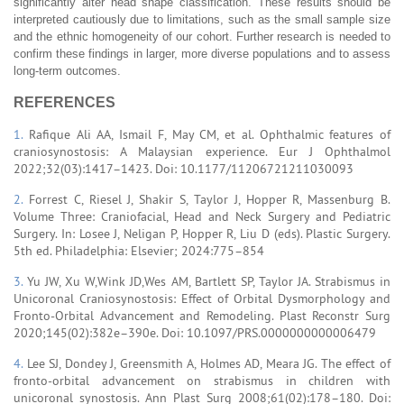
significantly alter head shape classification. These results should be
interpreted cautiously due to limitations, such as the small sample size
and the ethnic homogeneity of our cohort. Further research is needed to
confirm these findings in larger, more diverse populations and to assess
long-term outcomes.
REFERENCES
1.
Rafique Ali AA, Ismail F, May CM, et al. Ophthalmic features of
craniosynostosis: A Malaysian experience. Eur J Ophthalmol
2022;32(03):1417–1423. Doi: 10.1177/11206721211030093
2.
Forrest C, Riesel J, Shakir S, Taylor J, Hopper R, Massenburg B.
Volume Three: Craniofacial, Head and Neck Surgery and Pediatric
Surgery. In: Losee J, Neligan P, Hopper R, Liu D (eds). Plastic Surgery.
5th ed. Philadelphia: Elsevier; 2024:775–854
3.
Yu JW, Xu W,Wink JD,Wes AM, Bartlett SP, Taylor JA. Strabismus in
Unicoronal Craniosynostosis: Effect of Orbital Dysmorphology and
Fronto-Orbital Advancement and Remodeling. Plast Reconstr Surg
2020;145(02):382e–390e. Doi: 10.1097/PRS.0000000000006479
4.
Lee SJ, Dondey J, Greensmith A, Holmes AD, Meara JG. The effect of
fronto-orbital advancement on strabismus in children with
unicoronal synostosis. Ann Plast Surg 2008;61(02):178–180. Doi: