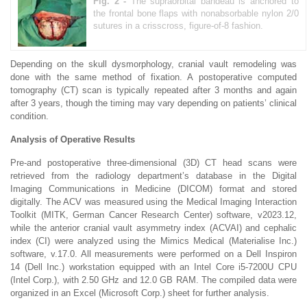
Fig. 2 -
The supraorbital bandeau is anchored to
the frontal bone flaps with nonabsorbable nylon 2/0
sutures in a crisscross, figure-of-8 fashion.
Depending on the skull dysmorphology, cranial vault remodeling was
done with the same method of fixation. A postoperative computed
tomography (CT) scan is typically repeated after 3 months and again
after 3 years, though the timing may vary depending on patients’ clinical
condition.
Analysis of Operative Results
Pre-and postoperative three-dimensional (3D) CT head scans were
retrieved from the radiology department’s database in the Digital
Imaging Communications in Medicine (DICOM) format and stored
digitally. The ACV was measured using the Medical Imaging Interaction
Toolkit (MITK, German Cancer Research Center) software, v2023.12,
while the anterior cranial vault asymmetry index (ACVAI) and cephalic
index (CI) were analyzed using the Mimics Medical (Materialise Inc.)
software, v.17.0. All measurements were performed on a Dell Inspiron
14 (Dell Inc.) workstation equipped with an Intel Core i5-7200U CPU
(Intel Corp.), with 2.50 GHz and 12.0 GB RAM. The compiled data were
organized in an Excel (Microsoft Corp.) sheet for further analysis.