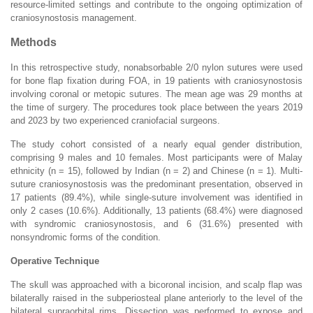
resource-limited settings and contribute to the ongoing optimization of
craniosynostosis management.
Methods
In this retrospective study, nonabsorbable 2/0 nylon sutures were used
for bone flap fixation during FOA, in 19 patients with craniosynostosis
involving coronal or metopic sutures. The mean age was 29 months at
the time of surgery. The procedures took place between the years 2019
and 2023 by two experienced craniofacial surgeons.
The study cohort consisted of a nearly equal gender distribution,
comprising 9 males and 10 females. Most participants were of Malay
ethnicity (n = 15), followed by Indian (n = 2) and Chinese (n = 1). Multi-
suture craniosynostosis was the predominant presentation, observed in
17 patients (89.4%), while single-suture involvement was identified in
only 2 cases (10.6%). Additionally, 13 patients (68.4%) were diagnosed
with syndromic craniosynostosis, and 6 (31.6%) presented with
nonsyndromic forms of the condition.
Operative Technique
The skull was approached with a bicoronal incision, and scalp flap was
bilaterally raised in the subperiosteal plane anteriorly to the level of the
bilateral supraorbital rims. Dissection was performed to expose and