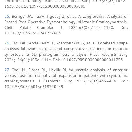
unicoronal craniosynostosis. J Craniofac Surg 2016;27(07):1629–
1635. Doi: 10.1097/SCS.0000000000003085
25.
Beiriger JW, TaoW, Irgebay Z, et al. A Longitudinal Analysis of
Preand Post-Operative Dysmorphology inMetopic Craniosynostosis.
Cleft Palate Craniofac J 2024;62(07):1144–1150. Doi:
10.1177/10556656241237605
26.
Tio PAE, Abdel Alim T, Roshchupkin G, et al. Forehead shape
analysis following surgical and conservative treatment in metopic
synostosis: a 3D photogrammetry analysis. Plast Reconstr Surg
2024;156(01):103e–111e. Doi: 10.1097/PRS.0000000000011753
27.
Choi M, Flores RL, Havlik RJ. Volumetric analysis of anterior
versus posterior cranial vault expansion in patients with syndromic
craniosynostosis. J Craniofac Surg 2012;23(02):455–458. Doi:
10.1097/SCS.0b013e318240ff49