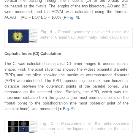
vertical line passing through the midpoint (O) of the X-axis was
delineated as the Y-axis. The lengths of the two bisectors, AO and BO,
were measured, and the ACVAI was calculated using the formula:
ACVAI = |AO − BO|/ BO × 100% (►
Fig. 4
).
Fig. 4 -
Frontal symmetry calculated using the
Anterior Cranial Vault Asymmetry Index calculation.
Cephalic Index (CI) Calculation
The CI was calculated using axial CT brain images to assess cranial
shape. First, the axial slice that showed the widest biparietal diameter
(BPD) and the slice showing the maximum anteroposterior diameter
(APD) were identified. The BPD, representing the maximum horizontal
distance between the outermost points of the parietal bones, was
measured on the selected slice. Similarly, the APD, which was the
maximum distance from the glabella (the most prominent point on the
frontal bone) to the opisthocranion (the most posterior point of the
occipital bone), was measured (►
Fig. 5
).
Fig. 5 -
Measurement of the anteroposterior
diameter and the biparietal diameter on the axial