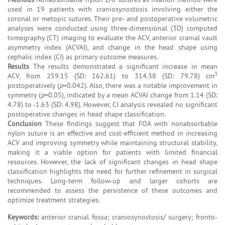
used in 19 patients with craniosynostosis involving either the
coronal or metopic sutures. Their pre- and postoperative volumetric
analyses were conducted using three-dimensional (3D) computed
tomography (CT) imaging to evaluate the ACV, anterior cranial vault
asymmetry index (ACVAI), and change in the head shape using
cephalic index (CI) as primary outcome measures.
Results
The results demonstrated a significant increase in mean
3
ACV, from 259.15 (SD: 162.61) to 314.38 (SD: 79.78) cm
postoperatively (
p
=0.042). Also, there was a notable improvement in
symmetry (
p
=0.05), indicated by a mean ACVAI change from 1.14 (SD:
4.78) to -1.63 (SD: 4.98). However, CI analysis revealed no significant
postoperative changes in head shape classification.
Conclusion
These findings suggest that FOA with nonabsorbable
nylon suture is an effective and cost-efficient method in increasing
ACV and improving symmetry while maintaining structural stability,
making it a viable option for patients with limited financial
resources. However, the lack of significant changes in head shape
classification highlights the need for further refinement in surgical
techniques. Long-term follow-up and larger cohorts are
recommended to assess the persistence of these outcomes and
optimize treatment strategies.
Keywords:
anterior cranial fossa; craniosynostosis/ surgery; fronto-