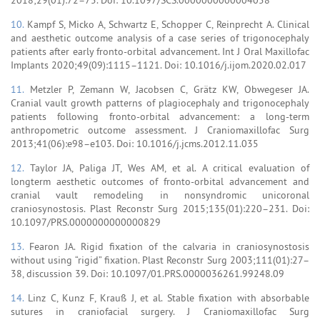
10.
Kampf S, Micko A, Schwartz E, Schopper C, Reinprecht A. Clinical
and aesthetic outcome analysis of a case series of trigonocephaly
patients after early fronto-orbital advancement. Int J Oral Maxillofac
Implants 2020;49(09):1115–1121. Doi: 10.1016/j.ijom.2020.02.017
11.
Metzler P, Zemann W, Jacobsen C, Grätz KW, Obwegeser JA.
Cranial vault growth patterns of plagiocephaly and trigonocephaly
patients following fronto-orbital advancement: a long-term
anthropometric outcome assessment. J Craniomaxillofac Surg
2013;41(06):e98–e103. Doi: 10.1016/j.jcms.2012.11.035
12.
Taylor JA, Paliga JT, Wes AM, et al. A critical evaluation of
longterm aesthetic outcomes of fronto-orbital advancement and
cranial vault remodeling in nonsyndromic unicoronal
craniosynostosis. Plast Reconstr Surg 2015;135(01):220–231. Doi:
10.1097/PRS.0000000000000829
13.
Fearon JA. Rigid fixation of the calvaria in craniosynostosis
without using “rigid” fixation. Plast Reconstr Surg 2003;111(01):27–
38, discussion 39. Doi: 10.1097/01.PRS.0000036261.99248.09
14.
Linz C, Kunz F, Krauß J, et al. Stable fixation with absorbable
sutures in craniofacial surgery. J Craniomaxillofac Surg