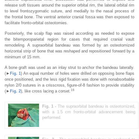
release soft tissues around the superior orbital rim, the lateral orbital rim
to level frontozygomatic suture, and medially to the nasal process of
the frontal bone. The ventral anterior cranial fossa was then exposed to
facilitate fronto-orbital osteotomies.
Posteriorly, the scalp flap was raised according as needed to expose
the bitemporoparietal region for cases that required cranial vault
remodeling. A supraorbital bandeau was formed by an osteotomized
horizontal strip of bone that was reshaped and repositioned forward by a
minimum of 15 mm.
A bone graft was used as an inlay strut to anchor the bandeau laterally.
(►
Fig. 1
) An equal number of holes were drilled on opposing bone flaps
once positioned, and the less rigid fixation was done with nonabsorbable
nylon 2/0 sutures in a crisscross, figure-of-8 fashion to provide stability
16
(►
Fig. 2
), like cross lacing a corset.
Fig. 1 -
The supraorbital bandeau is osteotomized,
with a 1.5 cm fronto-orbital advancement being
performed.