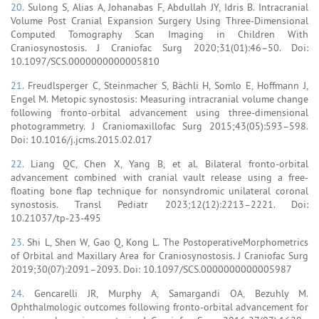
20.
Sulong S, Alias A, Johanabas F, Abdullah JY, Idris B. Intracranial
Volume Post Cranial Expansion Surgery Using Three-Dimensional
Computed Tomography Scan Imaging in Children With
Craniosynostosis. J Craniofac Surg 2020;31(01):46–50. Doi:
10.1097/SCS.0000000000005810
21.
Freudlsperger C, Steinmacher S, Bächli H, Somlo E, Hoffmann J,
Engel M. Metopic synostosis: Measuring intracranial volume change
following fronto-orbital advancement using three-dimensional
photogrammetry. J Craniomaxillofac Surg 2015;43(05):593–598.
Doi: 10.1016/j.jcms.2015.02.017
22.
Liang QC, Chen X, Yang B, et al. Bilateral fronto-orbital
advancement combined with cranial vault release using a free-
floating bone flap technique for nonsyndromic unilateral coronal
synostosis. Transl Pediatr 2023;12(12):2213–2221. Doi:
10.21037/tp-23-495
23.
Shi L, Shen W, Gao Q, Kong L. The PostoperativeMorphometrics
of Orbital and Maxillary Area for Craniosynostosis. J Craniofac Surg
2019;30(07):2091–2093. Doi: 10.1097/SCS.0000000000005987
24.
Gencarelli JR, Murphy A, Samargandi OA, Bezuhly M.
Ophthalmologic outcomes following fronto-orbital advancement for