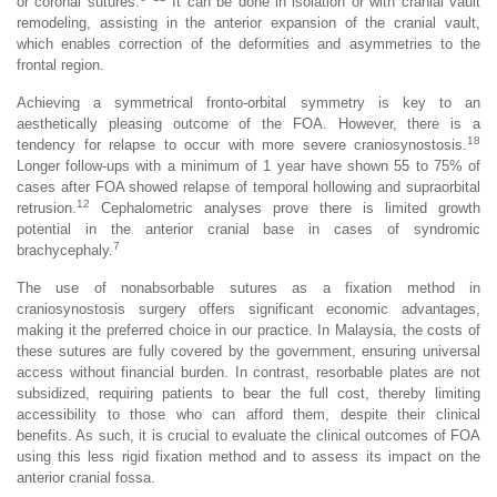
or coronal sutures.
It can be done in isolation or with cranial vault
remodeling, assisting in the anterior expansion of the cranial vault,
which enables correction of the deformities and asymmetries to the
frontal region.
Achieving a symmetrical fronto-orbital symmetry is key to an
aesthetically pleasing outcome of the FOA. However, there is a
18
tendency for relapse to occur with more severe craniosynostosis.
Longer follow-ups with a minimum of 1 year have shown 55 to 75% of
cases after FOA showed relapse of temporal hollowing and supraorbital
12
retrusion.
Cephalometric analyses prove there is limited growth
potential in the anterior cranial base in cases of syndromic
7
brachycephaly.
The use of nonabsorbable sutures as a fixation method in
craniosynostosis surgery offers significant economic advantages,
making it the preferred choice in our practice. In Malaysia, the costs of
these sutures are fully covered by the government, ensuring universal
access without financial burden. In contrast, resorbable plates are not
subsidized, requiring patients to bear the full cost, thereby limiting
accessibility to those who can afford them, despite their clinical
benefits. As such, it is crucial to evaluate the clinical outcomes of FOA
using this less rigid fixation method and to assess its impact on the
anterior cranial fossa.