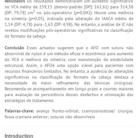
Resultados
Os resultados demonstraram um aumento significativo
no VCA médio de 259,15 (desvio-padrão [DP]: 162,61) para 314,38
3
(DP: 79,78) cm
no pós-operatório (
p
=0,042). Houve uma melhora
na simetria (
p
=0,05), indicada pela alteração do IAACA médio de
1,14 (DP: 4,78) para -1,63 (DP: 4,98). No entanto, a análise de IC não
revelou modificações pós-operatórias significativas na classificação
do formato da cabeça.
Conclusão
Esses achados sugerem que o AFO com sutura não
absorvível de nylon é um método eficaz e econômico para aumento
do VCA e melhora da simetria, com manutenção da estabilidade
estrutural. Assim, o AFOé uma opção viável para pacientes com
recursos financeiros limitados. No entanto, a ausência de alterações
significativas na classificação do formato da cabeça destaca a
necessidade de maior refinamento das técnicas cirúrgicas.
Recomenda-se acompanhamento em longo prazo e coortes maiores
para avaliação da persistência desses desfechos e otimização das
estratégias de tratamento.
Palavras-chave:
avanço fronto-orbital; craniossinostose/ cirurgia;
fossa craniana anterior; suturas não absorvíveis
Introduction