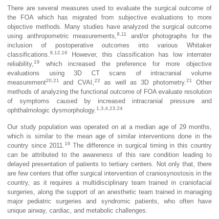
There are several measures used to evaluate the surgical outcome of
the FOA which has migrated from subjective evaluations to more
objective methods. Many studies have analyzed the surgical outcome
8,11
using anthropometric measurements,
and/or photographs for the
inclusion of postoperative outcomes into various Whitaker
9,12,16
classifications.
However, this classification has low interrater
19
reliability,
which increased the preference for more objective
evaluations using 3D CT scans of intracranial volume
20,21
22
21
measurement
and CVAI,
as well as 3D photometry.
Other
methods of analyzing the functional outcome of FOA evaluate resolution
of symptoms caused by increased intracranial pressure and
1,3,4,23,24
ophthalmologic dysmorphology.
Our study population was operated on at a median age of 29 months,
which is similar to the mean age of similar interventions done in the
16
country since 2011.
The difference in surgical timing in this country
can be attributed to the awareness of this rare condition leading to
delayed presentation of patients to tertiary centers. Not only that, there
are few centers that offer surgical intervention of craniosynostosis in the
country, as it requires a multidisciplinary team trained in craniofacial
surgeries, along the support of an anesthetic team trained in managing
major pediatric surgeries and syndromic patients, who often have
unique airway, cardiac, and metabolic challenges.