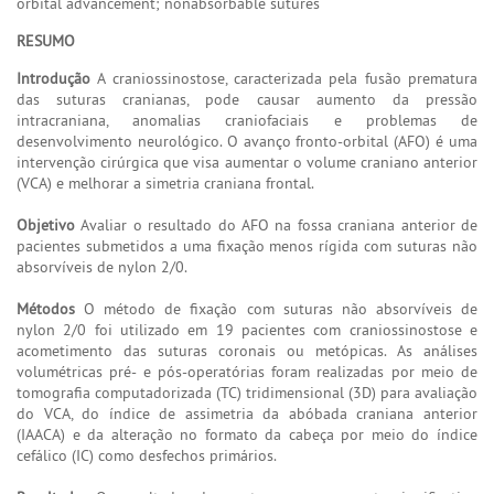
orbital advancement; nonabsorbable sutures
RESUMO
Introdução
A craniossinostose, caracterizada pela fusão prematura
das suturas cranianas, pode causar aumento da pressão
intracraniana, anomalias craniofaciais e problemas de
desenvolvimento neurológico. O avanço fronto-orbital (AFO) é uma
intervenção cirúrgica que visa aumentar o volume craniano anterior
(VCA) e melhorar a simetria craniana frontal.
Objetivo
Avaliar o resultado do AFO na fossa craniana anterior de
pacientes submetidos a uma fixação menos rígida com suturas não
absorvíveis de nylon 2/0.
Métodos
O método de fixação com suturas não absorvíveis de
nylon 2/0 foi utilizado em 19 pacientes com craniossinostose e
acometimento das suturas coronais ou metópicas. As análises
volumétricas pré- e pós-operatórias foram realizadas por meio de
tomografia computadorizada (TC) tridimensional (3D) para avaliação
do VCA, do índice de assimetria da abóbada craniana anterior
(IAACA) e da alteração no formato da cabeça por meio do índice
cefálico (IC) como desfechos primários.