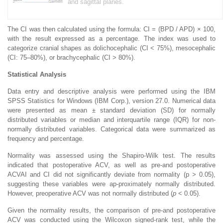
and sagittal planes.
The CI was then calculated using the formula: CI = (BPD / APD) × 100,
with the result expressed as a percentage. The index was used to
categorize cranial shapes as dolichocephalic (CI < 75%), mesocephalic
(CI: 75–80%), or brachycephalic (CI > 80%).
Statistical Analysis
Data entry and descriptive analysis were performed using the IBM
SPSS Statistics for Windows (IBM Corp.), version 27.0. Numerical data
were presented as mean ± standard deviation (SD) for normally
distributed variables or median and interquartile range (IQR) for non-
normally distributed variables. Categorical data were summarized as
frequency and percentage.
Normality was assessed using the Shapiro-Wilk test. The results
indicated that postoperative ACV, as well as pre-and postoperative
ACVAI and CI did not significantly deviate from normality (p > 0.05),
suggesting these variables were ap-proximately normally distributed.
However, preoperative ACV was not normally distributed (
p
< 0.05).
Given the normality results, the comparison of pre-and postoperative
ACV was conducted using the Wilcoxon signed-rank test, while the