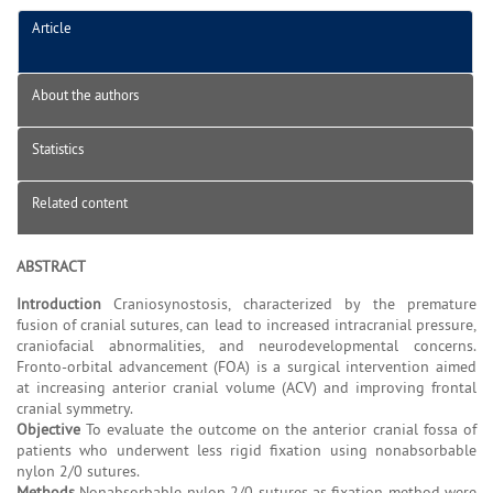
Article
About the authors
Statistics
Related content
ABSTRACT
Introduction
Craniosynostosis, characterized by the premature
fusion of cranial sutures, can lead to increased intracranial pressure,
craniofacial abnormalities, and neurodevelopmental concerns.
Fronto-orbital advancement (FOA) is a surgical intervention aimed
at increasing anterior cranial volume (ACV) and improving frontal
cranial symmetry.
Objective
To evaluate the outcome on the anterior cranial fossa of
patients who underwent less rigid fixation using nonabsorbable
nylon 2/0 sutures.
Methods
Nonabsorbable nylon 2/0 sutures as fixation method were