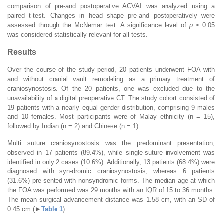
comparison of pre-and postoperative ACVAI was analyzed using a
paired t-test. Changes in head shape pre-and postoperatively were
assessed through the McNemar test. A significance level of
p
≤ 0.05
was considered statistically relevant for all tests.
Results
Over the course of the study period, 20 patients underwent FOA with
and without cranial vault remodeling as a primary treatment of
craniosynostosis. Of the 20 patients, one was excluded due to the
unavailability of a digital preoperative CT. The study cohort consisted of
19 patients with a nearly equal gender distribution, comprising 9 males
and 10 females. Most participants were of Malay ethnicity (n = 15),
followed by Indian (n = 2) and Chinese (n = 1).
Multi suture craniosynostosis was the predominant presentation,
observed in 17 patients (89.4%), while single-suture involvement was
identified in only 2 cases (10.6%). Additionally, 13 patients (68.4%) were
diagnosed with syn-dromic craniosynostosis, whereas 6 patients
(31.6%) pre-sented with nonsyndromic forms. The median age at which
the FOA was performed was 29 months with an IQR of 15 to 36 months.
The mean surgical advancement distance was 1.58 cm, with an SD of
0.45 cm (►
Table 1
).