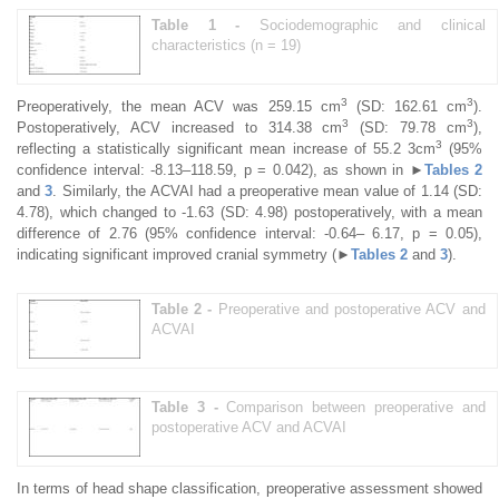
Table 1 -
Sociodemographic and clinical
characteristics (n = 19)
3
3
Preoperatively, the mean ACV was 259.15 cm
(SD: 162.61 cm
).
3
3
Postoperatively, ACV increased to 314.38 cm
(SD: 79.78 cm
),
3
reflecting a statistically significant mean increase of 55.2 3cm
(95%
confidence interval: -8.13–118.59, p = 0.042), as shown in ►
Tables 2
and
3
. Similarly, the ACVAI had a preoperative mean value of 1.14 (SD:
4.78), which changed to -1.63 (SD: 4.98) postoperatively, with a mean
difference of 2.76 (95% confidence interval: -0.64– 6.17, p = 0.05),
indicating significant improved cranial symmetry (►
Tables 2
and
3
).
Table 2 -
Preoperative and postoperative ACV and
ACVAI
Table 3 -
Comparison between preoperative and
postoperative ACV and ACVAI
In terms of head shape classification, preoperative assessment showed