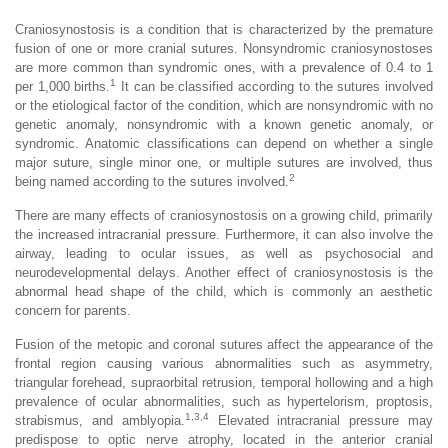
Craniosynostosis is a condition that is characterized by the premature
fusion of one or more cranial sutures. Nonsyndromic craniosynostoses
are more common than syndromic ones, with a prevalence of 0.4 to 1
1
per 1,000 births.
It can be classified according to the sutures involved
or the etiological factor of the condition, which are nonsyndromic with no
genetic anomaly, nonsyndromic with a known genetic anomaly, or
syndromic. Anatomic classifications can depend on whether a single
major suture, single minor one, or multiple sutures are involved, thus
2
being named according to the sutures involved.
There are many effects of craniosynostosis on a growing child, primarily
the increased intracranial pressure. Furthermore, it can also involve the
airway, leading to ocular issues, as well as psychosocial and
neurodevelopmental delays. Another effect of craniosynostosis is the
abnormal head shape of the child, which is commonly an aesthetic
concern for parents.
Fusion of the metopic and coronal sutures affect the appearance of the
frontal region causing various abnormalities such as asymmetry,
triangular forehead, supraorbital retrusion, temporal hollowing and a high
prevalence of ocular abnormalities, such as hypertelorism, proptosis,
1,3,4
strabismus, and amblyopia.
Elevated intracranial pressure may
predispose to optic nerve atrophy, located in the anterior cranial