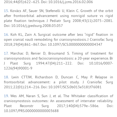
2016;44(05):622–625. Doi: 10.1016/j.jcms.2016.02.006
15.
Kovács AF, Sauer SN, Stefenelli U, Klein C. Growth of the orbit
after frontoorbital advancement using nonrigid suture vs rigid
plate fixation technique. J Pediatr Surg 2008;43(11):2075–2081.
Doi: 10.1016/j.jpedsurg.2008.03.057
16.
Koh KL, Zain A. Surgical outcome after less “rigid” fixation in
open cranial vault remodeling for craniosynostosis. J Craniofac Surg
2018;29(04):861–867. Doi: 10.1097/SCS.0000000000004347
17.
Marchac D, Renier D, Broumand S. Timing of treatment for
craniosynostosis and faciocraniosynostosis: a 20-year experience. Br
J Plast Surg 1994;47(04):211–222. Doi: 10.1016/0007-
1226(94)90001-9
18.
Lwin CTTJW, Richardson D, Duncan C, May P. Relapse in
frontoorbital advancement: a pilot study. J Craniofac Surg
2011;22(01):214–216. Doi: 10.1097/SCS.0b013e3181f76081
19.
Wes AM, Naran S, Sun J, et al. The Whitaker classification of
craniosynostosis outcomes: An assessment of interrater reliability.
Plast Reconstr Surg 2017;140(04):579e–586e. Doi:
10.1097/PRS.0000000000003688