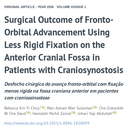
ORIGINAL ARTICLE - YEAR
2026
-
VOLUME
41ISSUE
1
Surgical Outcome of Fronto-
Orbital Advancement Using
Less Rigid Fixation on the
Anterior Cranial Fossa in
Patients with Craniosynostosis
Desfecho cirúrgico do avanço fronto-orbital com fixação
menos rígida na fossa craniana anterior em pacientes
com craniossinostose
1,
1
Rebecca Xin Yi Choy
; Wan Azman Wan Sulaiman
; Che Zubaidah
3
2
4
Bt Che Daud
; Hamidah Mohd Zainal
; Johari Yap Abdullah
http://www.dx.doi.org/10.1055/s-0046-1820099