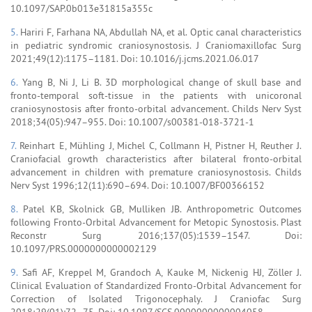
10.1097/SAP.0b013e31815a355c
5.
Hariri F, Farhana NA, Abdullah NA, et al. Optic canal characteristics
in pediatric syndromic craniosynostosis. J Craniomaxillofac Surg
2021;49(12):1175–1181. Doi: 10.1016/j.jcms.2021.06.017
6.
Yang B, Ni J, Li B. 3D morphological change of skull base and
fronto-temporal soft-tissue in the patients with unicoronal
craniosynostosis after fronto-orbital advancement. Childs Nerv Syst
2018;34(05):947–955. Doi: 10.1007/s00381-018-3721-1
7.
Reinhart E, Mühling J, Michel C, Collmann H, Pistner H, Reuther J.
Craniofacial growth characteristics after bilateral fronto-orbital
advancement in children with premature craniosynostosis. Childs
Nerv Syst 1996;12(11):690–694. Doi: 10.1007/BF00366152
8.
Patel KB, Skolnick GB, Mulliken JB. Anthropometric Outcomes
following Fronto-Orbital Advancement for Metopic Synostosis. Plast
Reconstr Surg 2016;137(05):1539–1547. Doi:
10.1097/PRS.0000000000002129
9.
Safi AF, Kreppel M, Grandoch A, Kauke M, Nickenig HJ, Zöller J.
Clinical Evaluation of Standardized Fronto-Orbital Advancement for
Correction of Isolated Trigonocephaly. J Craniofac Surg
2018;29(01):72–75. Doi: 10.1097/SCS.0000000000004058