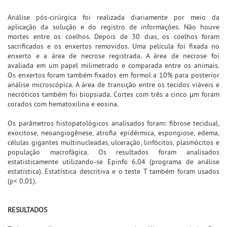
Análise pós-cirúrgica foi realizada diariamente por meio da
aplicação da solução e do registro de informações. Não houve
mortes entre os coelhos. Depois de 30 dias, os coelhos foram
sacrificados e os enxertos removidos. Uma película foi fixada no
enxerto e a área de necrose registrada. A área de necrose foi
avaliada em um papel milimetrado e comparada entre os animais.
Os enxertos foram também fixados em formol a 10% para posterior
análise microscópica. A área de transição entre os tecidos viáveis e
necróticos também foi biopsiada. Cortes com três a cinco µm foram
corados com hematoxilina e eosina.
Os parâmetros histopatológicos analisados foram: fibrose tecidual,
exocitose, neoangiogênese, atrofia epidérmica, espongiose, edema,
células gigantes multinucleadas, ulceração, linfócitos, plasmócitos e
população macrofágica. Os resultados foram analisados
estatisticamente utilizando-se Epinfo 6.04 (programa de análise
estatística). Estatística descritiva e o teste T também foram usados
(p< 0,01).
RESULTADOS