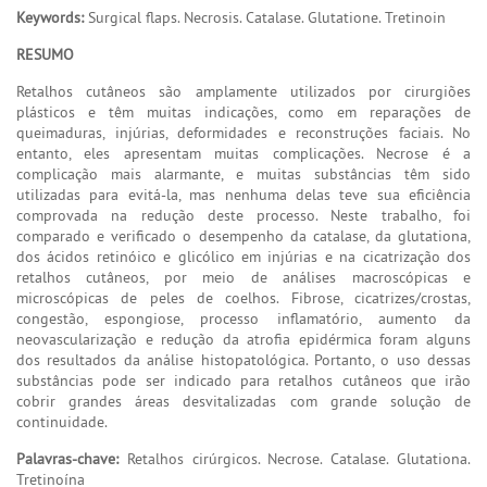
Keywords:
Surgical flaps. Necrosis. Catalase. Glutatione. Tretinoin
RESUMO
Retalhos cutâneos são amplamente utilizados por cirurgiões
plásticos e têm muitas indicações, como em reparações de
queimaduras, injúrias, deformidades e reconstruções faciais. No
entanto, eles apresentam muitas complicações. Necrose é a
complicação mais alarmante, e muitas substâncias têm sido
utilizadas para evitá-la, mas nenhuma delas teve sua eficiência
comprovada na redução deste processo. Neste trabalho, foi
comparado e verificado o desempenho da catalase, da glutationa,
dos ácidos retinóico e glicólico em injúrias e na cicatrização dos
retalhos cutâneos, por meio de análises macroscópicas e
microscópicas de peles de coelhos. Fibrose, cicatrizes/crostas,
congestão, espongiose, processo inflamatório, aumento da
neovascularização e redução da atrofia epidérmica foram alguns
dos resultados da análise histopatológica. Portanto, o uso dessas
substâncias pode ser indicado para retalhos cutâneos que irão
cobrir grandes áreas desvitalizadas com grande solução de
continuidade.
Palavras-chave:
Retalhos cirúrgicos. Necrose. Catalase. Glutationa.
Tretinoína