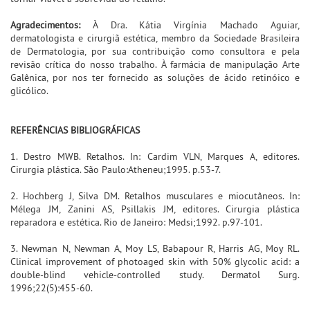
Agradecimentos:
À Dra. Kátia Virgínia Machado Aguiar,
dermatologista e cirurgiã estética, membro da Sociedade Brasileira
de Dermatologia, por sua contribuição como consultora e pela
revisão crítica do nosso trabalho. À farmácia de manipulação Arte
Galênica, por nos ter fornecido as soluções de ácido retinóico e
glicólico.
REFERÊNCIAS BIBLIOGRÁFICAS
1. Destro MWB. Retalhos. In: Cardim VLN, Marques A, editores.
Cirurgia plástica. São Paulo:Atheneu;1995. p.53-7.
2. Hochberg J, Silva DM. Retalhos musculares e miocutâneos. In:
Mélega JM, Zanini AS, Psillakis JM, editores. Cirurgia plástica
reparadora e estética. Rio de Janeiro: Medsi;1992. p.97-101.
3. Newman N, Newman A, Moy LS, Babapour R, Harris AG, Moy RL.
Clinical improvement of photoaged skin with 50% glycolic acid: a
double-blind vehicle-controlled study. Dermatol Surg.
1996;22(5):455-60.