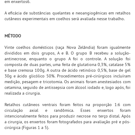
em enxertos6.
A eficácia de substâncias quelantes e neoangiogênicas em retalhos
cutâneos experimentais em coelhos será avaliada nesse trabalho.
MÉTODO
Vinte coelhos domésticos (raça Nova Zelândia) foram igualmente
divididos em dois grupos, A e B. O grupo B recebeu a solução-
antinecrose, enquanto o grupo A foi o controle. A solução foi
composta de duas partes, uma feita de glutationa 0,3%, catalase 5%
e base cremosa 100g. A outra de ácido retinóico 0,5%, base de gel
30g e ácido glicólico 50%. Procedimentos pré-cirúrgicos incluíram
medição, pesagem e tricotomia. Os animais foram anestesiados com
cetamina, seguido de antissepsia com álcool iodado e, logo após, foi
realizada a cirurgia.
Retalhos cutâneos ventrais foram feitos na proporção 1:6 com
circulação axial e randômica. Esses enxertos foram
intencionalmente feitos para produzir necrose no terço distal. Após
a cirurgia, os enxertos foram fotografados para avaliação pré e pós-
cirúrgica (Figuras 1 a 5).