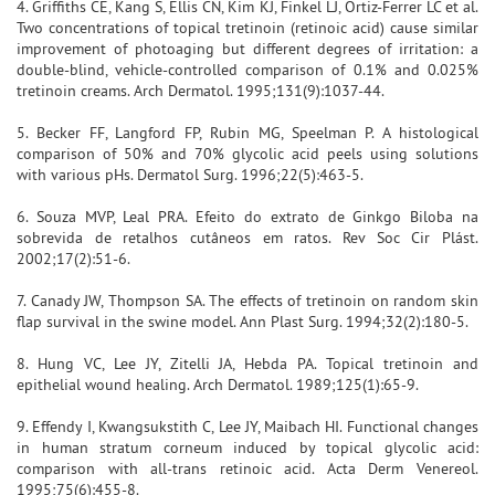
4. Griffiths CE, Kang S, Ellis CN, Kim KJ, Finkel LJ, Ortiz-Ferrer LC et al.
Two concentrations of topical tretinoin (retinoic acid) cause similar
improvement of photoaging but different degrees of irritation: a
double-blind, vehicle-controlled comparison of 0.1% and 0.025%
tretinoin creams. Arch Dermatol. 1995;131(9):1037-44.
5. Becker FF, Langford FP, Rubin MG, Speelman P. A histological
comparison of 50% and 70% glycolic acid peels using solutions
with various pHs. Dermatol Surg. 1996;22(5):463-5.
6. Souza MVP, Leal PRA. Efeito do extrato de Ginkgo Biloba na
sobrevida de retalhos cutâneos em ratos. Rev Soc Cir Plást.
2002;17(2):51-6.
7. Canady JW, Thompson SA. The effects of tretinoin on random skin
flap survival in the swine model. Ann Plast Surg. 1994;32(2):180-5.
8. Hung VC, Lee JY, Zitelli JA, Hebda PA. Topical tretinoin and
epithelial wound healing. Arch Dermatol. 1989;125(1):65-9.
9. Effendy I, Kwangsukstith C, Lee JY, Maibach HI. Functional changes
in human stratum corneum induced by topical glycolic acid:
comparison with all-trans retinoic acid. Acta Derm Venereol.
1995;75(6):455-8.