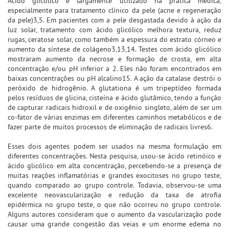
Ácido glicólico é largamente utilizado na prática médica,
especialmente para tratamento clínico da pele (acne e regeneração
da pele)3,5. Em pacientes com a pele desgastada devido à ação da
luz solar, tratamento com ácido glicólico melhora textura, reduz
rugas, ceratose solar, como também a espessura do estrato córneo e
aumento da síntese de colágeno3,13,14. Testes com ácido glicólico
mostraram aumento da necrose e formação de crosta, em alta
concentração e/ou pH inferior a 2. Eles não foram encontrados em
baixas concentrações ou pH alcalino15. A ação da catalase destrói o
peróxido de hidrogênio. A glutationa é um tripeptídeo formada
pelos resíduos de glicina, cisteína e ácido glutâmico, tendo a função
de capturar radicais hidroxil e de oxigênio singleto, além de ser um
co-fator de várias enzimas em diferentes caminhos metabólicos e de
fazer parte de muitos processos de eliminação de radicais livres6.
Esses dois agentes podem ser usados na mesma formulação em
diferentes concentrações. Nesta pesquisa, usou-se ácido retinóico e
ácido glicólico em alta concentração, percebendo-se a presença de
muitas reações inflamatórias e grandes exocitoses no grupo teste,
quando comparado ao grupo controle. Todavia, observou-se uma
excelente neovascularização e redução da taxa de atrofia
epidérmica no grupo teste, o que não ocorreu no grupo controle.
Alguns autores consideram que o aumento da vascularização pode
causar uma grande congestão das veias e um enorme edema no