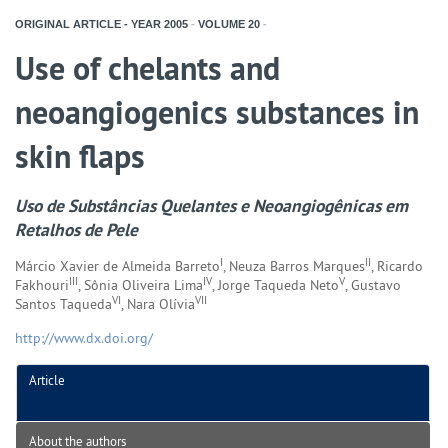
ORIGINAL ARTICLE - YEAR
2005
-
VOLUME
20
-
Use of chelants and
neoangiogenics substances in
skin flaps
Uso de Substâncias Quelantes e Neoangiogênicas em
Retalhos de Pele
I
II
Márcio Xavier de Almeida Barreto
, Neuza Barros Marques
, Ricardo
III
IV
V
Fakhouri
, Sônia Oliveira Lima
, Jorge Taqueda Neto
, Gustavo
VI
VII
Santos Taqueda
, Nara Olívia
http://www.dx.doi.org/
Article
About the authors