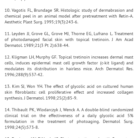
10. Vagotis FL, Brundage SR. Histologic study of dermabrasion and
chemical peel in an animal model after pretreatment with Retin-A.
Aesthetic Plast Surg. 1995;19(3):243-6.
11. Leyden JJ, Grove GL, Grove MJ, Thorne EG, Lufrano L. Treatment
of photodamaged facial skin with topical tretinoin. J Am Acad
Dermatol. 1989;21(3 Pt 2):638-44.
12. Kligman LH, Murphy GF. Topical tretinoin increases dermal mast
cells, induces epidermal mast cell growth factor (c-kit ligand) and
modulates its distribution in hairless mice. Arch Dermatol Res.
1996;288(9):537-42.
13. Kim SJ, Won YH. The effect of glycolic acid on cultured human
skin fibroblasts: cell proliferative effect and increased collagen
synthesis. J Dermatol. 1998;25(2):85-9.
14. Thibault PK, Wlodarczyk J, Wenck A. A double-blind randomized
clinical trial on the effectiveness of a daily glycolic acid 5%
formulation in the treatment of photoaging. Dermatol Surg.
1998;24(5):573-8.