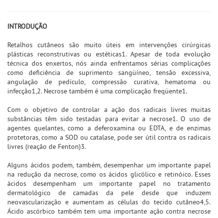
INTRODUÇÃO
Retalhos cutâneos são muito úteis em intervenções cirúrgicas
plásticas reconstrutivas ou estéticas1. Apesar de toda evolução
técnica dos enxertos, nós ainda enfrentamos sérias complicações
como deficiência de suprimento sangüíneo, tensão excessiva,
angulação de pedículo, compressão curativa, hematoma ou
infecção1,2. Necrose também é uma complicação freqüente1.
Com o objetivo de controlar a ação dos radicais livres muitas
substâncias têm sido testadas para evitar a necrose1. O uso de
agentes quelantes, como a deferoxamina ou EDTA, e de enzimas
protetoras, como a SOD ou catalase, pode ser útil contra os radicais
livres (reação de Fenton)3.
Alguns ácidos podem, também, desempenhar um importante papel
na redução da necrose, como os ácidos glicólico e retinóico. Esses
ácidos desempenham um importante papel no tratamento
dermatológico de camadas da pele desde que induzem
neovascularização e aumentam as células do tecido cutâneo4,5.
Ácido ascórbico também tem uma importante ação contra necrose