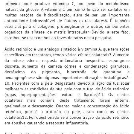
primeira pode produzir vitamina C, por meio do metabolismo
natural da glicose. A vitamina C tem como função ser co-fator em
muitas reações de hidroxilização, além de ser um importante
antioxidante hidrossolúvel de fluidos extracelulares6. É também
essencial para o colágeno, proteoglicanos e outros componentes
orgânicos da síntese de matriz intracelular. Devido a este fato,
escolheu-se usar coelhos ao invés de ratos nesta pesquisa.
Ácido retinóico é um análogo sintético à vitamina A, que tem ações
específicas em receptores, tendo vários efeitos colaterais7. Aumento
da mitose, edema, resposta inflamatória inespecífica, espongiose
discreta, aumento da camada córnea e condensação granulosa,
decréscimo do pigmento, hipertrofia de queratina e
neoangiogênese são algumas importantes alterações histológicas7-
10. Pacientes com a pele desgastada devido à ação da luz solar
melhoram as condições de sua pele com o uso de ácido retinóico
(rugas, hiperpigmentações, textura e flacidez)11. Os efeitos
colaterais mais comuns deste tratamento foram eritema,
queimadura e descamação. Quanto maior a concentração do ácido
retinóico, pior é a irritação da pele, assim como os efeitos
colaterais12. Foi questionado se a concentração do ácido retinóico
era abusiva, causando a resposta inflamatória.