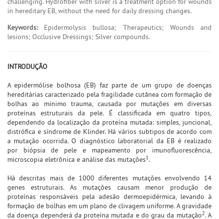
challenging. Hydrofiber with silver is a treatment option for wounds
in hereditary EB, without the need for daily dressing changes.
Keywords:
Epidermolysis bullosa; Therapeutics; Wounds and
lesions; Occlusive Dressings; Silver compounds.
INTRODUÇÃO
A epidermólise bolhosa (EB) faz parte de um grupo de doenças
hereditárias caracterizado pela fragilidade cutânea com formação de
bolhas ao mínimo trauma, causada por mutações em diversas
proteínas estruturais da pele. É classificada em quatro tipos,
dependendo da localização da proteína mutada: simples, juncional,
distrófica e síndrome de Klinder. Há vários subtipos de acordo com
a mutação ocorrida. O diagnóstico laboratorial da EB é realizado
por biópsia de pele e mapeamento por imunofluorescência,
1
microscopia eletrônica e análise das mutações
.
Há descritas mais de 1000 diferentes mutações envolvendo 14
genes estruturais. As mutações causam menor produção de
proteínas responsáveis pela adesão dermoepidérmica, levando à
formação de bolhas em um plano de clivagem uniforme. A gravidade
2
da doença dependerá da proteína mutada e do grau da mutação
. A