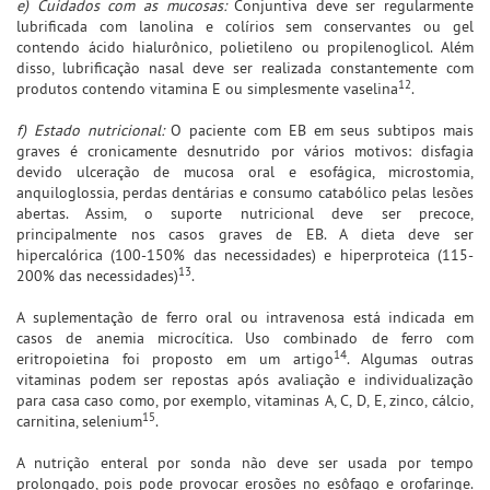
e) Cuidados com as mucosas:
Conjuntiva deve ser regularmente
lubrificada com lanolina e colírios sem conservantes ou gel
contendo ácido hialurônico, polietileno ou propilenoglicol. Além
disso, lubrificação nasal deve ser realizada constantemente com
12
produtos contendo vitamina E ou simplesmente vaselina
.
f) Estado nutricional:
O paciente com EB em seus subtipos mais
graves é cronicamente desnutrido por vários motivos: disfagia
devido ulceração de mucosa oral e esofágica, microstomia,
anquiloglossia, perdas dentárias e consumo catabólico pelas lesões
abertas. Assim, o suporte nutricional deve ser precoce,
principalmente nos casos graves de EB. A dieta deve ser
hipercalórica (100-150% das necessidades) e hiperproteica (115-
13
200% das necessidades)
.
A suplementação de ferro oral ou intravenosa está indicada em
casos de anemia microcítica. Uso combinado de ferro com
14
eritropoietina foi proposto em um artigo
. Algumas outras
vitaminas podem ser repostas após avaliação e individualização
para casa caso como, por exemplo, vitaminas A, C, D, E, zinco, cálcio,
15
carnitina, selenium
.
A nutrição enteral por sonda não deve ser usada por tempo
prolongado, pois pode provocar erosões no esôfago e orofaringe.