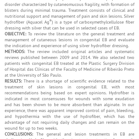
disorder characterized by cutaneomucous fragility, with formation of
blisters during minimal trauma. Treatment consists of clinical and
nutritional support and management of pain and skin lesions. Silver
®
hydrofiber (Aquacel Ag
) is a type of carboxymethylcellulose fiber
dressing with silver that can be used in selected cases of EB.
OBJECTIVE:
To review the literature on the general treatment and
management of cutaneous lesions in congenital EB and evaluate
the indication and experience of using silver hydrofiber dressing.
METHODS:
The review included original articles and systematic
reviews published between 2009 and 2014. We also selected two
patients with congenital EB treated at the Plastic Surgery Division
of Hospital das Clínicas of the Faculty of Medicine of Ribeirão Preto
at the University of São Paulo.
RESULTS:
There is a shortage of scientific evidence related to the
treatment of skin lesions in congenital EB, with most
recommendations being based on expert opinions. Hydrofiber is
indicated in most consensuses for wounds with some exudation
and has been shown to be more absorbent than alginate. In our
experience, there was apparent improved control of pain, bleeding,
and hypothermia with the use of hydrofiber, which has the
advantage of not requiring daily changes and can remain on the
wound for up to two weeks.
CONCLUSIONS:
The general and lesion treatments in EB are