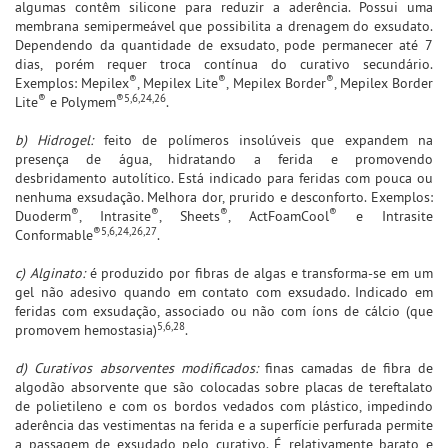
algumas contêm silicone para reduzir a aderência. Possui uma
membrana semipermeável que possibilita a drenagem do exsudato.
Dependendo da quantidade de exsudato, pode permanecer até 7
dias, porém requer troca contínua do curativo secundário.
®
®
®
Exemplos: Mepilex
, Mepilex Lite
, Mepilex Border
, Mepilex Border
®
®5,6,24,26
Lite
e Polymem
.
b) Hidrogel:
feito de polímeros insolúveis que expandem na
presença de água, hidratando a ferida e promovendo
desbridamento autolítico. Está indicado para feridas com pouca ou
nenhuma exsudação. Melhora dor, prurido e desconforto. Exemplos:
®
®
®
®
Duoderm
, Intrasite
, Sheets
, ActFoamCool
e Intrasite
®5,6,24,26,27
Conformable
.
c) Alginato:
é produzido por fibras de algas e transforma-se em um
gel não adesivo quando em contato com exsudado. Indicado em
feridas com exsudação, associado ou não com íons de cálcio (que
5,6,28
promovem hemostasia)
.
d) Curativos absorventes modificados:
finas camadas de fibra de
algodão absorvente que são colocadas sobre placas de tereftalato
de polietileno e com os bordos vedados com plástico, impedindo
aderência das vestimentas na ferida e a superfície perfurada permite
a passagem de exsudado pelo curativo. É relativamente barato e