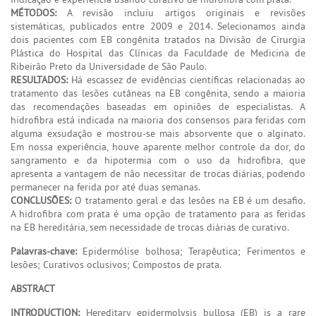
MÉTODOS:
A revisão incluiu artigos originais e revisões
sistemáticas, publicados entre 2009 e 2014. Selecionamos ainda
dois pacientes com EB congênita tratados na Divisão de Cirurgia
Plástica do Hospital das Clínicas da Faculdade de Medicina de
Ribeirão Preto da Universidade de São Paulo.
RESULTADOS:
Há escassez de evidências científicas relacionadas ao
tratamento das lesões cutâneas na EB congênita, sendo a maioria
das recomendações baseadas em opiniões de especialistas. A
hidrofibra está indicada na maioria dos consensos para feridas com
alguma exsudação e mostrou-se mais absorvente que o alginato.
Em nossa experiência, houve aparente melhor controle da dor, do
sangramento e da hipotermia com o uso da hidrofibra, que
apresenta a vantagem de não necessitar de trocas diárias, podendo
permanecer na ferida por até duas semanas.
CONCLUSÕES:
O tratamento geral e das lesões na EB é um desafio.
A hidrofibra com prata é uma opção de tratamento para as feridas
na EB hereditária, sem necessidade de trocas diárias de curativo.
Palavras-chave:
Epidermólise bolhosa; Terapêutica; Ferimentos e
lesões; Curativos oclusivos; Compostos de prata.
ABSTRACT
INTRODUCTION:
Hereditary epidermolysis bullosa (EB) is a rare