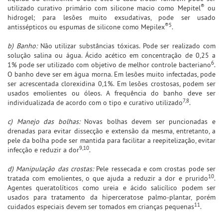
®
utilizado curativo primário com silicone macio como Mepitel
ou
hidrogel; para lesões muito exsudativas, pode ser usado
®5
antissépticos ou espumas de silicone como Mepilex
.
b) Banho:
Não utilizar substâncias tóxicas. Pode ser realizado com
solução salina ou água. Ácido acético em concentração de 0,25 a
6
1% pode ser utilizado com objetivo de melhor controle bacteriano
.
O banho deve ser em água morna. Em lesões muito infectadas, pode
ser acrescentada clorexidina 0,1%. Em lesões crostosas, podem ser
usados emolientes ou óleos. A frequência do banho deve ser
7,8
individualizada de acordo com o tipo e curativo utilizado
.
c) Manejo das bolhas:
Novas bolhas devem ser puncionadas e
drenadas para evitar dissecção e extensão da mesma, entretanto, a
pele da bolha pode ser mantida para facilitar a reepitelização, evitar
9,10
infecção e reduzir a dor
.
d) Manipulação das crostas:
Pele ressecada e com crostas pode ser
10
tratada com emolientes, o que ajuda a reduzir a dor e prurido
.
Agentes queratolíticos como ureia e ácido salicílico podem ser
usados para tratamento da hiperceratose palmo-plantar, porém
11
cuidados especiais devem ser tomados em crianças pequenas
.