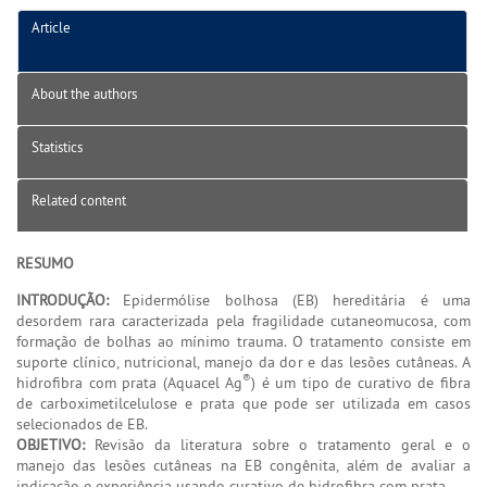
Article
About the authors
Statistics
Related content
RESUMO
INTRODUÇÃO:
Epidermólise bolhosa (EB) hereditária é uma
desordem rara caracterizada pela fragilidade cutaneomucosa, com
formação de bolhas ao mínimo trauma. O tratamento consiste em
suporte clínico, nutricional, manejo da dor e das lesões cutâneas. A
®
hidrofibra com prata (Aquacel Ag
) é um tipo de curativo de fibra
de carboximetilcelulose e prata que pode ser utilizada em casos
selecionados de EB.
OBJETIVO:
Revisão da literatura sobre o tratamento geral e o
manejo das lesões cutâneas na EB congênita, além de avaliar a
indicação e experiência usando curativo de hidrofibra com prata.