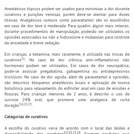
Anestésicos tópicos podem ser usados para minimizar a dor durante
curativos e punções venosas, porém deve-se atentar para doses
tóxicas. Analgésicos comuns como paracetamol são os escolhidos
em caso de dor leve à moderada. Para quadro álgico mais intenso,
durante procedimentos de manipulação, poderão ser utilizados os
opioides associados ou não a hidroxizine e midazolan para controle
da ansiedade e breve sedação.
Em crianças, a ketamina, mais raramente, é utilizada nas trocas de
21
curativos
. No caso de dor crônica, anti-inflamatórios não
hormonais podem ser utilizados. Em casos de dor neuropática,
pode-se associar pregabalina, gabapentina ou antidepressivos
tricíclicos. No caso de dor aguda, além de paracetamol e opioides,
são descritos bloqueios anestésicos locais e aplicação de toxina
botulínica para relaxamento do esfíncter anal em caso de erosões e
fissuras. Para crianças menores de 2 anos, é descrito o uso de
sucrose 24% oral, que promove uma analgesia de curta
5,6,22,23
duração
.
Categorias de curativos
A escolha do curativo varia de acordo com o local das lesões e
6,9,10,23,24
disponibilidade dos produtos
. Existem produtos que