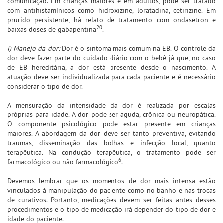
comunicação. Em crianças maiores e em adultos, pode ser tratado
com antihistamínicos como hidroxizine, loratadina, cetirizine. Em
prurido persistente, há relato de tratamento com ondasetron e
20
baixas doses de gabapentina
.
i) Manejo da dor:
Dor é o sintoma mais comum na EB. O controle da
dor deve fazer parte do cuidado diário com o bebê já que, no caso
de EB hereditária, a dor está presente desde o nascimento. A
atuação deve ser individualizada para cada paciente e é necessário
considerar o tipo de dor.
A mensuração da intensidade da dor é realizada por escalas
próprias para idade. A dor pode ser aguda, crônica ou neuropática.
O componente psicológico pode estar presente em crianças
maiores. A abordagem da dor deve ser tanto preventiva, evitando
traumas, disseminação das bolhas e infecção local, quanto
terapêutica. Na condução terapêutica, o tratamento pode ser
6
farmacológico ou não farmacológico
.
Devemos lembrar que os momentos de dor mais intensa estão
vinculados à manipulação do paciente como no banho e nas trocas
de curativos. Portanto, medicações devem ser feitas antes desses
procedimentos e o tipo de medicação irá depender do tipo de dor e
idade do paciente.