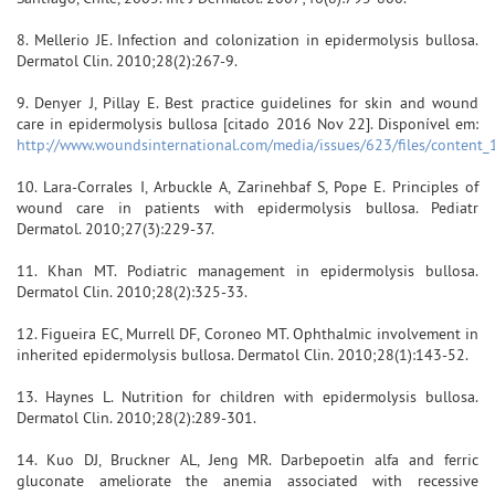
8. Mellerio JE. Infection and colonization in epidermolysis bullosa.
Dermatol Clin. 2010;28(2):267-9.
9. Denyer J, Pillay E. Best practice guidelines for skin and wound
care in epidermolysis bullosa [citado 2016 Nov 22]. Disponível em:
http://www.woundsinternational.com/media/issues/623/files/content_
10. Lara-Corrales I, Arbuckle A, Zarinehbaf S, Pope E. Principles of
wound care in patients with epidermolysis bullosa. Pediatr
Dermatol. 2010;27(3):229-37.
11. Khan MT. Podiatric management in epidermolysis bullosa.
Dermatol Clin. 2010;28(2):325-33.
12. Figueira EC, Murrell DF, Coroneo MT. Ophthalmic involvement in
inherited epidermolysis bullosa. Dermatol Clin. 2010;28(1):143-52.
13. Haynes L. Nutrition for children with epidermolysis bullosa.
Dermatol Clin. 2010;28(2):289-301.
14. Kuo DJ, Bruckner AL, Jeng MR. Darbepoetin alfa and ferric
gluconate ameliorate the anemia associated with recessive