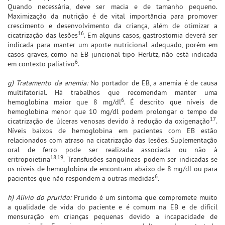
Quando necessária, deve ser macia e de tamanho pequeno.
Maximização da nutrição é de vital importância para promover
crescimento e desenvolvimento da criança, além de otimizar a
16
cicatrização das lesões
. Em alguns casos, gastrostomia deverá ser
indicada para manter um aporte nutricional adequado, porém em
casos graves, como na EB juncional tipo Herlitz, não está indicada
6
em contexto paliativo
.
g) Tratamento da anemia:
No portador de EB, a anemia é de causa
multifatorial. Há trabalhos que recomendam manter uma
6
hemoglobina maior que 8 mg/dl
. É descrito que níveis de
hemoglobina menor que 10 mg/dl podem prolongar o tempo de
17
cicatrização de úlceras venosas devido à redução da oxigenação
.
Níveis baixos de hemoglobina em pacientes com EB estão
relacionados com atraso na cicatrização das lesões. Suplementação
oral de ferro pode ser realizada associada ou não à
18,19
eritropoietina
. Transfusões sanguíneas podem ser indicadas se
os níveis de hemoglobina de encontram abaixo de 8 mg/dl ou para
6
pacientes que não respondem a outras medidas
.
h) Alívio do prurido:
Prurido é um sintoma que compromete muito
a qualidade de vida do paciente e é comum na EB e de difícil
mensuração em crianças pequenas devido a incapacidade de