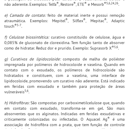
®
®
®
®5,6,24,26
não aderente. Exemplos: Telfa
, Restore
, ETE
e Mesorb
.
e) Camada de contato:
feito de material inerte e possui remoção
®
®
®
atraumática. Exemplos: Mepitel
, Silflex
, Mepitac
, Adaptic
®5-7
touch
.
f) Celulose biossintética:
curativo constituído de celulose, água e
0,085% de gluconato de clorexidina. Tem função tanto de absorver
®5,6
como de hidratar. Reduz dor e prurido. Exemplo: Suprasorb X
.
g) Curativos de lipidocoloide:
composto de malha de poliéster
impregnada por polímeros de hidrocoloide e vaselina. Quando em
contato com o exsudado, os polímeros de hidrocoloide são
hidratados e constituem, com a vaselina, uma interface de
lipidocoloide, promovendo um curativo não aderente. Está indicado
em feridas com exsudado e também para proteção de áreas
5,6
vulneráveis
.
h) Hidrofibras:
São compostas por carboximetilcelulose que, quando
em contato com exsudado, transforma-se em gel. São mais
absorventes que os alginatos. Indicadas em feridas exsudativas e
®
criticamente colonizadas ou infectadas. O Aquacel Ag
é uma
associação de hidrofibra com a prata, que tem função de controle