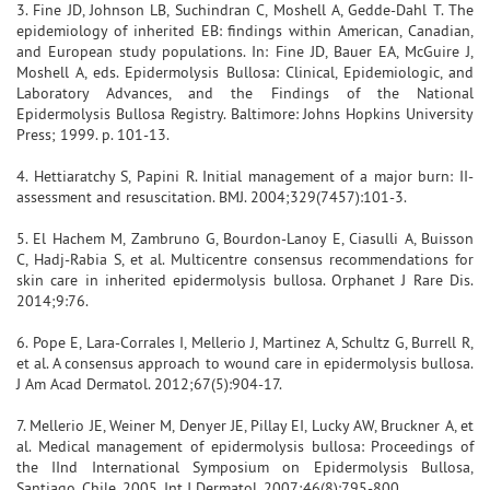
3. Fine JD, Johnson LB, Suchindran C, Moshell A, Gedde-Dahl T. The
epidemiology of inherited EB: findings within American, Canadian,
and European study populations. In: Fine JD, Bauer EA, McGuire J,
Moshell A, eds. Epidermolysis Bullosa: Clinical, Epidemiologic, and
Laboratory Advances, and the Findings of the National
Epidermolysis Bullosa Registry. Baltimore: Johns Hopkins University
Press; 1999. p. 101-13.
4. Hettiaratchy S, Papini R. Initial management of a major burn: II-
assessment and resuscitation. BMJ. 2004;329(7457):101-3.
5. El Hachem M, Zambruno G, Bourdon-Lanoy E, Ciasulli A, Buisson
C, Hadj-Rabia S, et al. Multicentre consensus recommendations for
skin care in inherited epidermolysis bullosa. Orphanet J Rare Dis.
2014;9:76.
6. Pope E, Lara-Corrales I, Mellerio J, Martinez A, Schultz G, Burrell R,
et al. A consensus approach to wound care in epidermolysis bullosa.
J Am Acad Dermatol. 2012;67(5):904-17.
7. Mellerio JE, Weiner M, Denyer JE, Pillay EI, Lucky AW, Bruckner A, et
al. Medical management of epidermolysis bullosa: Proceedings of
the IInd International Symposium on Epidermolysis Bullosa,
Santiago, Chile, 2005. Int J Dermatol. 2007;46(8):795-800.