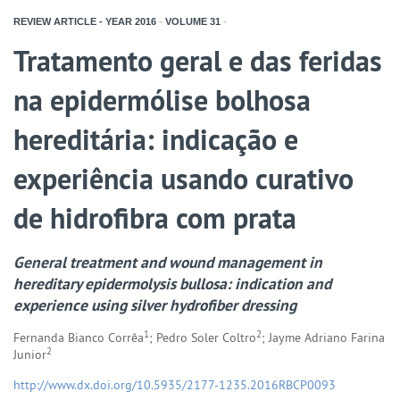
REVIEW ARTICLE - YEAR
2016
-
VOLUME
31
-
Tratamento geral e das feridas
na epidermólise bolhosa
hereditária: indicação e
experiência usando curativo
de hidrofibra com prata
General treatment and wound management in
hereditary epidermolysis bullosa: indication and
experience using silver hydrofiber dressing
1
2
Fernanda Bianco Corrêa
; Pedro Soler Coltro
; Jayme Adriano Farina
2
Junior
http://www.dx.doi.org/10.5935/2177-1235.2016RBCP0093