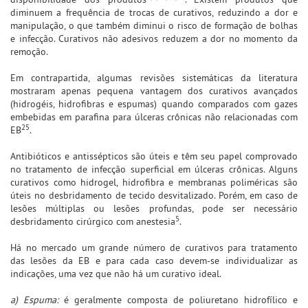
diminuem a frequência de trocas de curativos, reduzindo a dor e
manipulação, o que também diminui o risco de formação de bolhas
e infecção. Curativos não adesivos reduzem a dor no momento da
remoção.
Em contrapartida, algumas revisões sistemáticas da literatura
mostraram apenas pequena vantagem dos curativos avançados
(hidrogéis, hidrofibras e espumas) quando comparados com gazes
embebidas em parafina para úlceras crônicas não relacionadas com
25
EB
.
Antibióticos e antissépticos são úteis e têm seu papel comprovado
no tratamento de infecção superficial em úlceras crônicas. Alguns
curativos como hidrogel, hidrofibra e membranas poliméricas são
úteis no desbridamento de tecido desvitalizado. Porém, em caso de
lesões múltiplas ou lesões profundas, pode ser necessário
5
desbridamento cirúrgico com anestesia
.
Há no mercado um grande número de curativos para tratamento
das lesões da EB e para cada caso devem-se individualizar as
indicações, uma vez que não há um curativo ideal.
a) Espuma:
é geralmente composta de poliuretano hidrofílico e