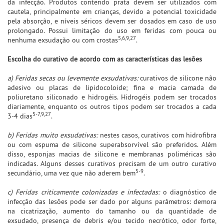
da infecção. Produtos contendo prata devem ser utilizados com
cautela, principalmente em crianças, devido a potencial toxicidade
pela absorção, e níveis séricos devem ser dosados em caso de uso
prolongado. Possui limitação do uso em feridas com pouca ou
5,6,9,27
nenhuma exsudação ou com crostas
.
Escolha do curativo de acordo com as características das lesões
a) Feridas secas ou levemente exsudativas:
curativos de silicone não
adesivo ou placas de lipidocoloide; fina e macia camada de
poliuretano siliconado e hidrogéis. Hidrogéis podem ser trocados
diariamente, enquanto os outros tipos podem ser trocados a cada
5-7,9,27
3-4 dias
.
b) Feridas muito exsudativas:
nestes casos, curativos com hidrofibra
ou com espuma de silicone superabsorvível são preferidos. Além
disso, esponjas macias de silicone e membranas poliméricas são
indicadas. Alguns desses curativos precisam de um outro curativo
5-9
secundário, uma vez que não aderem bem
.
c) Feridas criticamente colonizadas e infectadas:
o diagnóstico de
infecção das lesões pode ser dado por alguns parâmetros: demora
na cicatrização, aumento do tamanho ou da quantidade de
exsudado, presença de debris e/ou tecido necrótico, odor forte,