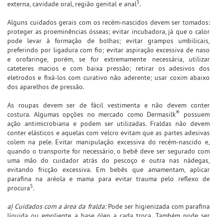
5
externa, cavidade oral, região genital e anal
.
Alguns cuidados gerais com os recém-nascidos devem ser tomados:
proteger as proeminências ósseas; evitar incubadora, já que o calor
pode levar à formação de bolhas; evitar grampos umbilicais,
preferindo por ligadura com fio; evitar aspiração excessiva de naso
e orofaringe, porém, se for extremamente necessária, utilizar
cateteres macios e com baixa pressão; retirar os adesivos dos
eletrodos e fixá-los com curativo não aderente; usar coxim abaixo
dos aparelhos de pressão.
As roupas devem ser de fácil vestimenta e não devem conter
®
costura. Algumas opções no mercado como Dermasilk
possuem
ação antimicrobiana e podem ser utilizadas. Fraldas não devem
conter elásticos e aquelas com velcro evitam que as partes adesivas
colem na pele. Evitar manipulação excessiva do recém-nascido e,
quando o transporte for necessário, o bebê deve ser segurado com
uma mão do cuidador atrás do pescoço e outra nas nádegas,
evitando fricção excessiva. Em bebês que amamentam, aplicar
parafina na aréola e mama para evitar trauma pelo reflexo de
5
procura
.
a) Cuidados com a área da fralda:
Pode ser higienizada com parafina
líquida ou emoliente a base óleo a cada troca. Também pode ser