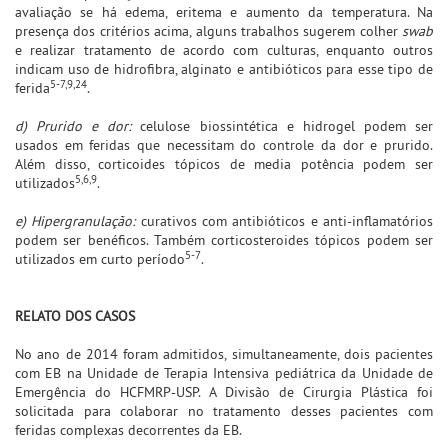
avaliação se há edema, eritema e aumento da temperatura. Na
presença dos critérios acima, alguns trabalhos sugerem colher
swab
e realizar tratamento de acordo com culturas, enquanto outros
indicam uso de hidrofibra, alginato e antibióticos para esse tipo de
5-7,9,24
ferida
.
d) Prurido e dor:
celulose biossintética e hidrogel podem ser
usados em feridas que necessitam do controle da dor e prurido.
Além disso, corticoides tópicos de media potência podem ser
5,6,9
utilizados
.
e) Hipergranulação:
curativos com antibióticos e anti-inflamatórios
podem ser benéficos. Também corticosteroides tópicos podem ser
5-7
utilizados em curto período
.
RELATO DOS CASOS
No ano de 2014 foram admitidos, simultaneamente, dois pacientes
com EB na Unidade de Terapia Intensiva pediátrica da Unidade de
Emergência do HCFMRP-USP. A Divisão de Cirurgia Plástica foi
solicitada para colaborar no tratamento desses pacientes com
feridas complexas decorrentes da EB.