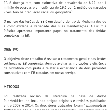
EB é doença rara, com estimativa de prevalência de 8,22 por 1
milhão de pessoas e a incidência de 19,6 por 1 milhão de nascidos
3
vivos. Não há predileção racial ou geográfica
.
O manejo das lesões da EB é um desafio dentro da Medicina devido
à complexidade e variedade das suas manifestações. A Cirurgia
Plástica apresenta importante papel no tratamento das feridas
complexas na EB.
OBJETIVO
O objetivo deste trabalho é revisar o tratamento geral e das lesões
cutâneas na EB congênita, além de avaliar as indicações e eficiência
da hidrofibra com prata e relatar a experiência de dois pacientes
consecutivos com EB tratados em nosso serviço.
MÉTODOS
Foi realizada revisão da literatura na base de dados
PubMed/Medline, incluindo artigos originais e revisões publicados
entre 2009 e 2014. Os descritores utilizados foram: "
epidermolysis
bullosa
", isolado ou associado com "
congenital
"; "
therapy
"; "
wound