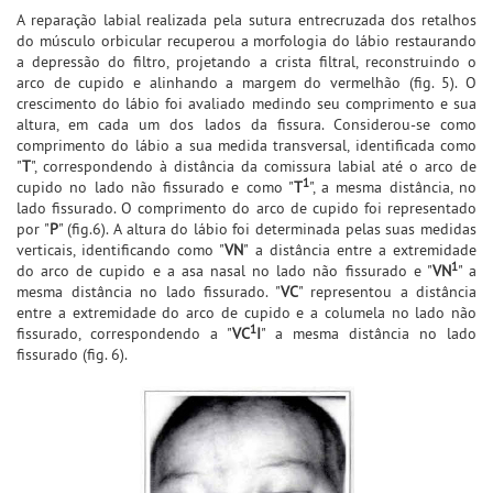
A reparação labial realizada pela sutura entrecruzada dos retalhos
do músculo orbicular recuperou a morfologia do lábio restaurando
a depressão do filtro, projetando a crista filtral, reconstruindo o
arco de cupido e alinhando a margem do vermelhão (fig. 5). O
crescimento do lábio foi avaliado medindo seu comprimento e sua
altura, em cada um dos lados da fissura. Considerou-se como
comprimento do lábio a sua medida transversal, identificada como
"
T
", correspondendo à distância da comissura labial até o arco de
1
cupido no lado não fissurado e como "
T
", a mesma distância, no
lado fissurado. O comprimento do arco de cupido foi representado
por "
P
" (fig.6). A altura do lábio foi determinada pelas suas medidas
verticais, identificando como "
VN
" a distância entre a extremidade
1
do arco de cupido e a asa nasal no lado não fissurado e "
VN
" a
mesma distância no lado fissurado. "
VC
" representou a distância
entre a extremidade do arco de cupido e a columela no lado não
1
fissurado, correspondendo a "
VC
I
" a mesma distância no lado
fissurado (fig. 6).