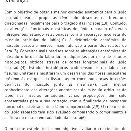
INTRODUÇÃO
Com o objetivo de obter a melhor correção anatômica para o lábio
fissurado, várias propostas têm sido descritas na literatura,
direcionadas inicialmente para o traçado das incisões(1,8). Contudo,
as alterações funcionais e estéticas do lábio reparado não eram
infreqüentes, estando relacionadas com a reparação incorreta do
músculo orbicular do lábio(10). A deformidade anatômica do
músculo passou a merecer maior atenção a partir dos relatos de
Fara (5). Conceitos mais precisos sobre as alterações anatômicas do
músculo orbicular do lábio foram adquiridos por meio de estudos
histológicos, obtidos através de cortes longitudinais do lábio
fissurado(4). Estudos histológicos tridimensionais do lábio nas
fissuras unilaterais mostraram um desarranjo das fibras musculares
próximo às margens da fissura, assim como numerosas inserções
dérmicas do músculo junto às mesmas(7). Com melhor
conhecimento das alterações anatômicas do músculo orbicular do
lábio nas fissuras unilaterais, várias proposições têm sido
apresentadas para a sua correção, com a finalidade de recuperar
funcional e esteticamente o lábio comprometido(2,9). O crescimento
do lábio reparado tem sido avaliado comparando o comprimento e
a altura do mesmo em cada lado da fissura(6).
O presente estudo tem como objetivo avaliar o crescimento do