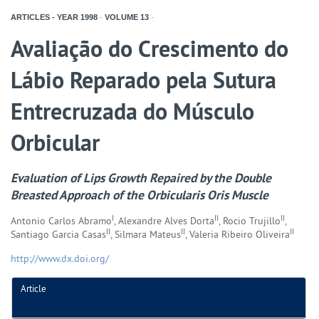
ARTICLES - YEAR
1998
-
VOLUME
13
-
Avaliação do Crescimento do
Lábio Reparado pela Sutura
Entrecruzada do Músculo
Orbicular
Evaluation of Lips Growth Repaired by the Double
Breasted Approach of the Orbicularis Oris Muscle
I
II
II
Antonio Carlos Abramo
, Alexandre Alves Dorta
, Rocio Trujillo
,
II
II
II
Santiago Garcia Casas
, Silmara Mateus
, Valeria Ribeiro Oliveira
http://www.dx.doi.org/
Article