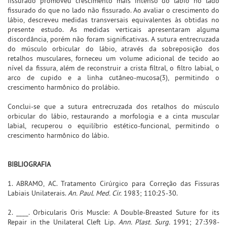
fissurado promoveu crescimento mais intenso do lábio no lado
fissurado do que no lado não fissurado. Ao avaliar o crescimento do
lábio, descreveu medidas transversais equivalentes às obtidas no
presente estudo. As medidas verticais apresentaram alguma
discordância, porém não foram significativas. A sutura entrecruzada
do músculo orbicular do lábio, através da sobreposição dos
retalhos musculares, forneceu um volume adicional de tecido ao
nível da fissura, além de reconstruir a crista filtral, o filtro labial, o
arco de cupido e a linha cutâneo-mucosa(3), permitindo o
crescimento harmônico do prolábio.
Conclui-se que a sutura entrecruzada dos retalhos do músculo
orbicular do lábio, restaurando a morfologia e a cinta muscular
labial, recuperou o equilíbrio estético-funcional, permitindo o
crescimento harmônico do lábio.
BIBLIOGRAFIA
1. ABRAMO, AC. Tratamento Cirúrgico para Correção das Fissuras
Labiais Unilaterais.
An. Paul. Med. Cir.
1983; 110:25-30.
2. ____. Orbicularis Oris Muscle: A Double-Breasted Suture for its
Repair in the Unilateral Cleft Lip.
Ann. Plast. Surg.
1991; 27:398-