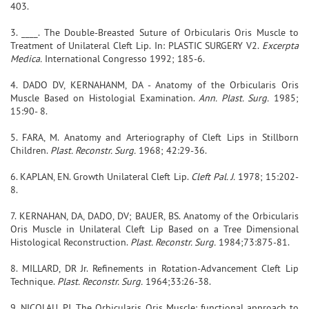
403.
3. ____. The Double-Breasted Suture of Orbicularis Oris Muscle to
Treatment of Unilateral Cleft Lip. In: PLASTIC SURGERY V2.
Excerpta
Medica.
International Congresso 1992; 185-6.
4. DADO DV, KERNAHANM, DA - Anatomy of the Orbicularis Oris
Muscle Based on Histologial Examination.
Ann. Plast. Surg.
1985;
15:90- 8.
5. FARA, M. Anatomy and Arteriography of Cleft Lips in Stillborn
Children.
Plast. Reconstr. Surg.
1968; 42:29-36.
6. KAPLAN, EN. Growth Unilateral Cleft Lip.
Cleft Pal. J.
1978; 15:202-
8.
7. KERNAHAN, DA, DADO, DV; BAUER, BS. Anatomy of the Orbicularis
Oris Muscle in Unilateral Cleft Lip Based on a Tree Dimensional
Histological Reconstruction.
Plast. Reconstr. Surg.
1984;73:875-81.
8. MILLARD, DR Jr. Refinements in Rotation-Advancement Cleft Lip
Technique.
Plast. Reconstr. Surg.
1964;33:26-38.
9. NICOLAU, PJ. The Orbicularis Oris Muscle: functional approach to