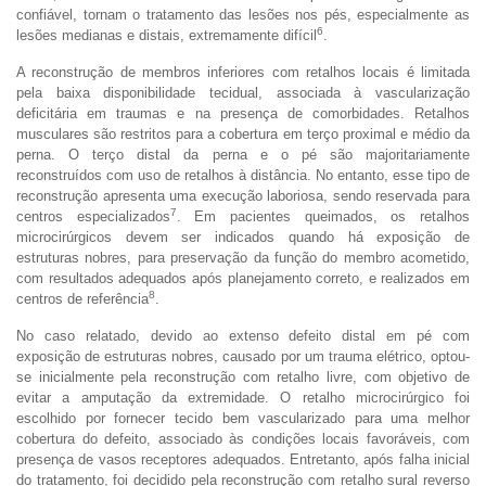
confiável, tornam o tratamento das lesões nos pés, especialmente as
6
lesões medianas e distais, extremamente difícil
.
A reconstrução de membros inferiores com retalhos locais é limitada
pela baixa disponibilidade tecidual, associada à vascularização
deficitária em traumas e na presença de comorbidades. Retalhos
musculares são restritos para a cobertura em terço proximal e médio da
perna. O terço distal da perna e o pé são majoritariamente
reconstruídos com uso de retalhos à distância. No entanto, esse tipo de
reconstrução apresenta uma execução laboriosa, sendo reservada para
7
centros especializados
. Em pacientes queimados, os retalhos
microcirúrgicos devem ser indicados quando há exposição de
estruturas nobres, para preservação da função do membro acometido,
com resultados adequados após planejamento correto, e realizados em
8
centros de referência
.
No caso relatado, devido ao extenso defeito distal em pé com
exposição de estruturas nobres, causado por um trauma elétrico, optou-
se inicialmente pela reconstrução com retalho livre, com objetivo de
evitar a amputação da extremidade. O retalho microcirúrgico foi
escolhido por fornecer tecido bem vascularizado para uma melhor
cobertura do defeito, associado às condições locais favoráveis, com
presença de vasos receptores adequados. Entretanto, após falha inicial
do tratamento, foi decidido pela reconstrução com retalho sural reverso