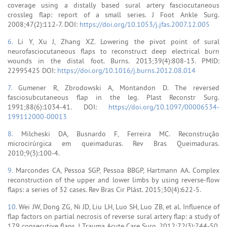
coverage using a distally based sural artery fasciocutaneous
crossleg flap: report of a small series. J Foot Ankle Surg.
2008;47(2):112-7. DOI:
https://doi.org/10.1053/j.jfas.2007.12.005
6.
Li Y, Xu J, Zhang XZ. Lowering the pivot point of sural
neurofasciocutaneous flaps to reconstruct deep electrical burn
wounds in the distal foot. Burns. 2013;39(4):808-13. PMID:
22995425 DOI:
https://doi.org/10.1016/j.burns.2012.08.014
7.
Gumener R, Zbrodowski A, Montandon D. The reversed
fasciosubcutaneous flap in the leg. Plast Reconstr Surg.
1991;88(6):1034-41. DOI:
https://doi.org/10.1097/00006534-
199112000-00013
8.
Milcheski DA, Busnardo F, Ferreira MC. Reconstrução
microcirúrgica em queimaduras. Rev Bras Queimaduras.
2010;9(3):100-4.
9.
Marcondes CA, Pessoa SGP, Pessoa BBGP, Hartmann AA. Complex
reconstruction of the upper and lower limbs by using reverse-flow
flaps: a series of 32 cases. Rev Bras Cir Plást. 2015;30(4):622-5.
10.
Wei JW, Dong ZG, Ni JD, Liu LH, Luo SH, Luo ZB, et al. Influence of
flap factors on partial necrosis of reverse sural artery flap: a study of
179 consecutive flaps. J Trauma Acute Care Surg. 2012;72(3):744-50.