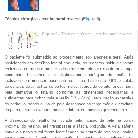
Técnica cirúrgica - retalho sural reverso (
Figura 6
)
Figura 6 -
Técnica cirúrgica - retalho sural reverso.
O paciente foi submetido ao procedimento sob anestesia geral. Após
posicionado em decúbito lateral esquerdo, os preparos habituais foram
realizados de modo a manter todo o membro inferior exposto no campo
operatório. Inicialmente, o desbridamento cirúrgico da lesão foi
realizado com irrigação abundante com soro fisiológico 0,9% e coleta
de culturas de amostras de partes moles. A área do defeito foi estimada
para demarcar o retalho conforme as dimensões necessárias e
suficientes para cobrir toda a lesão (12 x 8cm), sem tração excessiva
do pedículo, sendo a ilha de pele desenhada no terço médio e proximal
da perna, entre os ventres medial e lateral do músculo gastrocnêmio.
A dissecção do retalho foi iniciada pela incisão da pele na borda
proximal do retalho, até transpassar a fáscia profunda. A veia safena
parva e o nervo sural foram identificados no centro do retalho e ligados
proximalmente. Durante a dissecção, foi mantida a visualização do