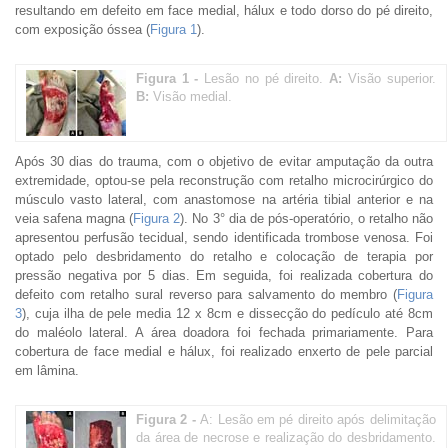
resultando em defeito em face medial, hálux e todo dorso do pé direito,
com exposição óssea (
Figura 1
).
Figura 1 -
Lesão no pé direito.
A:
Visão superior.
B:
Visão medial.
Após 30 dias do trauma, com o objetivo de evitar amputação da outra
extremidade, optou-se pela reconstrução com retalho microcirúrgico do
músculo vasto lateral, com anastomose na artéria tibial anterior e na
veia safena magna (
Figura 2
). No 3° dia de pós-operatório, o retalho não
apresentou perfusão tecidual, sendo identificada trombose venosa. Foi
optado pelo desbridamento do retalho e colocação de terapia por
pressão negativa por 5 dias. Em seguida, foi realizada cobertura do
defeito com retalho sural reverso para salvamento do membro (
Figura
3
), cuja ilha de pele media 12 x 8cm e dissecção do pedículo até 8cm
do maléolo lateral. A área doadora foi fechada primariamente. Para
cobertura de face medial e hálux, foi realizado enxerto de pele parcial
em lâmina.
Figura 2 -
A: Lesão em pé direito após delimitação
da área de necrose e realização do desbridamento.