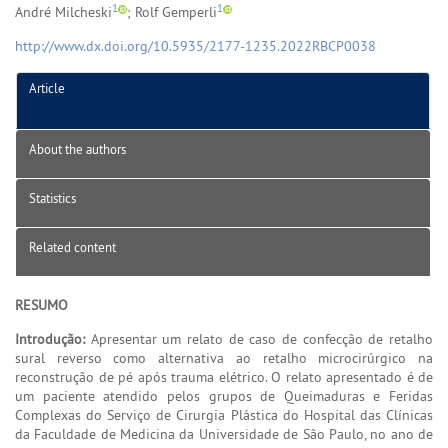
1
1
André Milcheski
; Rolf Gemperli
http://www.dx.doi.org/10.5935/2177-1235.2022RBCP0038
Article
About the authors
Statistics
Related content
RESUMO
Introdução:
Apresentar um relato de caso de confecção de retalho
sural reverso como alternativa ao retalho microcirúrgico na
reconstrução de pé após trauma elétrico. O relato apresentado é de
um paciente atendido pelos grupos de Queimaduras e Feridas
Complexas do Serviço de Cirurgia Plástica do Hospital das Clínicas
da Faculdade de Medicina da Universidade de São Paulo, no ano de