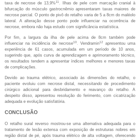
11
taxa de necrose de 13,9%
. Ilhas de pele com marcação cranial à
bifurcação do músculo gastrocnêmio apresentaram taxas maiores de
necrose parcial. O ponto de pivô do retalho varia de 5 a 8cm do maléolo
lateral. A alteração desse ponto pode influenciar na ocorrência de
necrose, embora não haja estudo com significância estatística.
Por fim, a largura da ilha de pele acima de 8cm também pode
10
12
influenciar na incidência de necrose
. Vendramin
apresentou uma
experiência de 61 casos, acumulada em um período de 10 anos,
sugerindo que, após curva de aprendizagem e aprimoramento técnico,
os resultados tendem a apresentar índices melhores e menores taxas
de complicações.
Devido ao trauma elétrico, associado às dimensões do retalho, o
paciente evoluiu com necrose distal, necessitando de procedimento
cirúrgico adicional para desbridamento e reavanço do retalho. A
despeito disso, apresentou resolução do ferimento, com cicatrização
adequada e evolução satisfatória.
CONCLUSÃO
O retalho sural reverso mostrou-se uma alternativa adequada para o
tratamento de lesão extensa com exposição de estruturas nobres em
região distal de pé, após trauma elétrico de alta voltagem, oferecendo