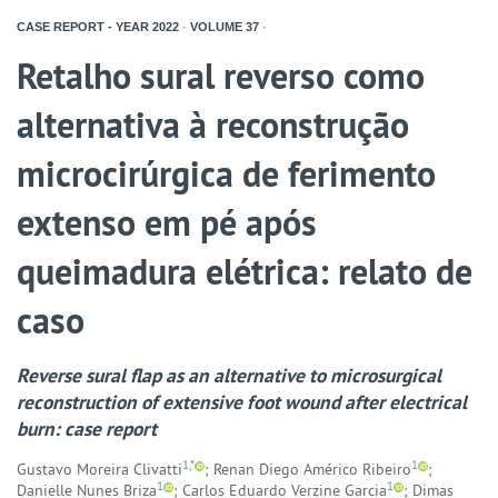
CASE REPORT - YEAR
2022
-
VOLUME
37
-
Retalho sural reverso como
alternativa à reconstrução
microcirúrgica de ferimento
extenso em pé após
queimadura elétrica: relato de
caso
Reverse sural flap as an alternative to microsurgical
reconstruction of extensive foot wound after electrical
burn: case report
1,*
1
Gustavo Moreira Clivatti
; Renan Diego Américo Ribeiro
;
1
1
Danielle Nunes Briza
; Carlos Eduardo Verzine Garcia
; Dimas