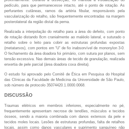
pedículo, para que permanecesse intacto, até o ponto de rotação. As
perfurantes cutâneas, ramos da artéria fibular, responsáveis pela
vascularização do retalho, são frequentemente encontradas na margem
posterolateral da região distal da perna.
Realizada a interpolação do retalho para a área do defeito, com ponto
de rotação distando 8cm cranialmente ao maléolo lateral, e suturado o
retalho sobre o leito para cobrir as estruturas profundas expostas
(metatarsos), com pontos em “U” de fio inabsorvível de mononylon 3-0.
O fechamento da área doadora foi primário, com sutura por planos, sem
tensão excessiva. Nas demais áreas de tecido de granulação, realizada
enxertia de pele parcial (área doadora coxa direita).
O estudo foi aprovado pelo Comitê de Ética em Pesquisa do Hospital
das Clínicas da Faculdade de Medicina da Universidade de São Paulo,
sob número de protocolo 35074420.1.0000.0068.
DISCUSSÃO
Traumas elétricos em membros inferiores, especialmente no pé,
frequentemente apresentam necrose de tendões, músculos e tecidos
ósseos, sendo a maioria combinada com danos extensos da pele e
tecidos moles locais. Lesões de estruturas profundas, falta de retalhos
locais, assim como danos vasculares e suprimento sanguíneo não