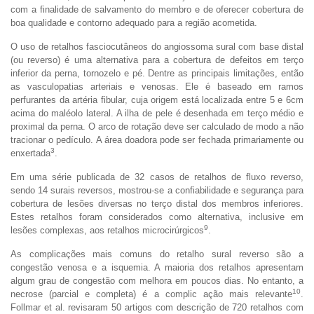
com a finalidade de salvamento do membro e de oferecer cobertura de
boa qualidade e contorno adequado para a região acometida.
O uso de retalhos fasciocutâneos do angiossoma sural com base distal
(ou reverso) é uma alternativa para a cobertura de defeitos em terço
inferior da perna, tornozelo e pé. Dentre as principais limitações, então
as vasculopatias arteriais e venosas. Ele é baseado em ramos
perfurantes da artéria fibular, cuja origem está localizada entre 5 e 6cm
acima do maléolo lateral. A ilha de pele é desenhada em terço médio e
proximal da perna. O arco de rotação deve ser calculado de modo a não
tracionar o pedículo. A área doadora pode ser fechada primariamente ou
3
enxertada
.
Em uma série publicada de 32 casos de retalhos de fluxo reverso,
sendo 14 surais reversos, mostrou-se a confiabilidade e segurança para
cobertura de lesões diversas no terço distal dos membros inferiores.
Estes retalhos foram considerados como alternativa, inclusive em
9
lesões complexas, aos retalhos microcirúrgicos
.
As complicações mais comuns do retalho sural reverso são a
congestão venosa e a isquemia. A maioria dos retalhos apresentam
algum grau de congestão com melhora em poucos dias. No entanto, a
10
necrose (parcial e completa) é a complic ação mais relevante
.
Follmar et al. revisaram 50 artigos com descrição de 720 retalhos com