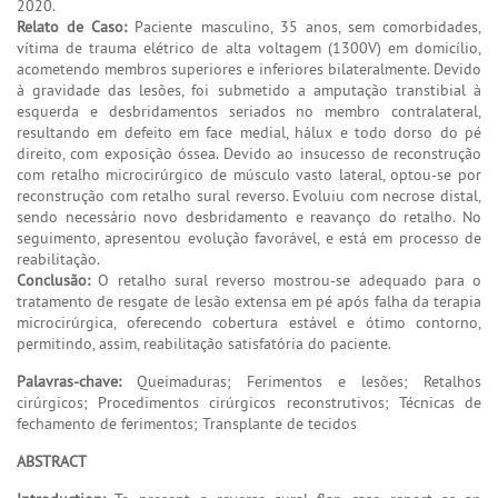
2020.
Relato de Caso:
Paciente masculino, 35 anos, sem comorbidades,
vítima de trauma elétrico de alta voltagem (1300V) em domicílio,
acometendo membros superiores e inferiores bilateralmente. Devido
à gravidade das lesões, foi submetido a amputação transtibial à
esquerda e desbridamentos seriados no membro contralateral,
resultando em defeito em face medial, hálux e todo dorso do pé
direito, com exposição óssea. Devido ao insucesso de reconstrução
com retalho microcirúrgico de músculo vasto lateral, optou-se por
reconstrução com retalho sural reverso. Evoluiu com necrose distal,
sendo necessário novo desbridamento e reavanço do retalho. No
seguimento, apresentou evolução favorável, e está em processo de
reabilitação.
Conclusão:
O retalho sural reverso mostrou-se adequado para o
tratamento de resgate de lesão extensa em pé após falha da terapia
microcirúrgica, oferecendo cobertura estável e ótimo contorno,
permitindo, assim, reabilitação satisfatória do paciente.
Palavras-chave:
Queimaduras; Ferimentos e lesões; Retalhos
cirúrgicos; Procedimentos cirúrgicos reconstrutivos; Técnicas de
fechamento de ferimentos; Transplante de tecidos
ABSTRACT