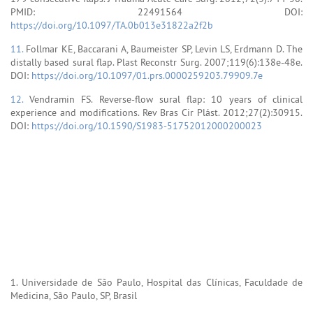
PMID: 22491564 DOI:
https://doi.org/10.1097/TA.0b013e31822a2f2b
11.
Follmar KE, Baccarani A, Baumeister SP, Levin LS, Erdmann D. The
distally based sural flap. Plast Reconstr Surg. 2007;119(6):138e-48e.
DOI:
https://doi.org/10.1097/01.prs.0000259203.79909.7e
12.
Vendramin FS. Reverse-flow sural flap: 10 years of clinical
experience and modifications. Rev Bras Cir Plást. 2012;27(2):30915.
DOI:
https://doi.org/10.1590/S1983-51752012000200023
1. Universidade de São Paulo, Hospital das Clínicas, Faculdade de
Medicina, São Paulo, SP, Brasil