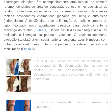
abordagem cirúrgica. Em acompanhamento ambulatorial, no primeiro
retorno, constatou-se área de congestão venosa e necrose distal do
retalho, optando-se, inicialmente, por tratamento com uso de agentes
tópicos desbridantes enzimáticos (papaína gel 10%) e autolíticos
(hidrocoloide). Após 30 dias, com delimitação da lesão e preparo do
leito, realizada nova abordagem cirúrgica para desbridamento e
reavanço do retalho (
Figura 4
). Depois de 90 dias da cirurgia inicial, foi
realizada a liberação do pedículo vascular. O paciente apresenta
evolução satisfatória em seguimento ambulatorial após 5 meses, com
cobertura estável, ótimo contorno do pé direito, e está em processo de
reabilitação (
Figura 5
).
Figura 4 -
A: Congestão distal do retalho (5º dia
pós-operatório).
B:
Delimitação da necrose do
retalho (20° dia pós-operatório).
C
e
D:
Desbridamento e reavanço do retalho (2º mês pós-
operatório).
Figura 5 -
Pós-operatório após 5 meses de
seguimento.