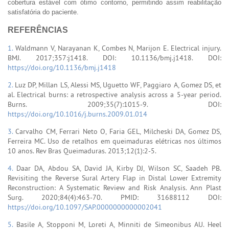
cobertura estável com ótimo contorno, permitindo assim reabilitação
satisfatória do paciente.
REFERÊNCIAS
1.
Waldmann V, Narayanan K, Combes N, Marijon E. Electrical injury.
BMJ. 2017;357:j1418. DOI: 10.1136/bmj.j1418. DOI:
https://doi.org/10.1136/bmj.j1418
2.
Luz DP, Millan LS, Alessi MS, Uguetto WF, Paggiaro A, Gomez DS, et
al. Electrical burns: a retrospective analysis across a 5-year period.
Burns. 2009;35(7):1015-9. DOI:
https://doi.org/10.1016/j.burns.2009.01.014
3.
Carvalho CM, Ferrari Neto O, Faria GEL, Milcheski DA, Gomez DS,
Ferreira MC. Uso de retalhos em queimaduras elétricas nos últimos
10 anos. Rev Bras Queimaduras. 2013;12(1):2-5.
4.
Daar DA, Abdou SA, David JA, Kirby DJ, Wilson SC, Saadeh PB.
Revisiting the Reverse Sural Artery Flap in Distal Lower Extremity
Reconstruction: A Systematic Review and Risk Analysis. Ann Plast
Surg. 2020;84(4):463-70. PMID: 31688112 DOI:
https://doi.org/10.1097/SAP.0000000000002041
5.
Basile A, Stopponi M, Loreti A, Minniti de Simeonibus AU. Heel