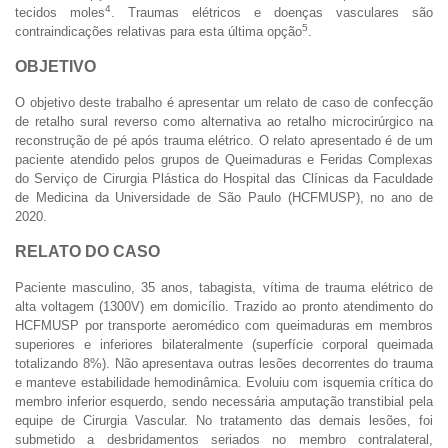
4
tecidos moles
. Traumas elétricos e doenças vasculares são
5
contraindicações relativas para esta última opção
.
OBJETIVO
O objetivo deste trabalho é apresentar um relato de caso de confecção
de retalho sural reverso como alternativa ao retalho microcirúrgico na
reconstrução de pé após trauma elétrico. O relato apresentado é de um
paciente atendido pelos grupos de Queimaduras e Feridas Complexas
do Serviço de Cirurgia Plástica do Hospital das Clínicas da Faculdade
de Medicina da Universidade de São Paulo (HCFMUSP), no ano de
2020.
RELATO DO CASO
Paciente masculino, 35 anos, tabagista, vítima de trauma elétrico de
alta voltagem (1300V) em domicílio. Trazido ao pronto atendimento do
HCFMUSP por transporte aeromédico com queimaduras em membros
superiores e inferiores bilateralmente (superfície corporal queimada
totalizando 8%). Não apresentava outras lesões decorrentes do trauma
e manteve estabilidade hemodinâmica. Evoluiu com isquemia crítica do
membro inferior esquerdo, sendo necessária amputação transtibial pela
equipe de Cirurgia Vascular. No tratamento das demais lesões, foi
submetido a desbridamentos seriados no membro contralateral,