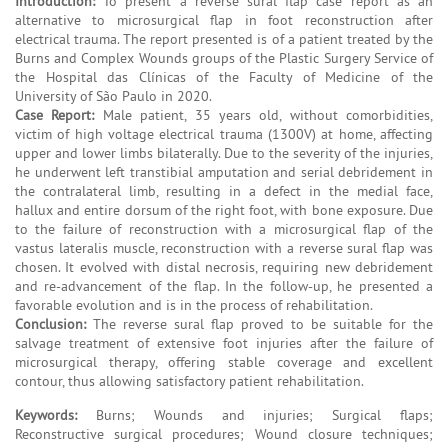
Introduction:
To present a reverse sural flap case report as an
alternative to microsurgical flap in foot reconstruction after
electrical trauma. The report presented is of a patient treated by the
Burns and Complex Wounds groups of the Plastic Surgery Service of
the Hospital das Clínicas of the Faculty of Medicine of the
University of São Paulo in 2020.
Case Report:
Male patient, 35 years old, without comorbidities,
victim of high voltage electrical trauma (1300V) at home, affecting
upper and lower limbs bilaterally. Due to the severity of the injuries,
he underwent left transtibial amputation and serial debridement in
the contralateral limb, resulting in a defect in the medial face,
hallux and entire dorsum of the right foot, with bone exposure. Due
to the failure of reconstruction with a microsurgical flap of the
vastus lateralis muscle, reconstruction with a reverse sural flap was
chosen. It evolved with distal necrosis, requiring new debridement
and re-advancement of the flap. In the follow-up, he presented a
favorable evolution and is in the process of rehabilitation.
Conclusion:
The reverse sural flap proved to be suitable for the
salvage treatment of extensive foot injuries after the failure of
microsurgical therapy, offering stable coverage and excellent
contour, thus allowing satisfactory patient rehabilitation.
Keywords:
Burns; Wounds and injuries; Surgical flaps;
Reconstructive surgical procedures; Wound closure techniques;