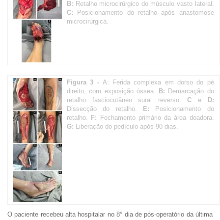
B:
Retalho microcirúrgico do músculo vasto lateral.
C:
Posicionamento do retalho após anastomose
microcirúrgica.
Figura 3 -
A: Ferida complexa em dorso do pé
direito, com exposição óssea.
B:
Demarcação do
retalho fasciocutâneo sural reverso.
C
e
D:
Dissecção do retalho.
E:
Posicionamento do
retalho.
F:
Fechamento primário da área doadora.
G:
Liberação do pedículo após 90 dias.
O paciente recebeu alta hospitalar no 8° dia de pós-operatório da última