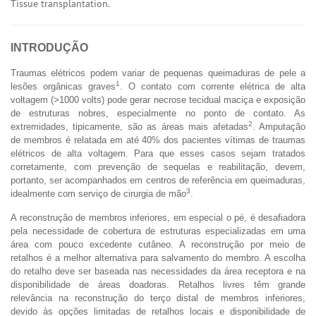
Tissue transplantation.
INTRODUÇÃO
Traumas elétricos podem variar de pequenas queimaduras de pele a
1
lesões orgânicas graves
. O contato com corrente elétrica de alta
voltagem (>1000 volts) pode gerar necrose tecidual maciça e exposição
de estruturas nobres, especialmente no ponto de contato. As
2
extremidades, tipicamente, são as áreas mais afetadas
. Amputação
de membros é relatada em até 40% dos pacientes vítimas de traumas
elétricos de alta voltagem. Para que esses casos sejam tratados
corretamente, com prevenção de sequelas e reabilitação, devem,
portanto, ser acompanhados em centros de referência em queimaduras,
3
idealmente com serviço de cirurgia de mão
.
A reconstrução de membros inferiores, em especial o pé, é desafiadora
pela necessidade de cobertura de estruturas especializadas em uma
área com pouco excedente cutâneo. A reconstrução por meio de
retalhos é a melhor alternativa para salvamento do membro. A escolha
do retalho deve ser baseada nas necessidades da área receptora e na
disponibilidade de áreas doadoras. Retalhos livres têm grande
relevância na reconstrução do terço distal de membros inferiores,
devido às opções limitadas de retalhos locais e disponibilidade de